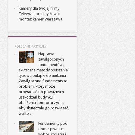
Kamery dla twojej firmy.
Telewizja przemysłowa:
montaż kamer Warszawa
POLECANE ARTYKUŁY
Naprawa
zawilgoconych
fundamentów:
skuteczne metody osuszania i
typowe pułapki do unikania
Zawilgocone fundamenty to
problem, który może
prowadzić do poważnych
uszkodzeń budynku i
obniżenia komfortu życia.
Aby skutecznie go rozwiązać,
warto …
Fundamenty pod
dom z piwnicą:
wybór, izolacja i