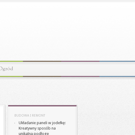
Ogród
BUDOWA I REMONT
Układanie paneli w jodełkę:
Kreatywny sposób na
unikalną podłogę