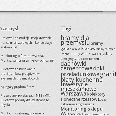
rzemysł
Tagi
bramy dla
Stalowe konstrukcje. Projektowanie
przemysłu
bramy
konstrukcji stalowych – konstrukcje
stalowe hal
garażowe Kraków
bramy rolowan
bramy Warszawa
certyfikaty
leszno
Monitoring w firmie – wycena.
energetyczne
cięcie betonu
Montaż kamer przemysłowych cennik
dachówki
cementowe
doki
Kluczowe zastosowania
grani
przeładunkowe
przełączników przepływu w
blaty kuchenne
systemach przemysłowych
Inwestycje
Agregaty prądotwórcze
mieszkaniowe
Warszawa
kolektory
Przewodnik po złączach M12 i M8:
słoneczne rzeszów
kosze
Kluczowe porady dla efektywnego
gabionowe zgrzewane
użycia
Monitoring sklepu
Warszawa
Montaż monitoringu i kamer –
monitoring zużycia