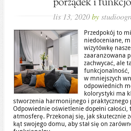
porządek i funkcj
lis 13, 2020
by
studioogr
Przedpokój to mi
niedoceniane, m
wizytówkę nasz
zaaranżowana pr
zachwycać, ale t
funkcjonalność, 
w mniejszych wn
odpowiednich me
kolorystyki ma k
stworzenia harmonijnego i praktycznego 
Odpowiednie oświetlenie dopełni całości,
atmosferę. Przekonaj się, jak skutecznie 
kąt swojego domu, aby stał się on zarówno 