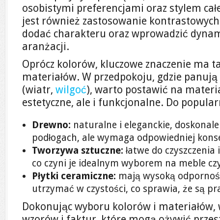
osobistymi preferencjami oraz stylem ca
jest również zastosowanie kontrastowyc
dodać charakteru oraz wprowadzić dynam
aranżacji.
Oprócz kolorów, kluczowe znaczenie ma 
materiałów. W przedpokoju, gdzie panują
(wiatr,
wilgoć
), warto postawić na materia
estetyczne, ale i funkcjonalne. Do popul
Drewno:
naturalne i eleganckie, doskonale
podłogach, ale wymaga odpowiedniej konse
Tworzywa sztuczne:
łatwe do czyszczenia 
co czyni je idealnym wyborem na meble czy
Płytki ceramiczne:
mają wysoką odporność 
utrzymać w czystości, co sprawia, że są p
Dokonując wyboru kolorów i materiałów, 
wzorów i faktur, które mogą ożywić przest