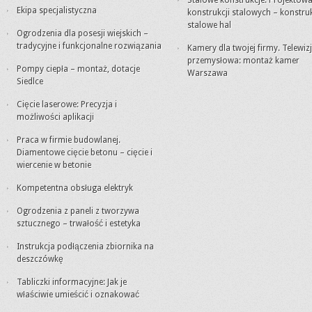
Stalowe konstrukcje. Projektowa
Ekipa specjalistyczna
konstrukcji stalowych – konstru
stalowe hal
Ogrodzenia dla posesji wiejskich –
tradycyjne i funkcjonalne rozwiązania
Kamery dla twojej firmy. Telewiz
przemysłowa: montaż kamer
Pompy ciepła – montaż, dotacje
Warszawa
Siedlce
Cięcie laserowe: Precyzja i
możliwości aplikacji
Praca w firmie budowlanej.
Diamentowe cięcie betonu – cięcie i
wiercenie w betonie
Kompetentna obsługa elektryk
Ogrodzenia z paneli z tworzywa
sztucznego – trwałość i estetyka
Instrukcja podłączenia zbiornika na
deszczówkę
Tabliczki informacyjne: Jak je
właściwie umieścić i oznakować