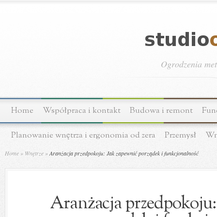
Ogrodzenia meta
Home
Współpraca i kontakt
Budowa i remont
Fun
Planowanie wnętrza i ergonomia od zera
Przemysł
Wn
Home
»
Wnętrze
»
Aranżacja przedpokoju: Jak zapewnić porządek i funkcjonalność
Aranżacja przedpokoju: