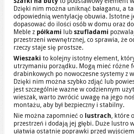
Szafki na buty
to podstawowy element w
Dzięki nim można uniknąć bałaganu, a ta
odpowiednią wentylację obuwia. Istotne je
dopasować do ilości osób w domu oraz do 
Meble z
półkami
lub
szufladami
pozwalaj
przestrzeni wewnętrznej, co sprawia, że 
rzeczy staje się prostsze.
Wieszaki
to kolejny istotny element, kt
utrzymaniu porządku. Mogą mieć różne 
drabinkowych po nowoczesne systemy z 
Dzięki nim można szybko zdjąć lub powies
jest szczególnie ważne w codziennym uży
wieszak, warto zwrócić uwagę na jego no
montażu, aby był bezpieczny i stabilny.
Nie można zapomnieć o
lustrach
, które
przestrzeń i dodają jej głębi. Duże lustro 
ułatwia ostatnie poprawki przed wyjściem,