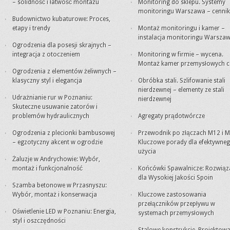
– solidność i łatwość montażu
Monitoring do sklepu. Systemy
monitoringu Warszawa – cennik
Budownictwo kubaturowe: Proces,
etapy i trendy
Montaż monitoringu i kamer –
instalacja monitoringu Warsza
Ogrodzenia dla posesji skrajnych –
integracja z otoczeniem
Monitoring w firmie – wycena.
Montaż kamer przemysłowych c
Ogrodzenia z elementów żeliwnych –
klasyczny styl i elegancja
Obróbka stali. Szlifowanie stali
nierdzewnej – elementy ze stali
Udrażnianie rur w Poznaniu:
nierdzewnej
Skuteczne usuwanie zatorów i
problemów hydraulicznych
Agregaty prądotwórcze
Ogrodzenia z plecionki bambusowej
Przewodnik po złączach M12 i M
– egzotyczny akcent w ogrodzie
Kluczowe porady dla efektywne
użycia
Żaluzje w Andrychowie: Wybór,
montaż i funkcjonalność
Końcówki Spawalnicze: Rozwiąz
dla Wysokiej Jakości Spoin
Szamba betonowe w Przasnyszu:
Wybór, montaż i konserwacja
Kluczowe zastosowania
przełączników przepływu w
Oświetlenie LED w Poznaniu: Energia,
systemach przemysłowych
styl i oszczędności