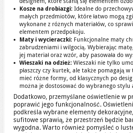
designem, które staną się elementem ozd
Kosze na drobiazgi:
Idealne do przechowyw
małych przedmiotów, które łatwo mogą zg
wykonane z różnych materiałów, co sprawi
elementem przedpokoju.
Maty i wycieraczki:
Funkcjonalne maty chr
zabrudzeniami i wilgocią. Wybierając mat
jej materiał oraz wzór, aby pasowała do wy
Wieszaki na odzież:
Wieszaki nie tylko umo
płaszczy czy kurtek, ale także pomagają 
mieć różne formy, od klasycznych po design
można je dostosować do wybranego stylu a
Dodatkowo, przemyślane oświetlenie w p
poprawić jego funkcjonalność. Oświetlen
podkreśla wybrane elementy dekoracyjne,
sufitowe sprawią, że przestrzeń będzie bar
wygodna. Warto również pomyśleć o luste