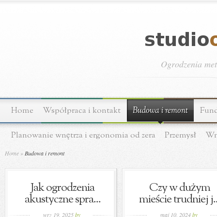
Ogrodzenia meta
Home
Współpraca i kontakt
Budowa i remont
Fund
Planowanie wnętrza i ergonomia od zera
Przemysł
Wn
Home
»
Budowa i remont
Jak ogrodzenia
Czy w dużym
akustyczne spra...
mieście trudniej j..
wrz 19, 2025
by
maj 10, 2024
by