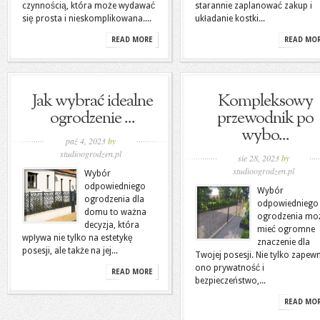
czynnością, która może wydawać
starannie zaplanować zakup i
się prosta i nieskomplikowana....
układanie kostki...
READ MORE
READ MO
Jak wybrać idealne
Kompleksowy
ogrodzenie ...
przewodnik po
wybo...
paź 4, 2023
by
studioogrodzen.pl
sie 28, 2023
by
studioogrodzen.pl
Wybór
odpowiedniego
Wybór
ogrodzenia dla
odpowiedniego
domu to ważna
ogrodzenia mo
decyzja, która
mieć ogromne
wpływa nie tylko na estetykę
znaczenie dla
posesji, ale także na jej...
Twojej posesji. Nie tylko zapew
ono prywatność i
READ MORE
bezpieczeństwo,...
READ MO