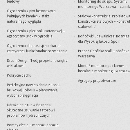
budowy
Monitoring do sklepu. Systemy
monitoringu Warszawa – cennik
Ogrodzenia z płyt betonowych
imitujących kamień – efekt
Stalowe konstrukcje. Projektowa
naturalnego wyglądu
konstrukcji stalowych – konstru
stalowe hal
Ogrodzenia z plecionki rattanowej –
egzotyczny urok w ogrodzie
Końcówki Spawalnicze: Rozwiąz
dla Wysokiej Jakości Spoin
Ogrodzenia dla posesji na skarpie –
estetyczne i funkcjonalne rozwiązania
Praca ! Obróbka stali – obróbk
Warszawa
DreamDesign: Twój projektant wnętrz
w Krakowie
Montaż monitoringu i kamer –
instalacja monitoringu Warsza
Pokrycie dachu
Agregaty prądotwórcze
Perfekcyjna nawierzchnia z kostki
brukowej Polbruk – planowanie,
wybór i pielęgnacja
Udrażnianie rur w Poznaniu:
Skuteczne usuwanie zatorów i
problemów hydraulicznych
Pompy ciepła – montaż, dotacje