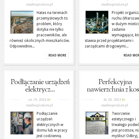
studioogrodzen.pl
studioogrodzen.pl
Hałas na terenach
Projekt organiza
przemysłowych to
ruchu (Warszaw
problem, który
w dużym mieści
dotyka nie tylko
zadanie
pracowników, ale
wymagające, kt
również okolicznych mieszkańców.
stawia przed projektantami i
Odpowiednie...
zarządcami drogowymi...
READ MORE
READ MO
Podłączanie urządzeń
Perfekcyjna
elektrycz...
nawierzchnia z kos.
sty 19, 2024
by
lis 20, 2023
by
studioogrodzen.pl
studioogrodzen.pl
Podłączanie
Tworzenie
urządzeń
estetycznego i
elektrycznych w
trwałego podw
domu lub w pracy
jest prostsze, ni
jest codzienną
myślisz! Odkryj,