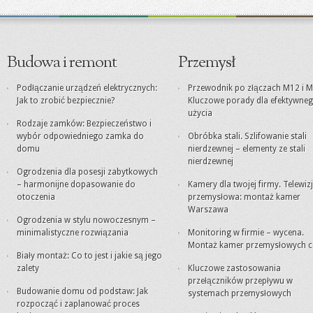
Budowa i remont
Przemysł
Podłączanie urządzeń elektrycznych:
Przewodnik po złączach M12 i M
Jak to zrobić bezpiecznie?
Kluczowe porady dla efektywne
użycia
Rodzaje zamków: Bezpieczeństwo i
wybór odpowiedniego zamka do
Obróbka stali. Szlifowanie stali
domu
nierdzewnej – elementy ze stali
nierdzewnej
Ogrodzenia dla posesji zabytkowych
– harmonijne dopasowanie do
Kamery dla twojej firmy. Telewiz
otoczenia
przemysłowa: montaż kamer
Warszawa
Ogrodzenia w stylu nowoczesnym –
minimalistyczne rozwiązania
Monitoring w firmie – wycena.
Montaż kamer przemysłowych c
Biały montaż: Co to jest i jakie są jego
zalety
Kluczowe zastosowania
przełączników przepływu w
Budowanie domu od podstaw: Jak
systemach przemysłowych
rozpocząć i zaplanować proces