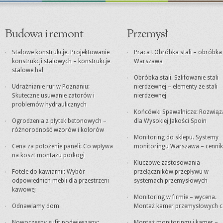
Budowa i remont
Przemysł
Stalowe konstrukcje. Projektowanie
Praca ! Obróbka stali – obróbk
konstrukcji stalowych – konstrukcje
Warszawa
stalowe hal
Obróbka stali. Szlifowanie stali
Udrażnianie rur w Poznaniu:
nierdzewnej – elementy ze stali
Skuteczne usuwanie zatorów i
nierdzewnej
problemów hydraulicznych
Końcówki Spawalnicze: Rozwiąz
Ogrodzenia z płytek betonowych –
dla Wysokiej Jakości Spoin
różnorodność wzorów i kolorów
Monitoring do sklepu. Systemy
Cena za położenie paneli: Co wpływa
monitoringu Warszawa – cennik
na koszt montażu podłogi
Kluczowe zastosowania
Fotele do kawiarnii: Wybór
przełączników przepływu w
odpowiednich mebli dla przestrzeni
systemach przemysłowych
kawowej
Monitoring w firmie – wycena.
Odnawiamy dom
Montaż kamer przemysłowych c
Nowoczesny sufit podwieszany:
Montaż monitoringu i kamer –