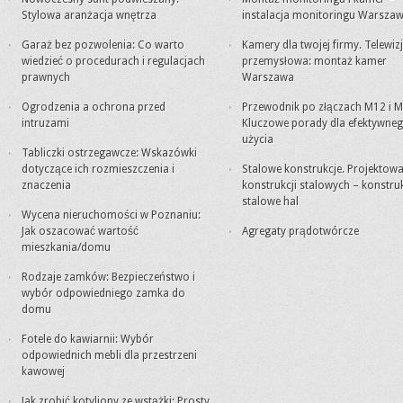
Stylowa aranżacja wnętrza
instalacja monitoringu Warsza
Garaż bez pozwolenia: Co warto
Kamery dla twojej firmy. Telewiz
wiedzieć o procedurach i regulacjach
przemysłowa: montaż kamer
prawnych
Warszawa
Ogrodzenia a ochrona przed
Przewodnik po złączach M12 i M
intruzami
Kluczowe porady dla efektywne
użycia
Tabliczki ostrzegawcze: Wskazówki
dotyczące ich rozmieszczenia i
Stalowe konstrukcje. Projektowa
znaczenia
konstrukcji stalowych – konstru
stalowe hal
Wycena nieruchomości w Poznaniu:
Jak oszacować wartość
Agregaty prądotwórcze
mieszkania/domu
Rodzaje zamków: Bezpieczeństwo i
wybór odpowiedniego zamka do
domu
Fotele do kawiarnii: Wybór
odpowiednich mebli dla przestrzeni
kawowej
Jak zrobić kotyliony ze wstążki: Prosty