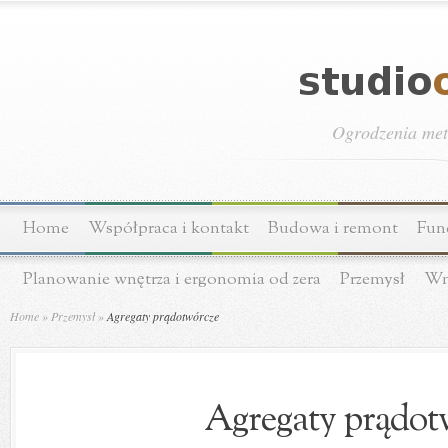
Ogrodzenia meta
Home
Współpraca i kontakt
Budowa i remont
Fun
Planowanie wnętrza i ergonomia od zera
Przemysł
Wn
Home
»
Przemysł
»
Agregaty prądotwórcze
Agregaty prądot