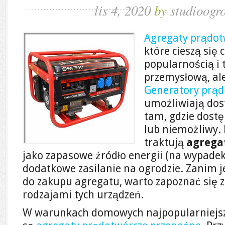
lis 4, 2020
by
studioogr
Agregaty prądot
które cieszą się 
popularnością i t
przemysłową, al
Generatory prąd
umożliwiają dost
tam, gdzie dostę
lub niemożliwy.
traktują
agrega
jako zapasowe źródło energii (na wypadek 
dodatkowe zasilanie na ogrodzie. Zanim 
do zakupu agregatu, warto zapoznać się
rodzajami tych urządzeń.
W warunkach domowych najpopularniejs