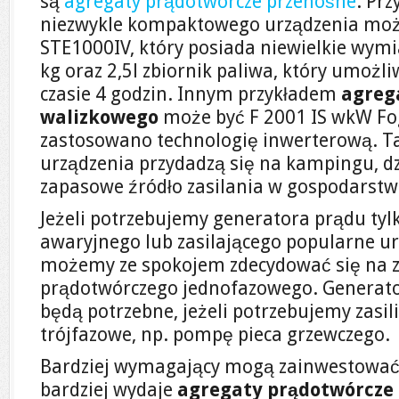
są
agregaty prądotwórcze przenośne
. Pr
niezwykle kompaktowego urządzenia może
STE1000IV, który posiada niewielkie wymi
kg oraz 2,5l zbiornik paliwa, który umożl
czasie 4 godzin. Innym przykładem
agreg
walizkowego
może być F 2001 IS wkW Fo
zastosowano technologię inwerterową. 
urządzenia przydadzą się na kampingu, dzi
zapasowe źródło zasilania w gospodars
Jeżeli potrzebujemy generatora prądu tyl
awaryjnego lub zasilającego popularne ur
możemy ze spokojem zdecydować się na 
prądotwórczego jednofazowego. Generato
będą potrzebne, jeżeli potrzebujemy zasil
trójfazowe, np. pompę pieca grzewczego.
Bardziej wymagający mogą zainwestować t
bardziej wydaje
agregaty prądotwórcze