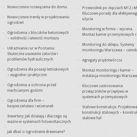
Nowoczesne rozwiązania do domu
Przewodnik po złączach M12 i M
Kluczowe porady dla efektywne
Nowoczesne trendy w projektowaniu
użycia
ogrodzeń
Monitoring w firmie – wycena.
Ogrodzenia z bloczków betonowych
Montaż kamer przemysłowych c
– solidność i łatwość montażu
Monitoring do sklepu. Systemy
Udrażnianie rur w Poznaniu:
monitoringu Warszawa – cennik
Skuteczne usuwanie zatorów i
problemów hydraulicznych
Agregaty prądotwórcze
Ogrodzenia dla posesji letniskowych
Montaż monitoringu i kamer –
– wygodne i praktyczne
instalacja monitoringu Warsza
Ogrodzenia a ochrona przed
Kluczowe zastosowania
niechcianymi gośćmi
przełączników przepływu w
systemach przemysłowych
Ogrodzenia dla firm –
bezpieczeństwo i wizerunek
Stalowe konstrukcje. Projektowa
konstrukcji stalowych – konstru
Inwertery: Jak działają i dlaczego są
stalowe hal
ważne w systemach fotowoltaicznych
Jak dbać o ogrodzenie drewniane?