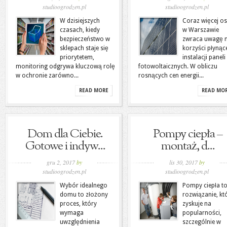
studioogrodzen.pl
studioogrodzen.pl
W dzisiejszych
Coraz więcej o
czasach, kiedy
w Warszawie
bezpieczeństwo w
zwraca uwagę 
sklepach staje się
korzyści płynąc
priorytetem,
instalacji paneli
monitoring odgrywa kluczową rolę
fotowoltaicznych. W obliczu
w ochronie zarówno...
rosnących cen energii...
READ MORE
READ MO
Dom dla Ciebie.
Pompy ciepła –
Gotowe i indyw...
montaż, d...
gru 2, 2017
by
lis 30, 2017
by
studioogrodzen.pl
studioogrodzen.pl
Wybór idealnego
Pompy ciepła t
domu to złożony
rozwiązanie, kt
proces, który
zyskuje na
wymaga
popularności,
uwzględnienia
szczególnie w