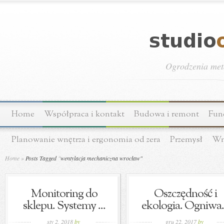
Ogrodzenia meta
Home
Współpraca i kontakt
Budowa i remont
Fun
Planowanie wnętrza i ergonomia od zera
Przemysł
Wn
Home
»
Posts Tagged
"
wentylacja mechaniczna wrocław"
Monitoring do
Oszczędność i
sklepu. Systemy ...
ekologia. Ogniwa.
sty 2, 2018
by
gru 22, 2017
by