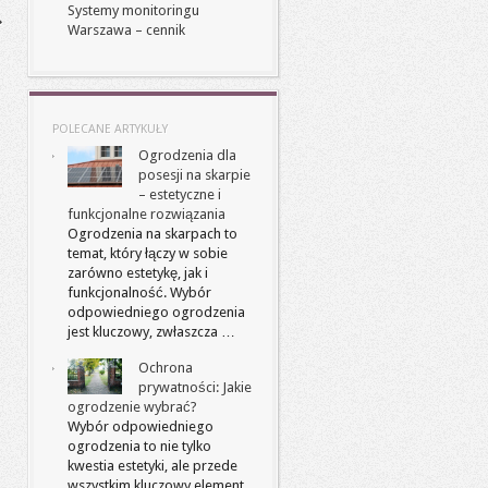
Systemy monitoringu
Warszawa – cennik
POLECANE ARTYKUŁY
Ogrodzenia dla
posesji na skarpie
– estetyczne i
funkcjonalne rozwiązania
Ogrodzenia na skarpach to
temat, który łączy w sobie
zarówno estetykę, jak i
funkcjonalność. Wybór
odpowiedniego ogrodzenia
jest kluczowy, zwłaszcza …
Ochrona
prywatności: Jakie
ogrodzenie wybrać?
Wybór odpowiedniego
ogrodzenia to nie tylko
kwestia estetyki, ale przede
wszystkim kluczowy element