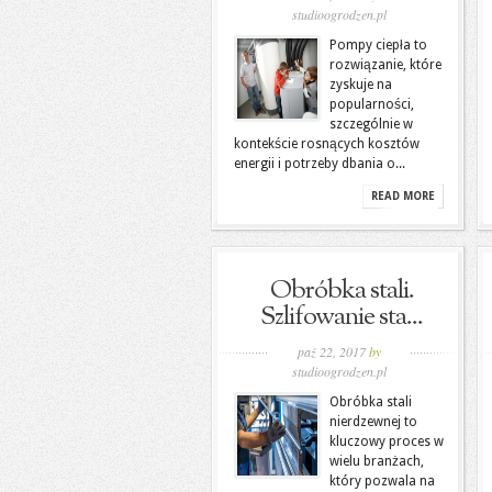
studioogrodzen.pl
Pompy ciepła to
rozwiązanie, które
zyskuje na
popularności,
szczególnie w
kontekście rosnących kosztów
energii i potrzeby dbania o...
READ MORE
Obróbka stali.
Szlifowanie sta...
paź 22, 2017
by
studioogrodzen.pl
Obróbka stali
nierdzewnej to
kluczowy proces w
wielu branżach,
który pozwala na