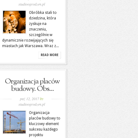
studioogrodzen.pl
Obróbka stali to
dziedzina, która
zyskuje na
znaczeniu,
szczególnie w
dynamicznie rozwijających się
miastach jak Warszawa. Wraz z...
READ MORE
Organizacja placów
budowy. Obs...
paź 12, 2017
by
studioogrodzen.pl
Organizacja
placów budowy to
kluczowy element
sukcesu każdego
projektu