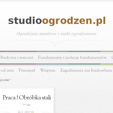
Ogrodzenia metalowe i siatki ogrodzeniowe
Budowa i remont
Fundamenty i izolacje fundamentów
 od zera
Przemysł
Wnętrze
Zagadnienia nie budowlane
j cenie"
Praca ! Obróbka stali
– ...
lis 2, 2017
by