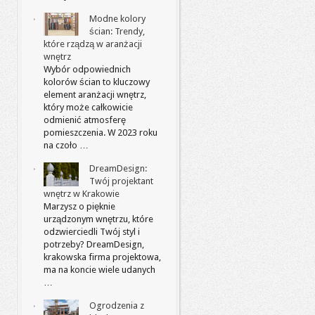
Modne kolory
ścian: Trendy,
które rządzą w aranżacji
wnętrz
Wybór odpowiednich
kolorów ścian to kluczowy
element aranżacji wnętrz,
który może całkowicie
odmienić atmosferę
pomieszczenia. W 2023 roku
na czoło …
DreamDesign:
Twój projektant
wnętrz w Krakowie
Marzysz o pięknie
urządzonym wnętrzu, które
odzwierciedli Twój styl i
potrzeby? DreamDesign,
krakowska firma projektowa,
ma na koncie wiele udanych
…
Ogrodzenia z