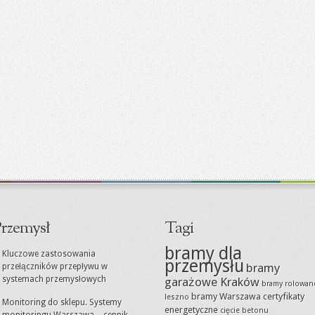
rzemysł
Tagi
bramy dla
Kluczowe zastosowania
przemysłu
bramy
przełączników przepływu w
systemach przemysłowych
garażowe Kraków
bramy rolowan
bramy Warszawa
certyfikaty
leszno
Monitoring do sklepu. Systemy
energetyczne
cięcie betonu