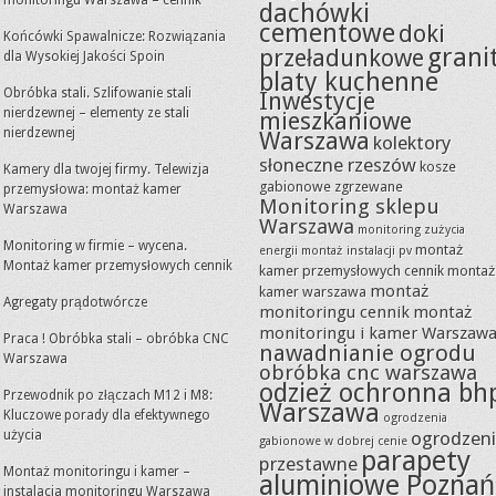
monitoringu Warszawa – cennik
dachówki
cementowe
doki
Końcówki Spawalnicze: Rozwiązania
grani
przeładunkowe
dla Wysokiej Jakości Spoin
blaty kuchenne
Obróbka stali. Szlifowanie stali
Inwestycje
nierdzewnej – elementy ze stali
mieszkaniowe
nierdzewnej
Warszawa
kolektory
słoneczne rzeszów
kosze
Kamery dla twojej firmy. Telewizja
gabionowe zgrzewane
przemysłowa: montaż kamer
Monitoring sklepu
Warszawa
Warszawa
monitoring zużycia
Monitoring w firmie – wycena.
montaż
energii
montaż instalacji pv
Montaż kamer przemysłowych cennik
kamer przemysłowych cennik
montaż
montaż
kamer warszawa
Agregaty prądotwórcze
monitoringu cennik
montaż
monitoringu i kamer Warszaw
Praca ! Obróbka stali – obróbka CNC
nawadnianie ogrodu
Warszawa
obróbka cnc warszawa
odzież ochronna bh
Przewodnik po złączach M12 i M8:
Warszawa
Kluczowe porady dla efektywnego
ogrodzenia
użycia
ogrodzen
gabionowe w dobrej cenie
parapety
przestawne
Montaż monitoringu i kamer –
aluminiowe Poznań
instalacja monitoringu Warszawa