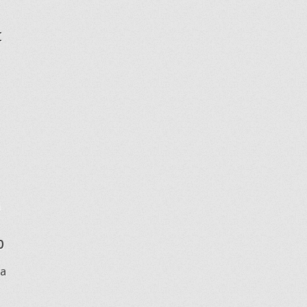
t
a
p
ia