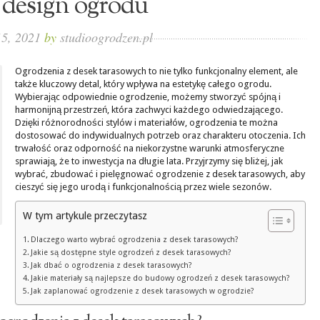
design ogrodu
15, 2021
by
studioogrodzen.pl
Ogrodzenia z desek tarasowych to nie tylko funkcjonalny element, ale
także kluczowy detal, który wpływa na estetykę całego ogrodu.
Wybierając odpowiednie ogrodzenie, możemy stworzyć spójną i
harmonijną przestrzeń, która zachwyci każdego odwiedzającego.
Dzięki różnorodności stylów i materiałów, ogrodzenia te można
dostosować do indywidualnych potrzeb oraz charakteru otoczenia. Ich
trwałość oraz odporność na niekorzystne warunki atmosferyczne
sprawiają, że to inwestycja na długie lata. Przyjrzymy się bliżej, jak
wybrać, zbudować i pielęgnować ogrodzenie z desek tarasowych, aby
cieszyć się jego urodą i funkcjonalnością przez wiele sezonów.
W tym artykule przeczytasz
Dlaczego warto wybrać ogrodzenia z desek tarasowych?
Jakie są dostępne style ogrodzeń z desek tarasowych?
Jak dbać o ogrodzenia z desek tarasowych?
Jakie materiały są najlepsze do budowy ogrodzeń z desek tarasowych?
Jak zaplanować ogrodzenie z desek tarasowych w ogrodzie?