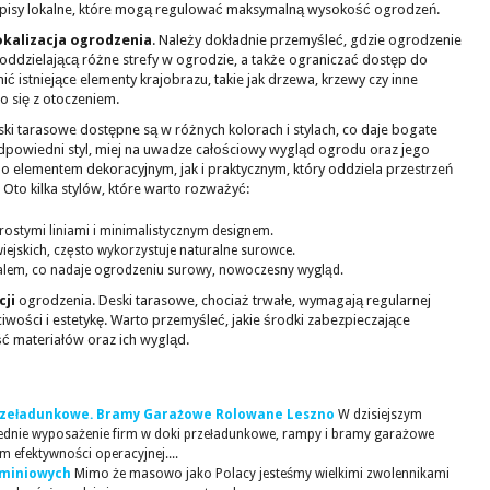
pisy lokalne, które mogą regulować maksymalną wysokość ogrodzeń.
okalizacja ogrodzenia
. Należy dokładnie przemyśleć, gdzie ogrodzenie
oddzielającą różne strefy w ogrodzie, a także ograniczać dostęp do
ić istniejące elementy krajobrazu, takie jak drzewa, krzewy czy inne
 się z otoczeniem.
eski tarasowe dostępne są w różnych kolorach i stylach, co daje bogate
dpowiedni styl, miej na uwadze całościowy wygląd ogrodu oraz jego
 elementem dekoracyjnym, jak i praktycznym, który oddziela przestrzeń
Oto kilka stylów, które warto rozważyć:
prostymi liniami i minimalistycznym designem.
ejskich, często wykorzystuje naturalne surowce.
alem, co nadaje ogrodzeniu surowy, nowoczesny wygląd.
ji
ogrodzenia. Deski tarasowe, chociaż trwałe, wymagają regularnej
iwości i estetykę. Warto przemyśleć, jakie środki zabezpieczające
ć materiałów oraz ich wygląd.
 przeładunkowe. Bramy Garażowe Rolowane Leszno
W dzisiejszym
iednie wyposażenie firm w doki przeładunkowe, rampy i bramy garażowe
 efektywności operacyjnej....
uminiowych
Mimo że masowo jako Polacy jesteśmy wielkimi zwolennikami