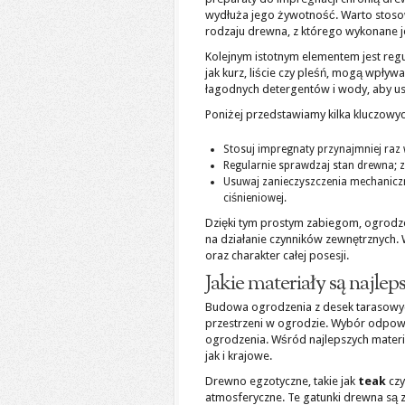
wydłuża jego żywotność. Warto stoso
rodzaju drewna, z którego wykonane j
Kolejnym istotnym elementem jest reg
jak kurz, liście czy pleśń, mogą wpływ
łagodnych detergentów i wody, aby us
Poniżej przedstawiamy kilka kluczowy
Stosuj impregnaty przynajmniej ra
Regularnie sprawdzaj stan drewna;
Usuwaj zanieczyszczenia mechaniczni
ciśnieniowej.
Dzięki tym prostym zabiegom, ogrodze
na działanie czynników zewnętrznych
oraz charakter całej posesji.
Jakie materiały są najl
Budowa ogrodzenia z desek tarasowych
przestrzeni w ogrodzie. Wybór odpowi
ogrodzenia. Wśród najlepszych materi
jak i krajowe.
Drewno egzotyczne, takie jak
teak
cz
atmosferyczne. Te gatunki drewna są z