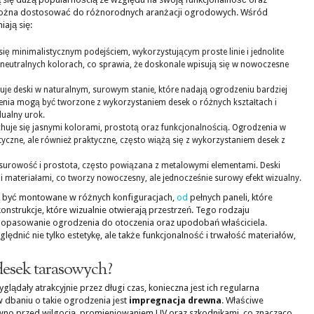
re można dostosować do różnorodnych aranżacji ogrodowych. Wśród
ają się:
się minimalistycznym podejściem, wykorzystującym proste linie i jednolite
 neutralnych kolorach, co sprawia, że doskonale wpisują się w nowoczesne
uje deski w naturalnym, surowym stanie, które nadają ogrodzeniu bardziej
zenia mogą być tworzone z wykorzystaniem desek o różnych kształtach i
dualny urok.
huje się jasnymi kolorami, prostotą oraz funkcjonalnością. Ogrodzenia w
etyczne, ale również praktyczne, często wiążą się z wykorzystaniem desek z
 surowość i prostota, często powiązana z metalowymi elementami. Deski
 materiałami, co tworzy nowoczesny, ale jednocześnie surowy efekt wizualny.
 być montowane w różnych konfiguracjach,
od
pełnych paneli, które
strukcje, które wizualnie otwierają przestrzeń. Tego rodzaju
dopasowanie ogrodzenia do otoczenia oraz upodobań właściciela.
lędnić nie tylko estetykę, ale także funkcjonalność i trwałość materiałów,
 desek tarasowych?
ądały atrakcyjnie przez długi czas, konieczna jest ich regularna
dbaniu o takie ogrodzenia jest
impregnacja drewna
. Właściwe
wno przed wilgocią, promieniowaniem UV oraz szkodnikami, co znacząco