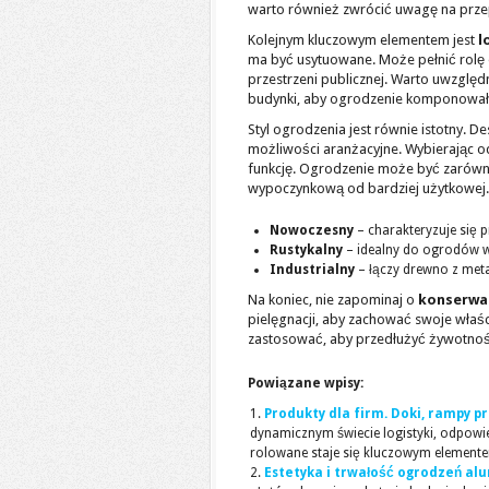
warto również zwrócić uwagę na prze
Kolejnym kluczowym elementem jest
l
ma być usytuowane. Może pełnić rolę 
przestrzeni publicznej. Warto uwzględn
budynki, aby ogrodzenie komponowało
Styl ogrodzenia jest równie istotny. D
możliwości aranżacyjne. Wybierając o
funkcję. Ogrodzenie może być zarówno
wypoczynkową od bardziej użytkowej. 
Nowoczesny
– charakteryzuje się 
Rustykalny
– idealny do ogrodów wi
Industrialny
– łączy drewno z met
Na koniec, nie zapominaj o
konserwac
pielęgnacji, aby zachować swoje właśc
zastosować, aby przedłużyć żywotnoś
Powiązane wpisy:
Produkty dla firm. Doki, rampy
dynamicznym świecie logistyki, odpow
rolowane staje się kluczowym elementem
Estetyka i trwałość ogrodzeń al