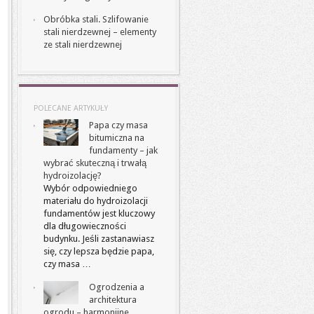
Obróbka stali. Szlifowanie
stali nierdzewnej – elementy
ze stali nierdzewnej
POLECANE ARTYKUŁY
Papa czy masa
bitumiczna na
fundamenty – jak
wybrać skuteczną i trwałą
hydroizolację?
Wybór odpowiedniego
materiału do hydroizolacji
fundamentów jest kluczowy
dla długowieczności
budynku. Jeśli zastanawiasz
się, czy lepsza będzie papa,
czy masa …
Ogrodzenia a
architektura
ogrodu – harmonijne