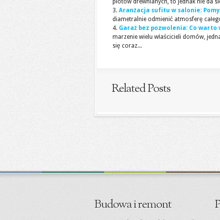
płotów drewnianych, to jednak nie da si
Aranżacja sufitu w salonie: Pomys
diametralnie odmienić atmosferę całego
Garaż bez pozwolenia: Co warto 
marzenie wielu właścicieli domów, jed
się coraz...
Related Posts
Budowa i remont
P