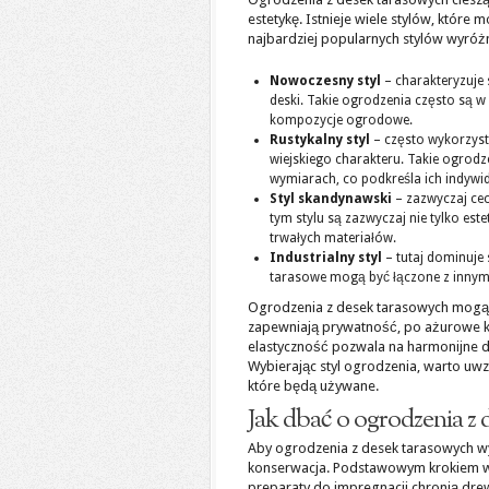
estetykę. Istnieje wiele stylów, któ
najbardziej popularnych stylów wyróżni
Nowoczesny styl
– charakteryzuje 
deski. Takie ogrodzenia często są w
kompozycje ogrodowe.
Rustykalny styl
– często wykorzyst
wiejskiego charakteru. Takie ogrod
wymiarach, co podkreśla ich indywi
Styl skandynawski
– zazwyczaj cec
tym stylu są zazwyczaj nie tylko est
trwałych materiałów.
Industrialny styl
– tutaj dominuje
tarasowe mogą być łączone z innymi
Ogrodzenia z desek tarasowych mogą
zapewniają prywatność, po ażurowe kon
elastyczność pozwala na harmonijne 
Wybierając styl ogrodzenia, warto uwzg
które będą używane.
Jak dbać o ogrodzenia z
Aby ogrodzenia z desek tarasowych wygl
konserwacja. Podstawowym krokiem w 
preparaty do impregnacji chronią dre