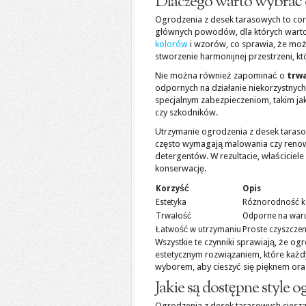
Dlaczego warto wybrać 
Ogrodzenia z desek tarasowych to cor
głównych powodów, dla których warto 
kolorów
i wzorów, co sprawia, że moż
stworzenie harmonijnej przestrzeni, kt
Nie można również zapominać o
trwa
odpornych na działanie niekorzystnyc
specjalnym zabezpieczeniom, takim jak
czy szkodników.
Utrzymanie ogrodzenia z desek taraso
często wymagają malowania czy renowa
detergentów. W rezultacie, właściciel
konserwację.
Korzyść
Opis
Estetyka
Różnorodność ko
Trwałość
Odporne na waru
Łatwość w utrzymaniu
Proste czyszczen
Wszystkie te czynniki sprawiają, że ogr
estetycznym rozwiązaniem, które każd
wyborem, aby cieszyć się pięknem ora
Jakie są dostępne style 
Ogrodzenia z desek tarasowych cieszą