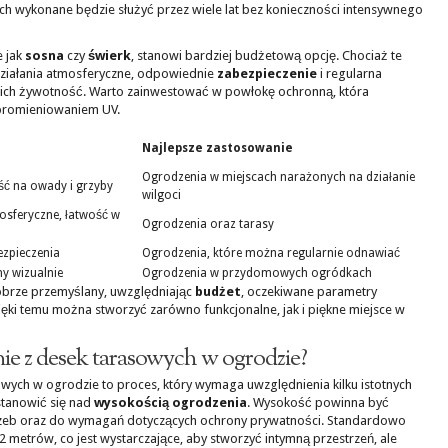
ch wykonane będzie służyć przez wiele lat bez konieczności intensywnego
e jak
sosna
czy
świerk
, stanowi bardziej budżetową opcję. Chociaż te
działania atmosferyczne, odpowiednie
zabezpieczenie
i regularna
ich żywotność. Warto zainwestować w powłokę ochronną, która
 promieniowaniem UV.
Najlepsze zastosowanie
Ogrodzenia w miejscach narażonych na działanie
ć na owady i grzyby
wilgoci
sferyczne, łatwość w
Ogrodzenia oraz tarasy
zpieczenia
Ogrodzenia, które można regularnie odnawiać
ny wizualnie
Ogrodzenia w przydomowych ogródkach
obrze przemyślany, uwzględniając
budżet
, oczekiwane parametry
zięki temu można stworzyć zarówno funkcjonalne, jak i piękne miejsce w
ie z desek tarasowych w ogrodzie?
wych w ogrodzie to proces, który wymaga uwzględnienia kilku istotnych
stanowić się nad
wysokością ogrodzenia
. Wysokość powinna być
zeb oraz do wymagań dotyczących ochrony prywatności. Standardowo
metrów, co jest wystarczające, aby stworzyć intymną przestrzeń, ale