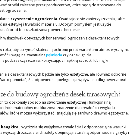
wać środki zalecane przez producentów, które będą dostosowane do
est ogrodzenie.
ularne
czyszczenie ogrodzenia
. Osadzające się zanieczyszczenia, takie
ać na estetykę i trwałość materiału. Dobrym pomysłem jest użycie
unąć brud bez uszkadzania powierzchni desek.
ch wskazówek dotyczących konserwacji ogrodzeń z desek tarasowych:
z w roku, aby utrzymać skuteczną ochronę przed warunkami atmosferycznymi.
 zwróć uwagę na ewentualne
pęknięcia
czy oznaki gnicia.
e podczas czyszczenia, korzystając z miękkiej szczotki lub myjki
nie z desek tarasowych będzie nie tylko estetyczne, ale również odporne
. Warto pamiętać, że odpowiednia pielęgnacja wpływa na długowieczność
epsze do budowy ogrodzeń z desek tarasowych?
 to doskonały sposób na stworzenie estetycznej i funkcjonalnej
ednich materiałów ma kluczowe znaczenie dla trwałości i wyglądu
ałów, które można wykorzystać, znajdują się zarówno drewno egzotyczne,
y
bangkirai
, wyróżnia się wyjątkową trwałością i odpornością na warunki
azwyczaj droższe, ale ich zalety obejmują naturalną odporność na grzyby i