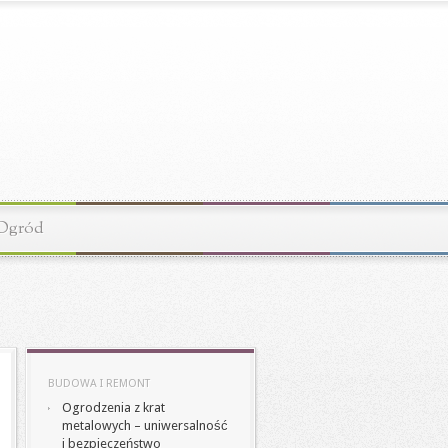
Ogród
BUDOWA I REMONT
Ogrodzenia z krat
metalowych – uniwersalność
i bezpieczeństwo