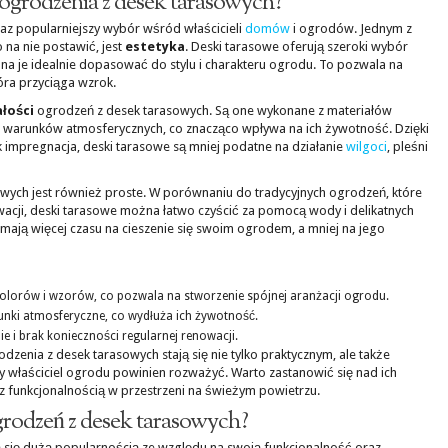
ogrodzenia z desek tarasowych?
az popularniejszy wybór wśród właścicieli
domów
i ogrodów. Jednym z
na nie postawić, jest
estetyka
. Deski tarasowe oferują szeroki wybór
na je idealnie dopasować do stylu i charakteru ogrodu. To pozwala na
óra przyciąga wzrok.
łości
ogrodzeń z desek tarasowych. Są one wykonane z materiałów
h warunków atmosferycznych, co znacząco wpływa na ich żywotność. Dzięki
 impregnacja, deski tarasowe są mniej podatne na działanie
wilgoci
, pleśni
wych jest również proste. W porównaniu do tradycyjnych ogrodzeń, które
cji, deski tarasowe można łatwo czyścić za pomocą wody i delikatnych
e mają więcej czasu na cieszenie się swoim ogrodem, a mniej na jego
lorów i wzorów, co pozwala na stworzenie spójnej aranżacji ogrodu.
nki atmosferyczne, co wydłuża ich żywotność.
ie i brak konieczności regularnej renowacji.
odzenia z desek tarasowych stają się nie tylko praktycznym, ale także
y właściciel ogrodu powinien rozważyć. Warto zastanowić się nad ich
z funkcjonalnością w przestrzeni na świeżym powietrzu.
ogrodzeń z desek tarasowych?
 się dużą popularnością ze względu na swoją funkcjonalność oraz