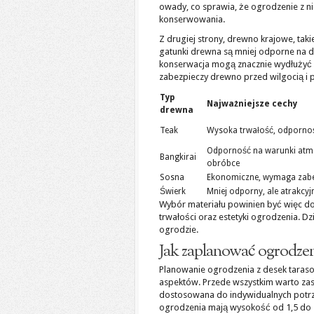
owady, co sprawia, że ogrodzenie z ni
konserwowania.
Z drugiej strony, drewno krajowe, taki
gatunki drewna są mniej odporne na 
konserwacja mogą znacznie wydłużyć 
zabezpieczy drewno przed wilgocią i
Typ
Najważniejsze cechy
drewna
Teak
Wysoka trwałość, odpornoś
Odporność na warunki atmo
Bangkirai
obróbce
Sosna
Ekonomiczne, wymaga zabe
Świerk
Mniej odporny, ale atrakcyj
Wybór materiału powinien być więc d
trwałości oraz estetyki ogrodzenia. D
ogrodzie.
Jak zaplanować ogrodzen
Planowanie ogrodzenia z desek taraso
aspektów. Przede wszystkim warto za
dostosowana do indywidualnych potr
ogrodzenia mają wysokość od 1,5 do 2 