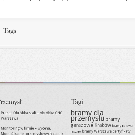
Tags
rzemysł
Tagi
bramy dla
Praca ! Obróbka stali – obróbka CNC
przemysłu
bramy
Warszawa
garażowe Kraków
bramy rolowan
Monitoring w firmie – wycena.
bramy Warszawa
certyfikaty
leszno
Montaż kamer przemysłowych cennik