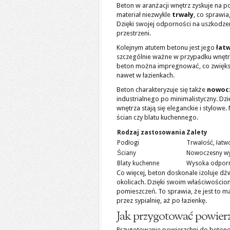
Beton w aranżacji wnętrz zyskuje na po
materiał niezwykle
trwały
, co sprawia
Dzięki swojej odporności na uszkodze
przestrzeni.
Kolejnym atutem betonu jest jego
łat
szczególnie ważne w przypadku wnętrz 
beton można impregnować, co zwięks
nawet w łazienkach.
Beton charakteryzuje się także
nowoc
industrialnego po minimalistyczny. Dzię
wnętrza stają się eleganckie i stylow
ścian czy blatu kuchennego.
Rodzaj zastosowania
Zalety
Podłogi
Trwałość, łatw
Ściany
Nowoczesny wy
Blaty kuchenne
Wysoka odporno
Co więcej, beton doskonale izoluje dź
okolicach. Dzięki swoim właściwościom
pomieszczeń. To sprawia, że jest to m
przez sypialnię, aż po łazienkę.
Jak przygotować powier
Przygotowanie powierzchni do betonow