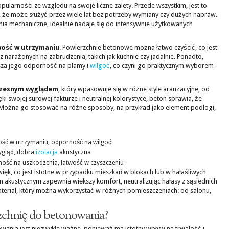
pularności ze względu na swoje liczne zalety. Przede wszystkim, jest to
, że może służyć przez wiele lat bez potrzeby wymiany czy dużych napraw.
nia mechaniczne, idealnie nadaje się do intensywnie użytkowanych
wość w utrzymaniu
. Powierzchnie betonowe można łatwo czyścić, co jest
narażonych na zabrudzenia, takich jak kuchnie czy jadalnie. Ponadto,
za jego odporność na plamy i
wilgoć
, co czyni go praktycznym wyborem
zesnym wyglądem
, który wpasowuje się w różne style aranżacyjne, od
ki swojej surowej fakturze i neutralnej kolorystyce, beton sprawia, że
e. Można go stosować na różne sposoby, na przykład jako element podłogi,
ość w utrzymaniu, odporność na wilgoć
gląd, dobra
izolacja
akustyczna
ść na uszkodzenia, łatwość w czyszczeniu
więk, co jest istotne w przypadku mieszkań w blokach lub w hałaśliwych
 akustycznym zapewnia większy komfort, neutralizując hałasy z sąsiednich
ateriał, który można wykorzystać w różnych pomieszczeniach: od salonu,
zchnię do betonowania?
ania jest niezwykle ważne, ponieważ ma istotny wpływ na trwałość i