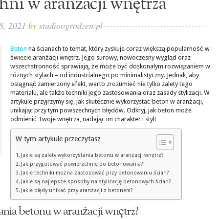
hni w aranżacji wnętrza
 8, 2021
by
studioogrodzen.pl
Beton
na ścianach to temat, który zyskuje coraz większą popularność w
świecie aranżacji wnętrz. Jego surowy, nowoczesny wygląd oraz
wszechstronność sprawiają, że może być doskonałym rozwiązaniem w
różnych stylach – od industrialnego po minimalistyczny. Jednak, aby
osiągnąć zamierzony efekt, warto zrozumieć nie tylko zalety tego
materiału, ale także techniki jego zastosowania oraz zasady stylizacji. W
artykule przyjrzymy się, jak skutecznie wykorzystać beton w aranżacji,
unikając przy tym powszechnych błędów. Odkryj, jak beton może
odmienić Twoje wnętrza, nadając im charakter i styl!
W tym artykule przeczytasz
Jakie są zalety wykorzystania betonu w aranżacji wnętrz?
Jak przygotować powierzchnię do betonowania?
Jakie techniki można zastosować przy betonowaniu ścian?
Jakie są najlepsze sposoby na stylizację betonowych ścian?
Jakie błędy unikać przy aranżacji z betonem?
tania betonu w aranżacji wnętrz?