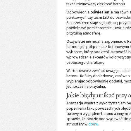
także równoważy ciężkość betonu.
Odpowiednie
oświetlenie
ma również
punktowych czy taśm LED do oświetleni
że przestrzeń staje się bardziej przy
powiększyć pomieszczenie. Użycie różny
przytulną atmosferę.
Oczywiście nie można zapominać o
k
harmonijne połączenia z betonowymi ś
wyborem, który podkreśli surowość 
wprowadzenie akcentów kolorystycznyc
osobistego charakteru.
Warto również zwrócić uwagę na eleme
betonu. Rośliny doniczkowe, zarówno t
Wybierając odpowiednie dodatki, można
jednocześnie przytulna.
Jakie błędy unikać przy 
Aranżacja wnętrz z wykorzystaniem be
popełnienia kilku powszechnych błędó
surowym wyglądem betonu a innymi el
sprawić, że będzie ono wydawać się zi
atmosfery w
domu
.