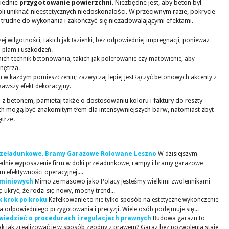
iednie
przygotowanie powierzchni
. Niezbędne jest, aby beton był
li uniknąć nieestetycznych niedoskonałości. W przeciwnym razie, pokrycie
 trudne do wykonania i zakończyć się niezadowalającymi efektami.
j wilgotności, takich jak łazienki, bez odpowiedniej impregnacji, ponieważ
plam i uszkodzeń.
h technik betonowania, takich jak polerowanie czy matowienie, aby
nętrza.
 w każdym pomieszczeniu; zazwyczaj lepiej jest łączyć betonowych akcenty z
kawszy efekt dekoracyjny.
 z betonem, pamiętaj także o dostosowaniu koloru i faktury do reszty
ch mogą być znakomitym tłem dla intensywniejszych barw, natomiast zbyt
trze.
 przeładunkowe. Bramy Garażowe Rolowane Leszno
W dzisiejszym
iednie wyposażenie firm w doki przeładunkowe, rampy i bramy garażowe
 efektywności operacyjnej....
uminiowych
Mimo że masowo jako Polacy jesteśmy wielkimi zwolennikami
ę ukryć, że rodzi się nowy, mocny trend...
k krok po kroku
Kafelkowanie to nie tylko sposób na estetyczne wykończenie
a odpowiedniego przygotowania i precyzji. Wiele osób podejmuje się...
wiedzieć o procedurach i regulacjach prawnych
Budowa garażu to
nak jak zrealizować je w sposób zgodny z prawem? Garaż bez pozwolenia staje