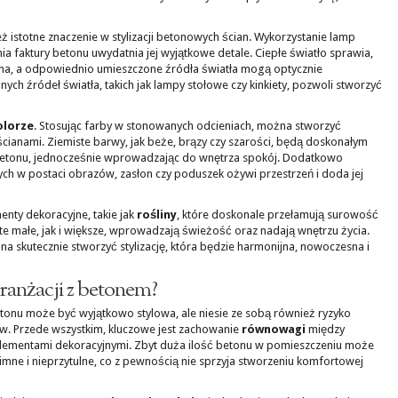
 istotne znaczenie w stylizacji betonowych ścian. Wykorzystanie lamp
a faktury betonu uwydatnia jej wyjątkowe detale. Ciepłe światło sprawia,
tulna, a odpowiednio umieszczone źródła światła mogą optycznie
ch źródeł światła, takich jak lampy stołowe czy kinkiety, pozwoli stworzyć
olorze
. Stosując farby w stonowanych odcieniach, można stworzyć
cianami. Ziemiste barwy, jak beże, brązy czy szarości, będą doskonałym
betonu, jednocześnie wprowadzając do wnętrza spokój. Dodatkowo
h w postaci obrazów, zasłon czy poduszek ożywi przestrzeń i doda jej
nty dekoracyjne, takie jak
rośliny
, które doskonale przełamują surowość
e małe, jak i większe, wprowadzają świeżość oraz nadają wnętrzu życia.
 skutecznie stworzyć stylizację, która będzie harmonijna, nowoczesna i
aranżacji z betonem?
tonu może być wyjątkowo stylowa, ale niesie ze sobą również ryzyko
w. Przede wszystkim, kluczowe jest zachowanie
równowagi
między
ementami dekoracyjnymi. Zbyt duża ilość betonu w pomieszczeniu może
mne i nieprzytulne, co z pewnością nie sprzyja stworzeniu komfortowej