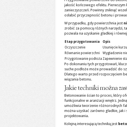
jakość końcowego efektu. Pierwszym 
zanieczyszczeń. Powinny zniknąć wszelk
osłabić przyczepność betonu i prowa
W przypadku, gdy powierzchnia jest
n
zrobić za pomocą różnych narzędzi, taki
pozwala na uzyskanie gładkiej i równ
Etap przygotowania
Opis
Oczyszczenie
Usunięcie kurzu,
Równanie powierzchni
Wygładzenie n
Przygotowanie podłoża
Zapewnienie sta
Po dokonaniu tych przygotowań, kluc
suche podłoże może prowadzić do szyb
Dlatego warto przed rozpoczęciem be
wiązania betonu.
Jakie techniki można za
Betonowanie ścian to proces, który ofe
funkcjonalne w aranżacji wnętrz. Jedn
umożliwia tworzenie różnorodnych fak
można uzyskać zarówno gładkie, jak i 
projektowania.
Kolejną interesującą techniką jest
beto