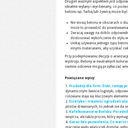
Drugim ważnym aspektem jest odpow
idealnie wylany i wyrównany, co pozwo
betonu np. farbą lub żywicą może być
Nie stosuj betonu w obszarach o duże
może to prowadzić do powstawania 
Zwracaj uwagę na dobór odpowiednic
dostosować wykończenie do stylu w
Unikaj używania jednego typu betonu
innymi materiałami, aby uzyskać cie
Przy podejmowaniu decyzji o aranżacji
wystroju. Betony w neutralnych kolora
ciemne odcienie mogą przytłaczać wnę
Powiązane wpisy:
Produkty dla firm. Doki, rampy
dynamicznym świecie logistyki, odpow
rolowane staje się kluczowym elementem
Estetyka i trwałość ogrodzeń al
płotów drewnianych, to jednak nie da si
Kafelkowanie w Bielsku: Poradni
wnętrza, ale także proces, który wymag
Garaż bez pozwolenia: Co warto 
marzenie wielu właścicieli domów, jed