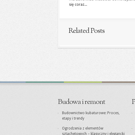
się coraz...
Related Posts
Budowa i remont
P
Budownictwo kubaturowe: Proces,
etapy i trendy
Ogrodzenia z elementów
sztachetowych – klasyczny i elegancki