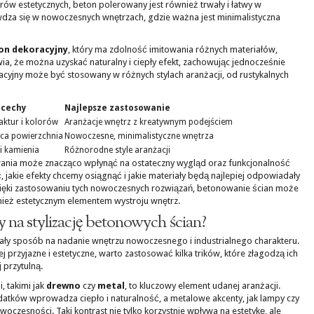
ów estetycznych, beton polerowany jest również trwały i łatwy w
wdza się w nowoczesnych wnętrzach, gdzie ważna jest minimalistyczna
on dekoracyjny
, który ma zdolność imitowania różnych materiałów,
ia, że można uzyskać naturalny i ciepły efekt, zachowując jednocześnie
acyjny może być stosowany w różnych stylach aranżacji, od rustykalnych
 cechy
Najlepsze zastosowanie
ktur i kolorów
Aranżacje wnętrz z kreatywnym podejściem
ąca powierzchnia
Nowoczesne, minimalistyczne wnętrza
i kamienia
Różnorodne style aranżacji
ania może znacząco wpłynąć na ostateczny wygląd oraz funkcjonalność
 jakie efekty chcemy osiągnąć i jakie materiały będą najlepiej odpowiadały
ięki zastosowaniu tych nowoczesnych rozwiązań, betonowanie ścian może
ównież estetycznym elementem wystroju wnętrz.
by na stylizację betonowych ścian?
nały sposób na nadanie wnętrzu nowoczesnego i industrialnego charakteru.
j przyjazne i estetyczne, warto zastosować kilka trików, które złagodzą ich
 przytulną.
, takimi jak
drewno
czy
metal
, to kluczowy element udanej aranżacji.
datków wprowadza ciepło i naturalność, a metalowe akcenty, jak lampy czy
woczesności. Taki kontrast nie tylko korzystnie wpływa na estetykę, ale