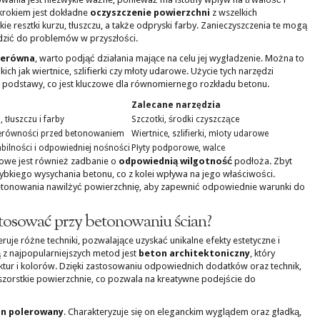
krokiem jest dokładne
oczyszczenie powierzchni
z wszelkich
ie resztki kurzu, tłuszczu, a także odpryski farby. Zanieczyszczenia te mogą
dzić do problemów w przyszłości.
ierówna
, warto podjąć działania mające na celu jej wygładzenie. Można to
ch jak wiertnice, szlifierki czy młoty udarowe. Użycie tych narzędzi
ej podstawy, co jest kluczowe dla równomiernego rozkładu betonu.
Zalecane narzędzia
 tłuszczu i farby
Szczotki, środki czyszczące
ierówności przed betonowaniem
Wiertnice, szlifierki, młoty udarowe
bilności i odpowiedniej nośności
Płyty podporowe, walce
zowe jest również zadbanie o
odpowiednią wilgotność
podłoża. Zbyt
kiego wysychania betonu, co z kolei wpływa na jego właściwości.
tonowania nawilżyć powierzchnię, aby zapewnić odpowiednie warunki do
stosować przy betonowaniu ścian?
ruje różne techniki, pozwalające uzyskać unikalne efekty estetyczne i
ą z najpopularniejszych metod jest
beton architektoniczny
, który
tur i kolorów. Dzięki zastosowaniu odpowiednich dodatków oraz technik,
szorstkie powierzchnie, co pozwala na kreatywne podejście do
n polerowany
. Charakteryzuje się on eleganckim wyglądem oraz gładką,