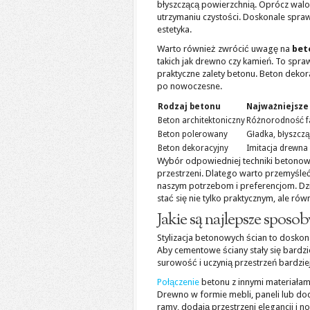
błyszczącą powierzchnią. Oprócz walor
utrzymaniu czystości. Doskonale spra
estetyka.
Warto również zwrócić uwagę na
bet
takich jak drewno czy kamień. To spraw
praktyczne zalety betonu. Beton dekor
po nowoczesne.
Rodzaj betonu
Najważniejsze
Beton architektoniczny
Różnorodność fa
Beton polerowany
Gładka, błyszcz
Beton dekoracyjny
Imitacja drewna 
Wybór odpowiedniej techniki betonow
przestrzeni. Dlatego warto przemyśleć,
naszym potrzebom i preferencjom. Dz
stać się nie tylko praktycznym, ale r
Jakie są najlepsze sposo
Stylizacja betonowych ścian to dosko
Aby cementowe ściany stały się bardzie
surowość i uczynią przestrzeń bardziej
Połączenie
betonu z innymi materiałami
Drewno w formie mebli, paneli lub do
ramy, dodają przestrzeni elegancji i no