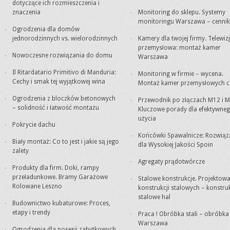
dotyczące ich rozmieszczenia i
znaczenia
Monitoring do sklepu. Systemy
monitoringu Warszawa – cennik
Ogrodzenia dla domów
jednorodzinnych vs. wielorodzinnych
Kamery dla twojej firmy. Telewiz
przemysłowa: montaż kamer
Nowoczesne rozwiązania do domu
Warszawa
Il Ritardatario Primitivo di Manduria:
Monitoring w firmie – wycena.
Cechy i smak tej wyjątkowej wina
Montaż kamer przemysłowych c
Ogrodzenia z bloczków betonowych
Przewodnik po złączach M12 i M
– solidność i łatwość montażu
Kluczowe porady dla efektywne
użycia
Pokrycie dachu
Końcówki Spawalnicze: Rozwiąz
Biały montaż: Co to jest i jakie są jego
dla Wysokiej Jakości Spoin
zalety
Agregaty prądotwórcze
Produkty dla firm. Doki, rampy
przeładunkowe. Bramy Garażowe
Stalowe konstrukcje. Projektowa
Rolowane Leszno
konstrukcji stalowych – konstru
stalowe hal
Budownictwo kubaturowe: Proces,
etapy i trendy
Praca ! Obróbka stali – obróbk
Warszawa
Ogrodzenia dla posesji zabytkowych