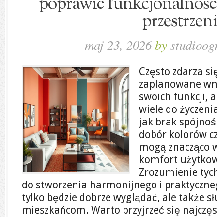
poprawić funkcjonalność
przestrzen
maj 23, 2026
by
studioog
Często zdarza się
zaplanowane wnę
swoich funkcji, 
wiele do życzenia
jak brak spójnoś
dobór kolorów cz
mogą znacząco w
komfort użytkow
Zrozumienie tych
do stworzenia harmonijnego i praktyczneg
tylko będzie dobrze wyglądać, ale także s
mieszkańcom. Warto przyjrzeć się najcz