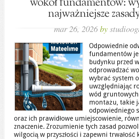
wokół fundamentów: wy
najważniejsze zasad
mar 26, 2026
by
studioog
Odpowiednie od
fundamentów jes
budynku przed wi
odprowadzać wod
wybrać system o
uwzględniając r
wód gruntowych
montażu, takie 
odpowiedniego s
oraz ich prawidłowe umiejscowienie, ró
znaczenie. Zrozumienie tych zasad pozwo
wilgocią w przyszłości i zapewni trwałość 