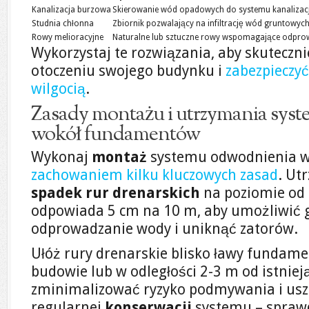
Kanalizacja burzowa
Skierowanie wód opadowych do systemu kanalizacj
Studnia chłonna
Zbiornik pozwalający na infiltrację wód gruntowych
Rowy melioracyjne
Naturalne lub sztuczne rowy wspomagające odpro
Wykorzystaj te rozwiązania, aby skutecz
otoczeniu swojego budynku i
zabezpieczy
wilgocią
.
Zasady montażu i utrzymania sys
wokół fundamentów
Wykonaj
montaż
systemu odwodnienia 
zachowaniem kilku kluczowych zasad
. Ut
spadek rur drenarskich
na poziomie od 
odpowiada 5 cm na 10 m, aby umożliwić 
odprowadzanie wody i uniknąć zatorów.
Ułóż rury drenarskie blisko ławy fundam
budowie lub w odległości 2-3 m od istnie
zminimalizować ryzyko podmywania i usz
regularnej
konserwacji
systemu – sprawd