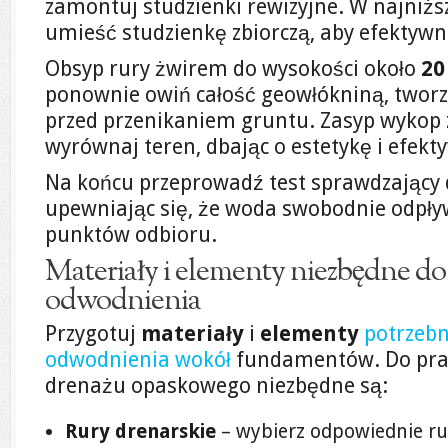
zamontuj studzienki rewizyjne. W najniż
umieść studzienkę zbiorczą, aby efektywn
Obsyp rury żwirem do wysokości około
20
ponownie owiń całość geowłókniną, tworz
przed przenikaniem gruntu. Zasyp wykop 
wyrównaj teren, dbając o estetykę i efek
Na końcu przeprowadź test sprawdzający d
upewniając się, że woda swobodnie odpł
punktów odbioru.
Materiały i elementy niezbędne d
odwodnienia
Przygotuj
materiały
i
elementy
potrzeb
odwodnienia wokół
fundamentów. Do pra
drenażu opaskowego niezbędne są:
Rury drenarskie
– wybierz odpowiednie ru