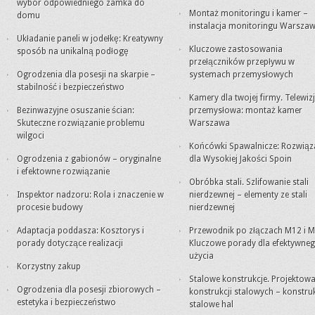
wybór odpowiedniego zamka do
Montaż monitoringu i kamer –
domu
instalacja monitoringu Warsza
Układanie paneli w jodełkę: Kreatywny
Kluczowe zastosowania
sposób na unikalną podłogę
przełączników przepływu w
Ogrodzenia dla posesji na skarpie –
systemach przemysłowych
stabilność i bezpieczeństwo
Kamery dla twojej firmy. Telewiz
Bezinwazyjne osuszanie ścian:
przemysłowa: montaż kamer
Skuteczne rozwiązanie problemu
Warszawa
wilgoci
Końcówki Spawalnicze: Rozwiąz
Ogrodzenia z gabionów – oryginalne
dla Wysokiej Jakości Spoin
i efektowne rozwiązanie
Obróbka stali. Szlifowanie stali
Inspektor nadzoru: Rola i znaczenie w
nierdzewnej – elementy ze stali
procesie budowy
nierdzewnej
Adaptacja poddasza: Kosztorys i
Przewodnik po złączach M12 i M
porady dotyczące realizacji
Kluczowe porady dla efektywne
użycia
Korzystny zakup
Stalowe konstrukcje. Projektowa
Ogrodzenia dla posesji zbiorowych –
konstrukcji stalowych – konstru
estetyka i bezpieczeństwo
stalowe hal