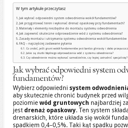
W tym artykule przeczytasz
Jak wybrać odpowiedni system odwodnienia wokół fundamentów?
Jak przygotować teren i wykonać drenaż opaskowy przy fundamentach?
Materiały i elementy niezbędne do montażu systemu odwodnienia
Jak zapewnić skuteczne odprowadzenie wód z systemu odwodnienia?
Zasady montażu i utrzymania systemu odwodnienia wokół fundamentów
FAQ – najczęściej zadawane pytania
Co zrobić, jeśli grunt wokół fundamentów jest bardzo gliniasty i słabo przepuszc
Jakie są skutki błędnego odprowadzenia wód z systemu odwodnienia?
Czy odwodnienie można wykonać samodzielnie, czy lepiej zatrudnić specjalistę?
Jak wybrać odpowiedni system od
fundamentów?
Wybierz odpowiedni
system odwodnieni
aby skutecznie chronić budynek przed wil
poziomie
wód gruntowych
najbardziej 
jest
drenaż opaskowy
. Ten system skład
drenarskich, które układa się wokół fu
spadkiem 0,4–0,5%. Taki kąt spadku pozw