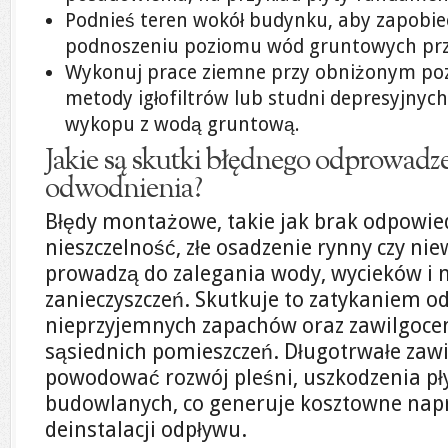
Podnieś teren wokół budynku, aby zapobiec
podnoszeniu poziomu wód gruntowych pr
Wykonuj prace ziemne przy obniżonym poz
metody igłofiltrów lub studni depresyjnyc
wykopu z wodą gruntową.
Jakie są skutki błędnego odprowadz
odwodnienia?
Błędy montażowe, takie jak brak odpowie
nieszczelność, złe osadzenie rynny czy nie
prowadzą do zalegania wody, wycieków i
zanieczyszczeń. Skutkuje to zatykaniem 
nieprzyjemnych zapachów oraz zawilgoceni
sąsiednich pomieszczeń. Długotrwałe zaw
powodować rozwój pleśni, uszkodzenia pł
budowlanych, co generuje kosztowne na
deinstalacji odpływu.