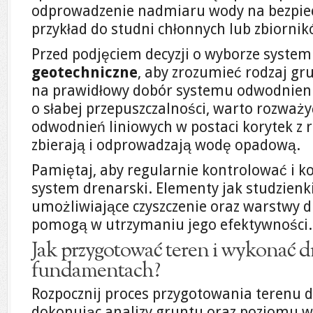
odprowadzenie nadmiaru wody na bezpiec
przykład do studni chłonnych lub zbiornik
Przed podjęciem decyzji o wyborze syste
geotechniczne
, aby zrozumieć rodzaj gr
na prawidłowy dobór systemu odwodnien
o słabej przepuszczalności, warto rozważ
odwodnień liniowych w postaci korytek z 
zbierają i odprowadzają wodę opadową.
Pamiętaj, aby regularnie kontrolować i
system drenarski. Elementy jak studzienk
umożliwiające czyszczenie oraz warstwy 
pomogą w utrzymaniu jego efektywności.
Jak przygotować teren i wykonać 
fundamentach?
Rozpocznij proces przygotowania terenu
dokonując analizy gruntu oraz poziomu 