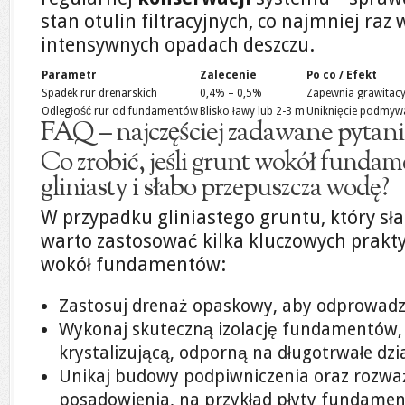
stan otulin filtracyjnych, co najmniej raz
intensywnych opadach deszczu.
Parametr
Zalecenie
Po co / Efekt
Spadek rur drenarskich
0,4% – 0,5%
Zapewnia grawitac
Odległość rur od fundamentów
Blisko ławy lub 2-3 m
Uniknięcie podmyw
FAQ – najczęściej zadawane pytani
Co zrobić, jeśli grunt wokół fundam
gliniasty i słabo przepuszcza wodę?
W przypadku gliniastego gruntu, który sł
warto zastosować kilka kluczowych prakty
wokół fundamentów:
Zastosuj drenaż opaskowy, aby odprowadz
Wykonaj skuteczną izolację fundamentów, 
krystalizującą, odporną na długotrwałe dzi
Unikaj budowy podpiwniczenia oraz rozważ
posadowienia, na przykład płyty fundamen