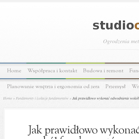
Ogrodzenia meta
Home
Współpraca i kontakt
Budowa i remont
Fun
Planowanie wnętrza i ergonomia od zera
Przemysł
Wn
Home
»
Fundamenty i izolacje fundamentów
»
Jak prawidłowo wykonać odwodnienie wokół 
Jak prawidłowo wykona