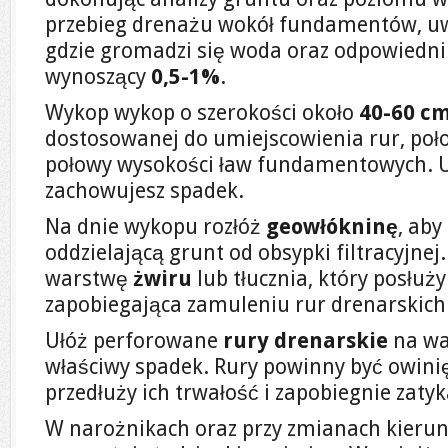
przebieg drenażu wokół fundamentów, uw
gdzie gromadzi się woda oraz odpowiedni 
wynoszący
0,5-1%
.
Wykop wykop o szerokości około
40-60 c
dostosowanej do umiejscowienia rur, poł
połowy wysokości ław fundamentowych. Up
zachowujesz spadek.
Na dnie wykopu rozłóż
geowłókninę
, ab
oddzielającą grunt od obsypki filtracyjnej
warstwę
żwiru
lub tłucznia, który posłuży
zapobiegająca zamuleniu rur drenarskich
Ułóż perforowane
rury drenarskie
na wa
właściwy spadek. Rury powinny być owini
przedłuży ich trwałość i zapobiegnie zatyk
W narożnikach oraz przy zmianach kierun