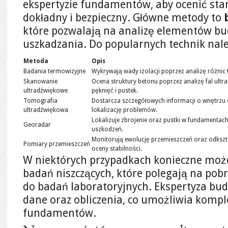
ekspertyzie fundamentów, aby ocenić sta
dokładny i bezpieczny. Główne metody to
które pozwalają na analizę elementów bu
uszkadzania. Do popularnych technik nal
Metoda
Opis
Badania termowizyjne
Wykrywają wady izolacji poprzez analizę różnic
Skanowanie
Ocena struktury betonu poprzez analizę fal ult
ultradźwiękowe
pęknięć i pustek.
Tomografia
Dostarcza szczegółowych informacji o wnętrzu 
ultradźwiękowa
lokalizację problemów.
Lokalizuje zbrojenie oraz pustki w fundamentach
Georadar
uszkodzeń.
Monitorują ewolucję przemieszczeń oraz odkształc
Pomiary przemieszczeń
oceny stabilności.
W niektórych przypadkach konieczne moż
badań niszczących, które polegają na po
do badań laboratoryjnych. Ekspertyza bud
dane oraz obliczenia, co umożliwia komp
fundamentów.