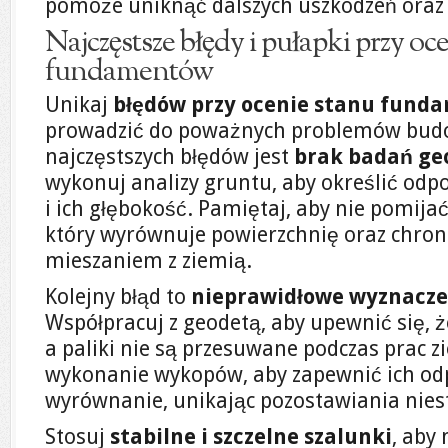
pomoże uniknąć dalszych uszkodzeń oraz
Najczęstsze błędy i pułapki przy oc
fundamentów
Unikaj
błędów przy ocenie stanu fund
prowadzić do poważnych problemów budo
najczęstszych błędów jest
brak badań ge
wykonuj analizy gruntu, aby określić od
i ich głębokość. Pamiętaj, aby nie pomija
który wyrównuje powierzchnię oraz chron
mieszaniem z ziemią.
Kolejny błąd to
nieprawidłowe wyznacze
Współpracuj z geodetą, aby upewnić się, ż
a paliki nie są przesuwane podczas prac z
wykonanie wykopów, aby zapewnić ich od
wyrównanie, unikając pozostawiania nies
Stosuj
stabilne i szczelne szalunki
, aby