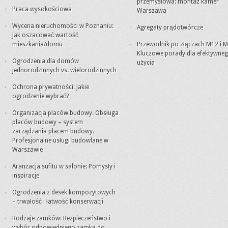
przemysłowa: montaż kamer
Praca wysokościowa
Warszawa
Wycena nieruchomości w Poznaniu:
Agregaty prądotwórcze
Jak oszacować wartość
mieszkania/domu
Przewodnik po złączach M12 i M
Kluczowe porady dla efektywne
Ogrodzenia dla domów
użycia
jednorodzinnych vs. wielorodzinnych
Ochrona prywatności: Jakie
ogrodzenie wybrać?
Organizacja placów budowy. Obsługa
placów budowy – system
zarządzania placem budowy.
Profesjonalne usługi budowlane w
Warszawie
Aranżacja sufitu w salonie: Pomysły i
inspiracje
Ogrodzenia z desek kompozytowych
– trwałość i łatwość konserwacji
Rodzaje zamków: Bezpieczeństwo i
wybór odpowiedniego zamka do