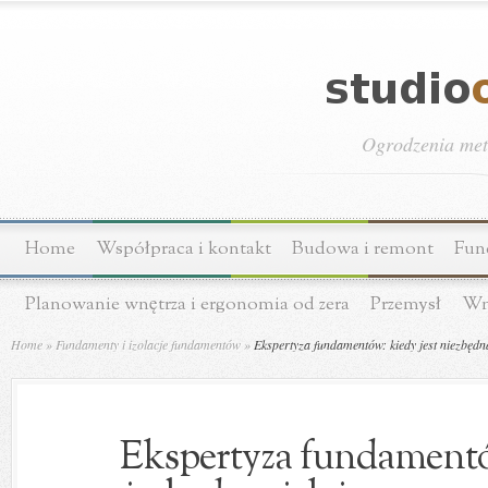
Ogrodzenia meta
Home
Współpraca i kontakt
Budowa i remont
Fun
Planowanie wnętrza i ergonomia od zera
Przemysł
Wn
Home
»
Fundamenty i izolacje fundamentów
»
Ekspertyza fundamentów: kiedy jest niezbędn
Ekspertyza fundamentów