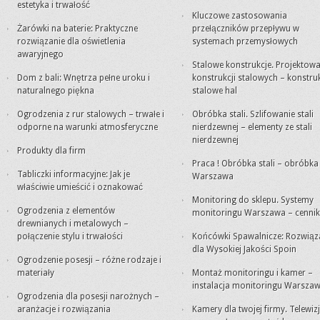
estetyka i trwałość
Kluczowe zastosowania
Żarówki na baterie: Praktyczne
przełączników przepływu w
rozwiązanie dla oświetlenia
systemach przemysłowych
awaryjnego
Stalowe konstrukcje. Projektowa
Dom z bali: Wnętrza pełne uroku i
konstrukcji stalowych – konstru
naturalnego piękna
stalowe hal
Ogrodzenia z rur stalowych – trwałe i
Obróbka stali. Szlifowanie stali
odporne na warunki atmosferyczne
nierdzewnej – elementy ze stali
nierdzewnej
Produkty dla firm
Praca ! Obróbka stali – obróbk
Tabliczki informacyjne: Jak je
Warszawa
właściwie umieścić i oznakować
Monitoring do sklepu. Systemy
Ogrodzenia z elementów
monitoringu Warszawa – cennik
drewnianych i metalowych –
połączenie stylu i trwałości
Końcówki Spawalnicze: Rozwiąz
dla Wysokiej Jakości Spoin
Ogrodzenie posesji – różne rodzaje i
materiały
Montaż monitoringu i kamer –
instalacja monitoringu Warsza
Ogrodzenia dla posesji narożnych –
aranżacje i rozwiązania
Kamery dla twojej firmy. Telewiz