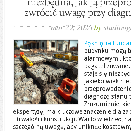
niezbędna, jak ją przepr
zwrócić uwagę przy diagn
mar 29, 2026
by
studioog
Pęknięcia fund
budynku mogą b
alarmowymi, któ
bagatelizowane
staje się niezbę
jakiekolwiek nie
przeprowadzenie
diagnozę stanu 
Zrozumienie, kied
ekspertyzę, ma kluczowe znaczenie dla z
i trwałości konstrukcji. Warto wiedzieć, n
szczególną uwagę, aby uniknąć kosztown