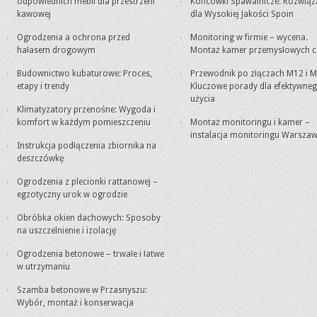
odpowiednich mebli dla przestrzeni
Końcówki Spawalnicze: Rozwiąz
kawowej
dla Wysokiej Jakości Spoin
Ogrodzenia a ochrona przed
Monitoring w firmie – wycena.
hałasem drogowym
Montaż kamer przemysłowych c
Budownictwo kubaturowe: Proces,
Przewodnik po złączach M12 i M
etapy i trendy
Kluczowe porady dla efektywne
użycia
Klimatyzatory przenośne: Wygoda i
komfort w każdym pomieszczeniu
Montaż monitoringu i kamer –
instalacja monitoringu Warsza
Instrukcja podłączenia zbiornika na
deszczówkę
Ogrodzenia z plecionki rattanowej –
egzotyczny urok w ogrodzie
Obróbka okien dachowych: Sposoby
na uszczelnienie i izolację
Ogrodzenia betonowe – trwałe i łatwe
w utrzymaniu
Szamba betonowe w Przasnyszu:
Wybór, montaż i konserwacja