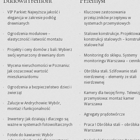
Budowa i remont
Przemysł
VIP Parkiet: Najwyższa jakość i
Kluczowe zastosowania
elegancja w zakresie podłóg
przełączników przepływu w
drewnianych
systemach przemysłowych
Ogrodzenia modułowe –
Stalowe konstrukcje. Projektowa
elastyczność i łatwość montażu
konstrukcji stalowych – konstru
stalowe hal
Projekty i ceny domów z bali: Wybierz
swój wymarzony drewniany dom
Monitoring do sklepu. Systemy
monitoringu Warszawa – cennik
Wycena nieruchomości w Poznaniu:
Jak oszacować wartość
Obróbka stali. Szlifowanie stali
mieszkania/domu
nierdzewnej – elementy ze stali
nierdzewnej
Ogrodzenia a bezpieczeństwo dzieci i
zwierząt
Kamery dla twojej firmy. Telewiz
przemysłowa: montaż kamer
Żaluzje w Andrychowie: Wybór,
Warszawa
montaż i funkcjonalność
Agregaty prądotwórcze
Inwertery: Jak działają i dlaczego są
ważne w systemach fotowoltaicznych
Praca ! Obróbka stali – obróbk
Warszawa
Fotele do kawiarnii: Wybór