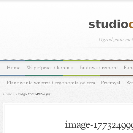
Ogrodzenia meta
Home
Współpraca i kontakt
Budowa i remont
Fun
Planowanie wnętrza i ergonomia od zera
Przemysł
Wn
Home
»
»
image-1773249998.jpg
image-177324999