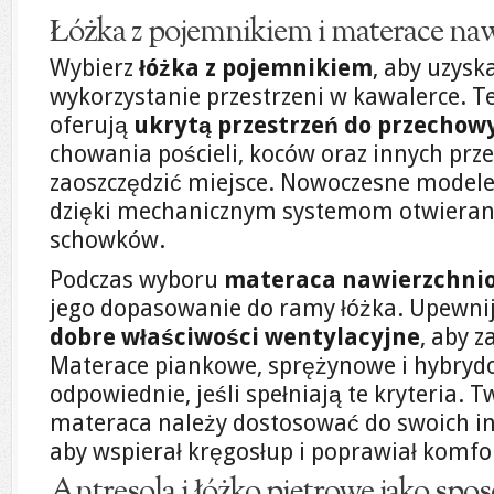
Łóżka z pojemnikiem i materace na
Wybierz
łóżka z pojemnikiem
, aby uzys
wykorzystanie przestrzeni w kawalerce. T
oferują
ukrytą przestrzeń do przecho
chowania pościeli, koców oraz innych prz
zaoszczędzić miejsce. Nowoczesne modele
dzięki mechanicznym systemom otwierania
schowków.
Podczas wyboru
materaca nawierzchni
jego dopasowanie do ramy łóżka. Upewnij
dobre właściwości wentylacyjne
, aby 
Materace piankowe, sprężynowe i hybry
odpowiednie, jeśli spełniają te kryteria. 
materaca należy dostosować do swoich in
aby wspierał kręgosłup i poprawiał komfo
Antresola i łóżko piętrowe jako spo