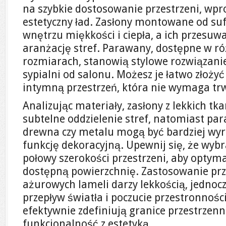
na szybkie dostosowanie przestrzeni, wp
estetyczny ład. Zasłony montowane od suf
wnętrzu miękkości i ciepła, a ich przesuw
aranżację stref. Parawany, dostępne w ró
rozmiarach, stanowią stylowe rozwiązanie
sypialni od salonu. Możesz je łatwo złożyć
intymną przestrzeń, która nie wymaga tr
Analizując materiały, zasłony z lekkich tk
subtelne oddzielenie stref, natomiast p
drewna czy metalu mogą być bardziej wyra
funkcję dekoracyjną. Upewnij się, że wyb
połowy szerokości przestrzeni, aby optym
dostępną powierzchnię. Zastosowanie pr
ażurowych lameli darzy lekkością, jednoc
przepływ światła i poczucie przestronnośc
efektywnie zdefiniują granice przestrzenn
funkcjonalność z estetyką.