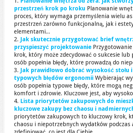
Planowanie wnętrza od zera: jak stworzy
przestrzeń krok po kroku
Planowanie wnętr
proces, który wymaga przemyślenia wielu a
przestrzeń zarówno funkcjonalną, jak i este
elementami...
Jak skutecznie przygotować brief wnętrz
przyspieszyć projektowanie
Przygotowanie 
krok, który może zdecydować o sukcesie lub 
osób popełnia błędy, które prowadzą do niep
Jak prawidłowo dobrać wysokość stołu i 
typowych błędów ergonomii
Wybierając wys
osób popełnia typowe błędy, które mogą ne
komfort i zdrowie. Kluczowe jest, aby wysokoś
Lista priorytetów zakupowych do mieszk
kluczowe zakupy bez chaosu i nadmiernyc
priorytetów zakupowych to kluczowy krok, k
chaosu i niepotrzebnych wydatków podczas a
zdefiniować, co jest dla Ciebie...