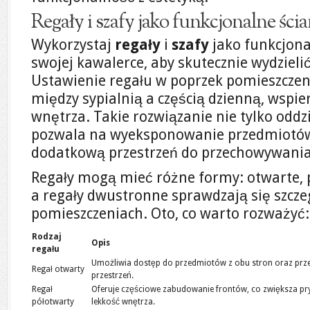
Regały i szafy jako funkcjonalne ści
Wykorzystaj
regały
i
szafy
jako funkcjona
swojej kawalerce, aby skutecznie wydzielić
Ustawienie regału w poprzek pomieszczeni
między sypialnią a częścią dzienną, wspie
wnętrza. Takie rozwiązanie nie tylko oddzi
pozwala na wyeksponowanie przedmiotów
dodatkową przestrzeń do przechowywania
Regały mogą mieć różne formy: otwarte, 
a regały dwustronne sprawdzają się szcze
pomieszczeniach. Oto, co warto rozważyć:
Rodzaj
Opis
regału
Umożliwia dostęp do przedmiotów z obu stron oraz prze
Regał otwarty
przestrzeń.
Regał
Oferuje częściowe zabudowanie frontów, co zwiększa pr
półotwarty
lekkość wnętrza.