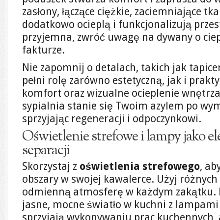
zasłony, łączące ciężkie, zaciemniające tk
dodatkowo ocieplą i funkcjonalizują przes
przyjemna, zwróć uwagę na dywany o ciepł
fakturze.
Nie zapomnij o detalach, takich jak tapic
pełni rolę zarówno estetyczną, jak i prakt
komfort oraz wizualne ocieplenie wnętrz
sypialnia stanie się Twoim azylem po wy
sprzyjając regeneracji i odpoczynkowi.
Oświetlenie strefowe i lampy jako e
separacji
Skorzystaj z
oświetlenia strefowego
, ab
obszary w swojej kawalerce. Użyj różnych
odmienną atmosferę w każdym zakątku. N
jasne, mocne światło w kuchni z lampami 
sprzyjają wykonywaniu prac kuchennych, a