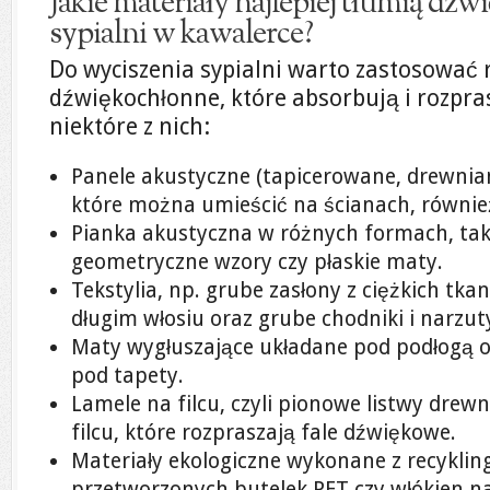
Jakie materiały najlepiej tłumią dźw
sypialni w kawalerce?
Do wyciszenia sypialni warto zastosować
dźwiękochłonne, które absorbują i rozpra
niektóre z nich:
Panele akustyczne (tapicerowane, drewnian
które można umieścić na ścianach, również
Pianka akustyczna w różnych formach, takic
geometryczne wzory czy płaskie maty.
Tekstylia, np. grube zasłony z ciężkich tka
długim włosiu oraz grube chodniki i narzut
Maty wygłuszające układane pod podłogą o
pod tapety.
Lamele na filcu, czyli pionowe listwy dre
filcu, które rozpraszają fale dźwiękowe.
Materiały ekologiczne wykonane z recykling
przetworzonych butelek PET czy włókien n