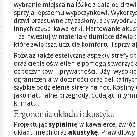
wybranie miejsca na łóżko z dala od drzwi
sprzyja lepszemu wypoczynkowi. Wykorzy
drzwi przesuwne czy zasłony, aby wyodręb
innych części kawalerki. Hartowanie akust
– zainwestuj w materiały tłumiące dźwięk 
które zwiększą uczucie komfortu i sprzyja
Rozważ także estetyczne aspekty strefy s
oraz ciepłe oświetlenie pomogą stworzyć 
odpoczynkowi i prywatności. Użyj wysokic
ograniczenia widoczności oraz delikatnyc
szybkie oddzielenie strefy na noc. Roślin
jako naturalne przegrody, dodając intymn
klimatu.
Ergonomia układu i akustyka
Projektując
sypialnię
w kawalerce, zwró
układu mebli oraz
akustykę
. Prawidłowy 