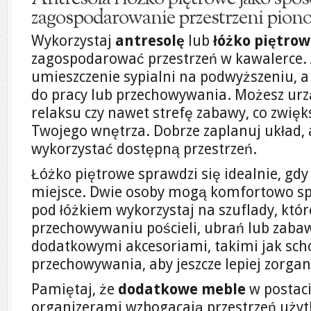
zagospodarowanie przestrzeni pion
Wykorzystaj
antresolę
lub
łóżko piętro
zagospodarować przestrzeń w kawalerce.
umieszczenie sypialni na podwyższeniu, a
do pracy lub przechowywania. Możesz urzą
relaksu czy nawet strefę zabawy, co zwię
Twojego wnętrza. Dobrze zaplanuj układ
wykorzystać dostępną przestrzeń.
Łóżko piętrowe sprawdzi się idealnie, gdy
miejsce. Dwie osoby mogą komfortowo spa
pod łóżkiem wykorzystaj na szuflady, kt
przechowywaniu pościeli, ubrań lub zaba
dodatkowymi akcesoriami, takimi jak sch
przechowywania, aby jeszcze lepiej zorga
Pamiętaj, że
dodatkowe meble
w postaci
organizerami wzbogacają przestrzeń użyt