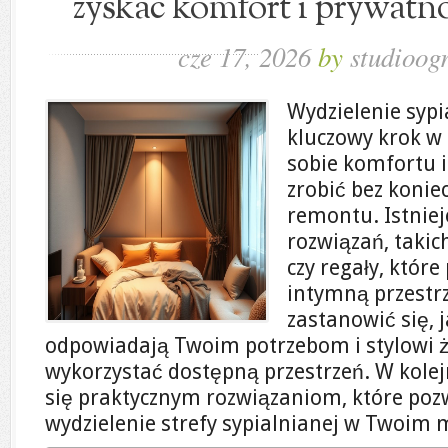
zyskać komfort i prywatn
cze 17, 2026
by
studioog
Wydzielenie sypi
kluczowy krok w
sobie komfortu 
zrobić bez koni
remontu. Istniej
rozwiązań, takic
czy regały, któr
intymną przestr
zastanowić się, j
odpowiadają Twoim potrzebom i stylowi 
wykorzystać dostępną przestrzeń. W kolej
się praktycznym rozwiązaniom, które poz
wydzielenie strefy sypialnianej w Twoim 