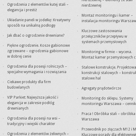
nierdzewnej – elementy ze stali
Ogrodzenia z elementów kutej stali –
nierdzewnej
elegancja i prestiż
Montaż monitoringu i kamer –
Układanie paneli w jodełkę: Kreatywny
instalacja monitoringu Warsza
sposób na unikalną podłogę
Kluczowe zastosowania
Jak dbać o ogrodzenie drewniane?
przełączników przepływu w
systemach przemysłowych
Piękne ogrodzenie. Kosze gabionowe
zgrzewane – ogrodzenia gabionowe
Monitoring w firmie – wycena.
w dobrej cenie
Montaż kamer przemysłowych c
Ogrodzenia dla posesji rolniczych –
Stalowe konstrukcje. Projektowa
specjalne wymagania i rozwiązania
konstrukcji stalowych – konstru
stalowe hal
Ciekawe produkty dla firm
budowlanych
Agregaty prądotwórcze
VIP Parkiet: Najwyższa jakość i
Monitoring do sklepu. Systemy
elegancja w zakresie podłóg
monitoringu Warszawa – cennik
drewnianych
Praca ! Obróbka stali – obróbk
Ogrodzenia dla posesji na wsi –
Warszawa
tradycyjny i wiejski charakter
Przewodnik po złączach M12 i M
Ogrodzenia z elementów żeliwnych –
Kluczowe porady dla efektywne