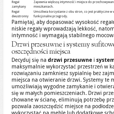
Regał
Zapewnia większą intymność i miejsce do przechowywani
zamykany
mieszkaniach.
Regał
Umożliwia korzystanie z obu stron, co jest praktyczne w
dwustronny
funkcjonalne przegrody.
Pamiętaj, aby dopasować wysokość regału
niskie regały wprowadzają lekkość, natom
intymność i wymagają stabilnego mocowa
Drzwi przesuwne i systemy sufitowe
oszczędności miejsca
Decyduj się na
drzwi przesuwne
i
system
maksymalnie wykorzystać przestrzeń w ka
rozwiązaniu zamkniesz sypialnię bez za
miejsca na otwieranie drzwi. Systemy te
umożliwiają wygodne zamykanie i otwiera
się w małych pomieszczeniach. Drzwi pr
chowane w ścianę, eliminują potrzebę prz
pozwala zaoszczędzić miejsce na podłodze
wykorzystać na meble lub dodatkowe sch