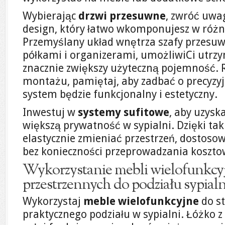
Wybierając
drzwi przesuwne
, zwróć uwa
design, który łatwo wkomponujesz w różn
Przemyślany układ wnętrza szafy przesuw
półkami i organizerami, umożliwiCi utrz
znacznie zwiększy użyteczną pojemność. 
montażu, pamiętaj, aby zadbać o precyzy
system będzie funkcjonalny i estetyczny.
Inwestuj w
systemy sufitowe
, aby uzyska
większą prywatność w sypialni. Dzięki t
elastycznie zmieniać przestrzeń, dostosow
bez konieczności przeprowadzania koszt
Wykorzystanie mebli wielofunkcyj
przestrzennych do podziału sypialn
Wykorzystaj
meble wielofunkcyjne
do s
praktycznego podziału w sypialni. Łóżko z