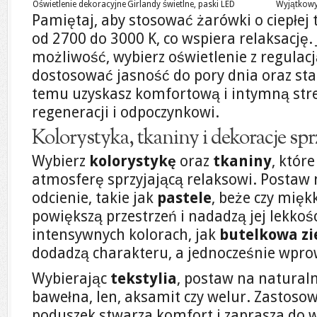
Oświetlenie dekoracyjne
Girlandy świetlne, paski LED
Wyjątkowy 
Pamiętaj, aby stosować żarówki o ciepłe
od 2700 do 3000 K, co wspiera relaksację. 
możliwość, wybierz oświetlenie z regulacj
dostosować jasność do pory dnia oraz st
temu uzyskasz komfortową i intymną stref
regeneracji i odpoczynkowi.
Kolorystyka, tkaniny i dekoracje spr
Wybierz
kolorystykę
oraz
tkaniny
, któr
atmosferę sprzyjającą relaksowi. Postaw
odcienie, takie jak
pastele
, beże czy miękk
powiększą przestrzeń i nadadzą jej lekkoś
intensywnych kolorach, jak
butelkowa zi
dodadzą charakteru, a jednocześnie wpro
Wybierając
tekstylia
, postaw na naturaln
bawełna, len, aksamit czy welur. Zastoso
poduszek stwarza komfort i zaprasza do