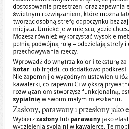
dostosowanie przestrzeni oraz zapewnia 
świetnym rozwiązaniem, które można łatw
tworząc osobną strefę odpoczynku bez z
miejsca. Umieść je w miejscu, gdzie chce
Możesz również wykorzystać wysokie meble
pełnią podwójną rolę – oddzielają strefy i
przechowywania rzeczy.
Wprowadź do wnętrza kolor i teksturę z
kotar
lub frędzli, co dodatkowo podkreśli
Nie zapomnij o wygodnym ustawieniu łóż
kawalerki, co zapewni Ci większą prywatn
rozwiązaniom stworzysz funkcjonalną, es
sypialnię
w swoim małym mieszkaniu.
Zasłony, parawany i przesłony jako 
Wybierz
zasłony
lub
parawany
jako elas
wydzielenia sypialni w kawalerce. Te mob