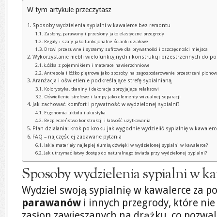
W tym artykule przeczytasz
Sposoby wydzielenia sypialni w kawalerce bez remontu
Zasłony, parawany i przesłony jako elastyczne przegrody
Regały i szafy jako funkcjonalne ścianki działowe
Drzwi przesuwne i systemy sufitowe dla prywatności i oszczędności miejsca
Wykorzystanie mebli wielofunkcyjnych i konstrukcji przestrzennych do pod
Łóżka z pojemnikiem i materace nawierzchniowe
Antresola i łóżko piętrowe jako sposoby na zagospodarowanie przestrzeni pionow
Aranżacja i oświetlenie podkreślające strefę sypialnianą
Kolorystyka, tkaniny i dekoracje sprzyjające relaksowi
Oświetlenie strefowe i lampy jako elementy wizualnej separacji
Jak zachować komfort i prywatność w wydzielonej sypialni?
Ergonomia układu i akustyka
Bezpieczeństwo konstrukcji i łatwość użytkowania
Plan działania: krok po kroku jak wygodnie wydzielić sypialnię w kawaler
FAQ – najczęściej zadawane pytania
Jakie materiały najlepiej tłumią dźwięki w wydzielonej sypialni w kawalerce?
Jak utrzymać łatwy dostęp do naturalnego światła przy wydzielonej sypialni?
Sposoby wydzielenia sypialni w k
Wydziel swoją sypialnię w kawalerce za 
parawanów
i innych przegrody, które n
zasłon zawieszanych na drążku, co pozwal