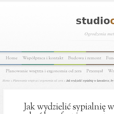
Ogrodzenia meta
Home
Współpraca i kontakt
Budowa i remont
Fun
Planowanie wnętrza i ergonomia od zera
Przemysł
Wn
Home
»
Planowanie wnętrza i ergonomia od zera
»
Jak wydzielić sypialnię w kawalerce, b
Jak wydzielić sypialnię 