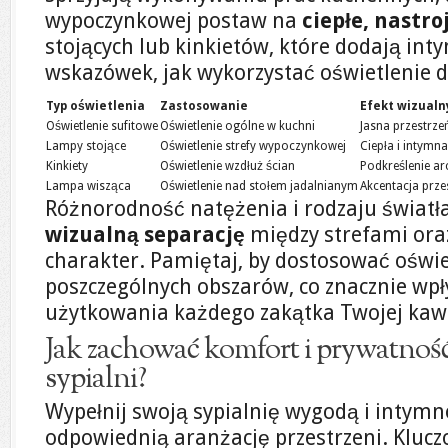
wypoczynkowej postaw na
ciepłe, nastro
stojących lub kinkietów, które dodają inty
wskazówek, jak wykorzystać oświetlenie d
Typ oświetlenia
Zastosowanie
Efekt wizualn
Oświetlenie sufitowe
Oświetlenie ogólne w kuchni
Jasna przestrze
Lampy stojące
Oświetlenie strefy wypoczynkowej
Ciepła i intymn
Kinkiety
Oświetlenie wzdłuż ścian
Podkreślenie ar
Lampa wisząca
Oświetlenie nad stołem jadalnianym
Akcentacja przes
Różnorodność natężenia i rodzaju świat
wizualną separację
między strefami oraz
charakter. Pamiętaj, by dostosować oświe
poszczególnych obszarów, co znacznie wp
użytkowania każdego zakątka Twojej kawa
Jak zachować komfort i prywatnoś
sypialni?
Wypełnij swoją sypialnię wygodą i intymn
odpowiednią aranżację przestrzeni. Kluc