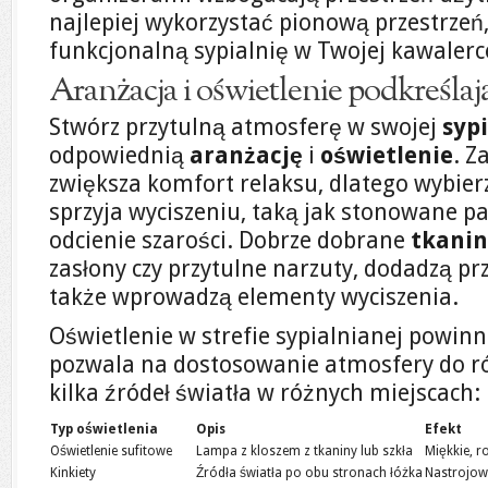
najlepiej wykorzystać pionową przestrzeń
funkcjonalną sypialnię w Twojej kawalerc
Aranżacja i oświetlenie podkreślają
Stwórz przytulną atmosferę w swojej
sypi
odpowiednią
aranżację
i
oświetlenie
. Z
zwiększa komfort relaksu, dlatego wybierz
sprzyja wyciszeniu, taką jak stonowane pa
odcienie szarości. Dobrze dobrane
tkani
zasłony czy przytulne narzuty, dodadzą prz
także wprowadzą elementy wyciszenia.
Oświetlenie w strefie sypialnianej powin
pozwala na dostosowanie atmosfery do r
kilka źródeł światła w różnych miejscach:
Typ oświetlenia
Opis
Efekt
Oświetlenie sufitowe
Lampa z kloszem z tkaniny lub szkła
Miękkie, r
Kinkiety
Źródła światła po obu stronach łóżka
Nastrojow