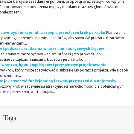
zawsze kieruj się zasadami ergonomii, proporcji oraz estetyki, co wpłynie
ć o odpowiednie połączenia między meblami oraz uwzględnić własne
omieszczeniu.
stworzyć funkcjonalną i spójną przestrzeń krok po kroku
Planowanie
óry wymaga przemyślenia wielu aspektów, aby stworzyć przestrzeń zarówno
ymi elementami...
et podczas urządzania wnętrz i unikać typowych błędów
ania wnętrz może być wyzwaniem, które często prowadzi do
znie zarządzać finansami, kluczowe jest nie tylko...
 wnętrza, by uniknąć błędów i przyspieszyć projektowanie
owy krok, który może zdecydować o sukcesie lub porażce projektu. Wiele osób
porozumień...
 jak stworzyć funkcjonalną i trwałą przestrzeń dla najemców
czowy krok w zapewnieniu atrakcyjności nieruchomości dla potencjalnych
rwałą przestrzeń, warto skupić...
Tags