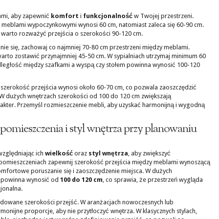
ami, aby zapewnić
komfort
i
funkcjonalność
w Twojej przestrzeni.
 meblami wypoczynkowymi wynosi 60 cm, natomiast zaleca się 60-90 cm.
 warto rozważyć przejścia o szerokości 90-120 cm.
e się, zachowaj co najmniej 70-80 cm przestrzeni między meblami.
arto zostawić przynajmniej 45-50 cm. W sypialniach utrzymaj minimum 60
dległość między szafkami a wyspą czy stołem powinna wynosić 100-120
szerokość przejścia wynosi około 60-70 cm, co pozwala zaoszczędzić
 W dużych wnętrzach szerokości od 100 do 120 cm zwiększają
rakter. Przemyśl rozmieszczenie mebli, aby uzyskać harmonijną i wygodną
pomieszczenia i styl wnętrza przy planowaniu
względniając ich
wielkość
oraz
styl wnętrza
, aby zwiększyć
h pomieszczeniach zapewnij szerokość przejścia między meblami wynoszącą
omfortowe poruszanie się i zaoszczędzenie miejsca. W dużych
powinna wynosić od
100 do 120 cm
, co sprawia, że przestrzeń wygląda
cjonalna.
ndowane szerokości przejść. W aranżacjach nowoczesnych lub
onijne proporcje, aby nie przytłoczyć wnętrza. W klasycznych stylach,