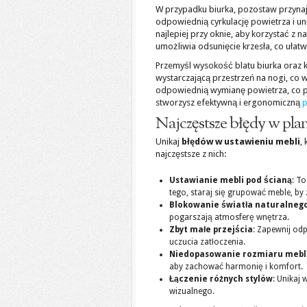
W przypadku biurka, pozostaw przynaj
odpowiednią cyrkulację powietrza i u
najlepiej przy oknie, aby korzystać z 
umożliwia odsunięcie krzesła, co ułat
Przemyśl wysokość blatu biurka oraz 
wystarczającą przestrzeń na nogi, co
odpowiednią wymianę powietrza, co p
stworzysz efektywną i ergonomiczną
p
Najczęstsze błędy w pl
Unikaj
błędów w ustawieniu mebli
,
najczęstsze z nich:
Ustawianie mebli pod ścianą
: T
tego, staraj się grupować meble, by
Blokowanie światła naturalneg
pogarszają atmosferę wnętrza.
Zbyt małe przejścia
: Zapewnij od
uczucia zatłoczenia.
Niedopasowanie rozmiaru mebl
aby zachować harmonię i komfort.
Łączenie różnych stylów
: Unikaj
wizualnego.