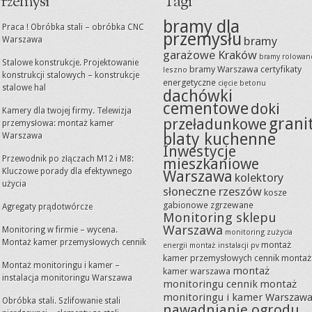
rzemysł
Tagi
bramy dla
Praca ! Obróbka stali – obróbka CNC
przemysłu
bramy
Warszawa
garażowe Kraków
bramy rolowan
Stalowe konstrukcje. Projektowanie
bramy Warszawa
certyfikaty
leszno
konstrukcji stalowych – konstrukcje
energetyczne
cięcie betonu
stalowe hal
dachówki
cementowe
doki
Kamery dla twojej firmy. Telewizja
grani
przeładunkowe
przemysłowa: montaż kamer
blaty kuchenne
Warszawa
Inwestycje
Przewodnik po złączach M12 i M8:
mieszkaniowe
Kluczowe porady dla efektywnego
Warszawa
kolektory
użycia
słoneczne rzeszów
kosze
gabionowe zgrzewane
Agregaty prądotwórcze
Monitoring sklepu
Warszawa
Monitoring w firmie – wycena.
monitoring zużycia
Montaż kamer przemysłowych cennik
montaż
energii
montaż instalacji pv
kamer przemysłowych cennik
montaż
Montaż monitoringu i kamer –
montaż
kamer warszawa
instalacja monitoringu Warszawa
monitoringu cennik
montaż
monitoringu i kamer Warszaw
Obróbka stali. Szlifowanie stali
nawadnianie ogrodu