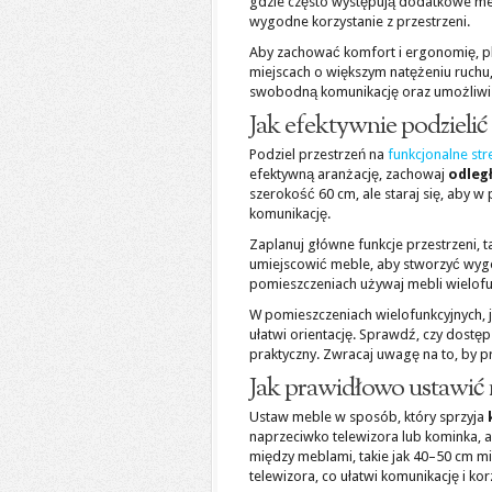
gdzie często występują dodatkowe meb
wygodne korzystanie z przestrzeni.
Aby zachować komfort i ergonomię, p
miejscach o większym natężeniu ruchu,
swobodną komunikację oraz umożliwis
Jak efektywnie podzielić 
Podziel przestrzeń na
funkcjonalne str
efektywną aranżację, zachowaj
odleg
szerokość 60 cm, ale staraj się, aby w
komunikację.
Zaplanuj główne funkcje przestrzeni, t
umiejscowić meble, aby stworzyć wygo
pomieszczeniach używaj mebli wielof
W pomieszczeniach wielofunkcyjnych, j
ułatwi orientację. Sprawdź, czy dostęp
praktyczny. Zwracaj uwagę na to, by prz
Jak prawidłowo ustawić 
Ustaw meble w sposób, który sprzyja
naprzeciwko telewizora lub kominka, 
między meblami, takie jak 40–50 cm m
telewizora, co ułatwi komunikację i kor