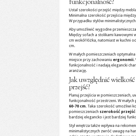
funkcjonalność?
Ustal szerokości przejść między mebl
Minimalna szerokość przejścia między
W przypadku stylów minimalistycznych
Aby umożliwić wygodne przemieszczani
Między sofach a stolikami kawowymi w
cm wokół łóżka, natomiast w kuchni o
cm.
W małych pomieszczeniach optymalna 
miejsce przy zachowaniu
ergonomii
.
funkcjonalność i nadają elegancki cha
aranżację.
Jak uwzględnić wielkość 
przejść?
Planuj przejścia w pomieszczeniach, u
funkcjonalność przestrzeni. W małyc
60-70 cm
. Taka szerokość umożliwi k
pomieszczeniach
szerokość przejść
bardziej elegancko i jest bardziej funk
Styl wnętrza także wpływa na rekome
minimalistycznych zwróć uwagę na harm