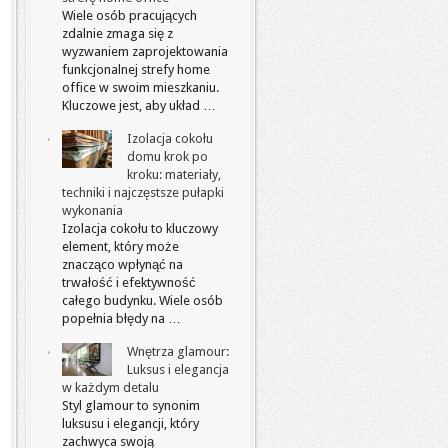
Wiele osób pracujących
zdalnie zmaga się z
wyzwaniem zaprojektowania
funkcjonalnej strefy home
office w swoim mieszkaniu.
Kluczowe jest, aby układ …
Izolacja cokołu
domu krok po
kroku: materiały,
techniki i najczęstsze pułapki
wykonania
Izolacja cokołu to kluczowy
element, który może
znacząco wpłynąć na
trwałość i efektywność
całego budynku. Wiele osób
popełnia błędy na …
Wnętrza glamour:
Luksus i elegancja
w każdym detalu
Styl glamour to synonim
luksusu i elegancji, który
zachwyca swoją