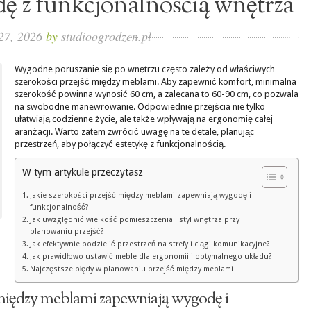
ę z funkcjonalnością wnętrza
27, 2026
by
studioogrodzen.pl
Wygodne poruszanie się po wnętrzu często zależy od właściwych
szerokości przejść między meblami. Aby zapewnić komfort, minimalna
szerokość powinna wynosić 60 cm, a zalecana to 60-90 cm, co pozwala
na swobodne manewrowanie. Odpowiednie przejścia nie tylko
ułatwiają codzienne życie, ale także wpływają na ergonomię całej
aranżacji. Warto zatem zwrócić uwagę na te detale, planując
przestrzeń, aby połączyć estetykę z funkcjonalnością.
W tym artykule przeczytasz
Jakie szerokości przejść między meblami zapewniają wygodę i
funkcjonalność?
Jak uwzględnić wielkość pomieszczenia i styl wnętrza przy
planowaniu przejść?
Jak efektywnie podzielić przestrzeń na strefy i ciągi komunikacyjne?
Jak prawidłowo ustawić meble dla ergonomii i optymalnego układu?
Najczęstsze błędy w planowaniu przejść między meblami
ć między meblami zapewniają wygodę i