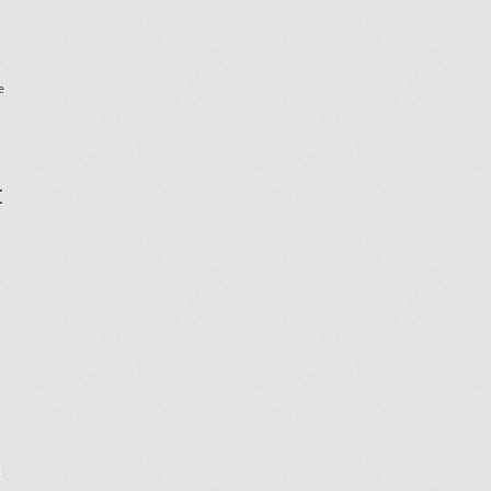
e
t
a