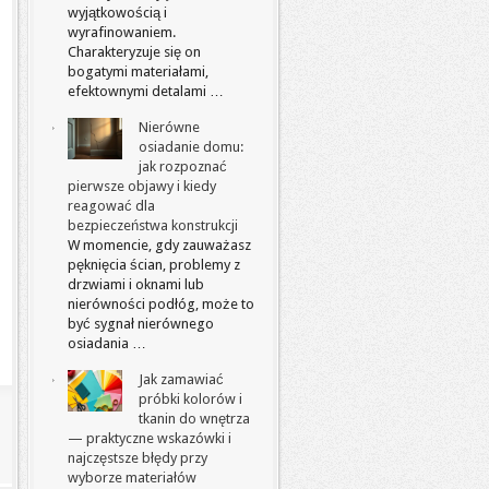
wyjątkowością i
wyrafinowaniem.
Charakteryzuje się on
bogatymi materiałami,
efektownymi detalami …
Nierówne
osiadanie domu:
jak rozpoznać
pierwsze objawy i kiedy
reagować dla
bezpieczeństwa konstrukcji
W momencie, gdy zauważasz
pęknięcia ścian, problemy z
drzwiami i oknami lub
nierówności podłóg, może to
być sygnał nierównego
osiadania …
Jak zamawiać
próbki kolorów i
tkanin do wnętrza
— praktyczne wskazówki i
najczęstsze błędy przy
wyborze materiałów