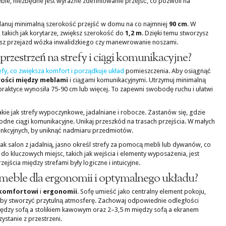
le, niezbędne jest wyraźne zdefiniowanie przejść, co pozwoli na
lanuj minimalną szerokość przejść w domu na co najmniej
90 cm
. W
 takich jak korytarze, zwiększ szerokość do
1,2 m
. Dzięki temu stworzysz
z przejazd wózka inwalidzkiego czy manewrowanie noszami.
przestrzeń na strefy i ciągi komunikacyjne?
efy, co zwiększa komfort i porządkuje układ
pomieszczenia. Aby osiągnąć
łości między meblami
i ciągami komunikacyjnymi. Utrzymuj minimalną
 praktyce wynosiła 75-90 cm lub więcej. To zapewni swobodę ruchu i ułatwi
akie jak strefy wypoczynkowe, jadalniane i robocze. Zastanów się, gdzie
dne ciągi komunikacyjne. Unikaj przeszkód na trasach przejścia. W małych
unkcyjnych, by uniknąć nadmiaru przedmiotów.
ak salon z jadalnią, jasno określ strefy za pomocą mebli lub dywanów, co
 do kluczowych miejsc, takich jak wejścia i elementy wyposażenia, jest
ejścia między strefami były logiczne i intuicyjne.
meble dla ergonomii i optymalnego układu?
komfortowi
i
ergonomii
. Sofę umieść jako centralny element pokoju,
aby stworzyć przytulną atmosferę. Zachowaj odpowiednie odległości
iędzy sofą a stolikiem kawowym oraz 2–3,5 m między sofą a ekranem
zystanie z przestrzeni.