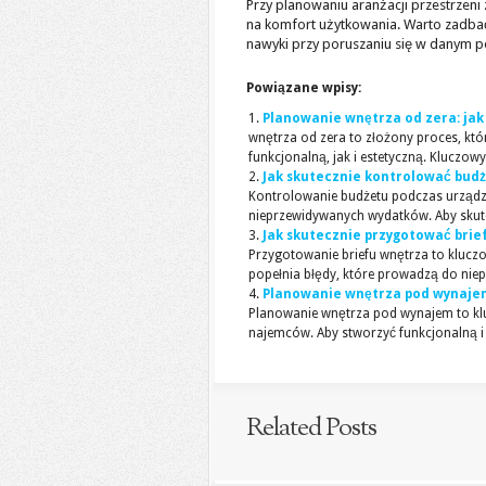
Przy planowaniu aranżacji przestrzeni 
na komfort użytkowania. Warto zadba
nawyki przy poruszaniu się w danym p
Powiązane wpisy:
Planowanie wnętrza od zera: jak 
wnętrza od zera to złożony proces, kt
funkcjonalną, jak i estetyczną. Kluczow
Jak skutecznie kontrolować budż
Kontrolowanie budżetu podczas urządz
nieprzewidywanych wydatków. Aby skutec
Jak skutecznie przygotować brief
Przygotowanie briefu wnętrza to klucz
popełnia błędy, które prowadzą do nie
Planowanie wnętrza pod wynajem:
Planowanie wnętrza pod wynajem to klu
najemców. Aby stworzyć funkcjonalną i t
Related Posts