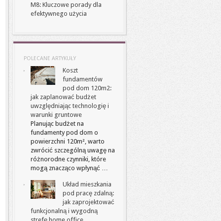
M8: Kluczowe porady dla
efektywnego użycia
POLECANE ARTYKUŁY
Koszt
fundamentów
pod dom 120m2:
jak zaplanować budżet
uwzględniając technologię i
warunki gruntowe
Planując budżet na
fundamenty pod dom o
powierzchni 120m², warto
zwrócić szczególną uwagę na
różnorodne czynniki, które
mogą znacząco wpłynąć …
Układ mieszkania
pod pracę zdalną:
jak zaprojektować
funkcjonalną i wygodną
strefę home office