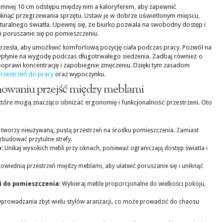
mniej 10 cm odstępu między nim a kaloryferem, aby zapewnić
niknąć przegrzewania sprzętu. Ustaw je w dobrze oświetlonym miejscu,
naturalnego światła. Upewnij się, że biurko pozwala na swobodny dostęp i
wi poruszanie się po pomieszczeniu.
krzesła, aby umożliwić komfortową pozycję ciała podczas pracy. Pozwól na
 wpłynie na wygodę podczas długotrwałego siedzenia. Zadbaj również o
oprawi koncentrację i zapobiegnie zmęczeniu. Dzięki tym zasadom
rzestrzeń do pracy
oraz wypoczynku.
anowaniu przejść między meblami
 które mogą znacząco obniżać ergonomię i funkcjonalność przestrzeni. Oto
o tworzy nieużywaną, pustą przestrzeń na środku pomieszczenia. Zamiast
 zbudować przytulne strefy.
o
: Unikaj wysokich mebli przy oknach, ponieważ ograniczają dostęp światła i
powiednią przestrzeń między meblami, aby ułatwić poruszanie się i uniknąć
i do pomieszczenia
: Wybieraj meble proporcjonalne do wielkości pokoju,
 wprowadzania zbyt wielu stylów aranżacji, co może prowadzić do chaosu