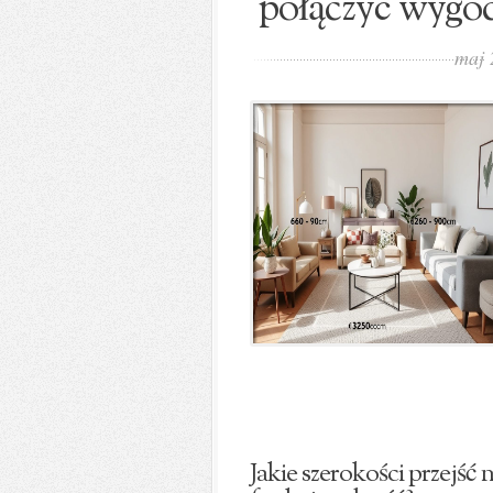
połączyć wygod
maj 
Jakie szerokości przejś