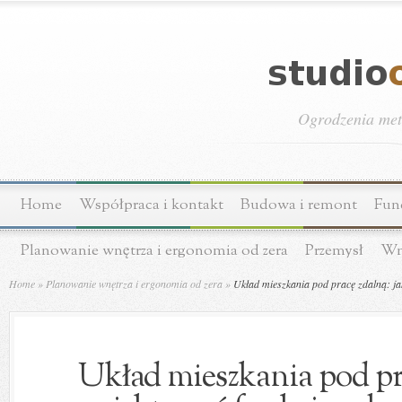
Ogrodzenia meta
Home
Współpraca i kontakt
Budowa i remont
Fun
Planowanie wnętrza i ergonomia od zera
Przemysł
Wn
Home
»
Planowanie wnętrza i ergonomia od zera
»
Układ mieszkania pod pracę zdalną: jak
Układ mieszkania pod pra