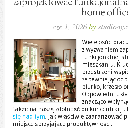
zaprojektować funkcjonalną
home offic
cze 1, 2026
by
studioogr
Wiele osób pracu
z wyzwaniem za
funkcjonalnej s
mieszkaniu. Kluc
przestrzeni wspi
zapewniając odp
biurko, krzesło 
Odpowiedni ukł
znacząco wpłyną
także na naszą zdolność do koncentracji.
się nad tym
, jak właściwie zaaranżować p
miejsce sprzyjające produktywności.