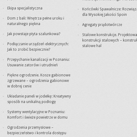
Ekipa specjalistyczna
Końcówki Spawalnicze: Rozwiąz
dla Wysokiej Jakości Spoin
Dom z bali: Wnętrza pełne uroku i
naturalnego piękna
Agregaty prądotwórcze
Jak powstaje płyta szalunkowa?
Stalowe konstrukcje. Projektowa
konstrukcji stalowych – konstru
Podłączanie urządzeń elektrycznych:
stalowe hal
Jak to zrobić bezpiecznie?
Przepychanie kanalizacji w Poznaniu:
Usuwanie zatorów i utrudnień
Piękne ogrodzenie. Kosze gabionowe
zgrzewane – ogrodzenia gabionowe
w dobrej cenie
Układanie paneli w jodełkę: Kreatywny
sposób na unikalną podłogę
Systemy wentylacyjne w Poznaniu:
Komfort i świeże powietrze w domu
Ogrodzenia przemysłowe –
bezpieczeństwo i kontrola dostępu