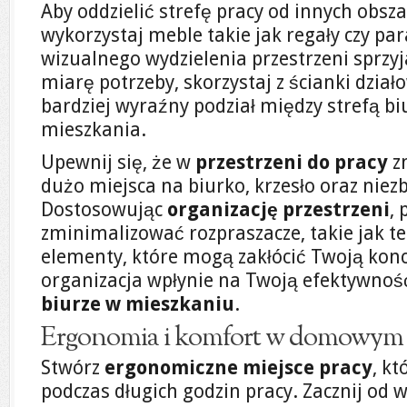
Aby oddzielić strefę pracy od innych obsz
wykorzystaj meble takie jak regały czy p
wizualnego wydzielenia przestrzeni sprzyj
miarę potrzeby, skorzystaj z ścianki dział
bardziej wyraźny podział między strefą bi
mieszkania.
Upewnij się, że w
przestrzeni do pracy
zn
dużo miejsca na biurko, krzesło oraz niez
Dostosowując
organizację przestrzeni
, 
zminimalizować rozpraszacze, takie jak te
elementy, które mogą zakłócić Twoją kon
organizacja wpłynie na Twoją efektywność
biurze w mieszkaniu
.
Ergonomia i komfort w domowym 
Stwórz
ergonomiczne miejsce pracy
, k
podczas długich godzin pracy. Zacznij od