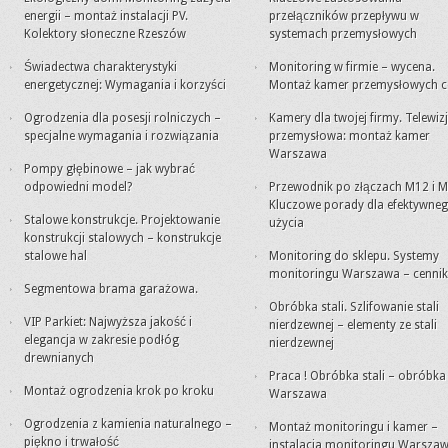
energii – montaż instalacji PV.
przełączników przepływu w
Kolektory słoneczne Rzeszów
systemach przemysłowych
Świadectwa charakterystyki
Monitoring w firmie – wycena.
energetycznej: Wymagania i korzyści
Montaż kamer przemysłowych c
Ogrodzenia dla posesji rolniczych –
Kamery dla twojej firmy. Telewiz
specjalne wymagania i rozwiązania
przemysłowa: montaż kamer
Warszawa
Pompy głębinowe – jak wybrać
odpowiedni model?
Przewodnik po złączach M12 i M
Kluczowe porady dla efektywne
Stalowe konstrukcje. Projektowanie
użycia
konstrukcji stalowych – konstrukcje
stalowe hal
Monitoring do sklepu. Systemy
monitoringu Warszawa – cennik
Segmentowa brama garażowa.
Obróbka stali. Szlifowanie stali
VIP Parkiet: Najwyższa jakość i
nierdzewnej – elementy ze stali
elegancja w zakresie podłóg
nierdzewnej
drewnianych
Praca ! Obróbka stali – obróbk
Montaż ogrodzenia krok po kroku
Warszawa
Ogrodzenia z kamienia naturalnego –
Montaż monitoringu i kamer –
piękno i trwałość
instalacja monitoringu Warsza