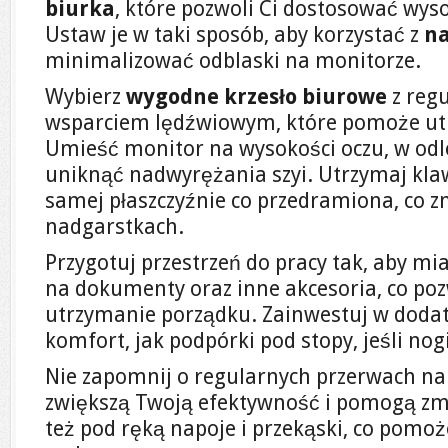
biurka
, które pozwoli Ci dostosować wys
Ustaw je w taki sposób, aby korzystać z
na
minimalizować odblaski na monitorze.
Wybierz
wygodne krzesło biurowe
z regu
wsparciem lędźwiowym, które pomoże ut
Umieść monitor na wysokości oczu, w odle
uniknąć nadwyrężania szyi. Utrzymaj klaw
samej płaszczyźnie co przedramiona, co z
nadgarstkach.
Przygotuj przestrzeń do pracy tak, aby m
na dokumenty oraz inne akcesoria, co poz
utrzymanie porządku. Zainwestuj w dodat
komfort, jak podpórki pod stopy, jeśli nog
Nie zapomnij o regularnych przerwach na 
zwiększą Twoją efektywność i pomogą zmn
też pod ręką napoje i przekąski, co pomo