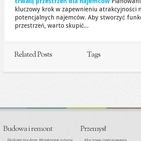
trwałą przestrzeń dla najemców
Planowani
kluczowy krok w zapewnieniu atrakcyjności 
potencjalnych najemców. Aby stworzyć funkc
przestrzeń, warto skupić...
Related Posts
Tags
Budowa i remont
Przemysł
Ekologiczny dom. Monitoring zużycia
Kluczowe zastosowania