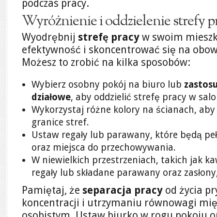
podczas pracy.
Wyróżnienie i oddzielenie strefy 
Wyodrębnij
strefę pracy
w swoim mieszk
efektywność i skoncentrować się na obo
Możesz to zrobić na kilka sposobów:
Wybierz osobny pokój na biuro lub
zastosu
działowe
, aby oddzielić strefę pracy w salo
Wykorzystaj różne kolory na ścianach, aby 
granice stref.
Ustaw regały lub parawany, które będą pełni
oraz miejsca do przechowywania.
W niewielkich przestrzeniach, takich jak ka
regały lub składane parawany oraz zasłony
Pamiętaj, że
separacja pracy
od życia p
koncentracji i utrzymaniu równowagi mię
osobistym. Ustaw biurko w rogu pokoju o