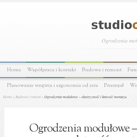
Ogrodzenia meta
Home
Współpraca i kontakt
Budowa i remont
Fun
Planowanie wnętrza i ergonomia od zera
Przemysł
Wn
Home
»
Budowa i remont
»
Ogrodzenia modułowe – elastyczność i łatwość montażu
Ogrodzenia modułowe – e