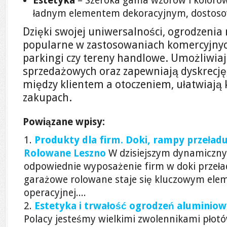
Estetyka
– Szeroka gama wzorów i koloró
ładnym elementem dekoracyjnym, dostoso
Dzięki swojej uniwersalności, ogrodzeni
popularne w zastosowaniach komercyjnych,
parkingi czy tereny handlowe. Umożliwiaj
sprzedażowych oraz zapewniają dyskrecję
między klientem a otoczeniem, ułatwiają 
zakupach.
Powiązane wpisy:
Produkty dla firm. Doki, rampy przeł
Rolowane Leszno
W dzisiejszym dynamicznym
odpowiednie wyposażenie firm w doki przeł
garażowe rolowane staje się kluczowym ele
operacyjnej....
Estetyka i trwałość ogrodzeń aluminio
Polacy jesteśmy wielkimi zwolennikami płot