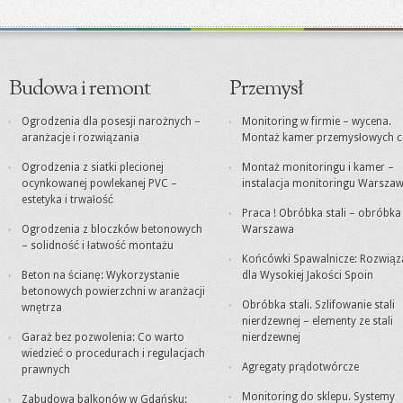
Budowa i remont
Przemysł
Ogrodzenia dla posesji narożnych –
Monitoring w firmie – wycena.
aranżacje i rozwiązania
Montaż kamer przemysłowych c
Ogrodzenia z siatki plecionej
Montaż monitoringu i kamer –
ocynkowanej powlekanej PVC –
instalacja monitoringu Warsza
estetyka i trwałość
Praca ! Obróbka stali – obróbk
Ogrodzenia z bloczków betonowych
Warszawa
– solidność i łatwość montażu
Końcówki Spawalnicze: Rozwiąz
Beton na ścianę: Wykorzystanie
dla Wysokiej Jakości Spoin
betonowych powierzchni w aranżacji
Obróbka stali. Szlifowanie stali
wnętrza
nierdzewnej – elementy ze stali
Garaż bez pozwolenia: Co warto
nierdzewnej
wiedzieć o procedurach i regulacjach
Agregaty prądotwórcze
prawnych
Monitoring do sklepu. Systemy
Zabudowa balkonów w Gdańsku: