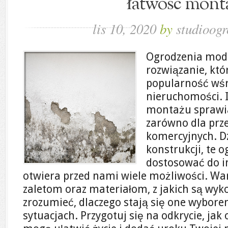
łatwość mont
lis 10, 2020
by
studioogr
Ogrodzenia mod
rozwiązanie, któ
popularność wśró
nieruchomości. I
montażu sprawia
zarówno dla prze
komercyjnych. D
konstrukcji, te
dostosować do i
otwiera przed nami wiele możliwości. Wart
zaletom oraz materiałom, z jakich są wyko
zrozumieć, dlaczego stają się one wybor
sytuacjach. Przygotuj się na odkrycie, j