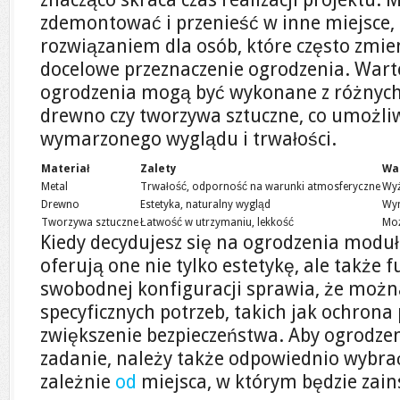
zdemontować i przenieść w inne miejsce, 
rozwiązaniem dla osób, które często zmien
docelowe przeznaczenie ogrodzenia. Wart
ogrodzenia mogą być wykonane z różnych 
drewno czy tworzywa sztuczne, co umożli
wymarzonego wyglądu i trwałości.
Materiał
Zalety
Wa
Metal
Trwałość, odporność na warunki atmosferyczne
Wyż
Drewno
Estetyka, naturalny wygląd
Wym
Tworzywa sztuczne
Łatwość w utrzymaniu, lekkość
Moż
Kiedy decydujesz się na ogrodzenia modu
oferują one nie tylko estetykę, ale także
swobodnej konfiguracji sprawia, że możn
specyficznych potrzeb, takich jak ochrona
zwiększenie bezpieczeństwa. Aby ogrodzen
zadanie, należy także odpowiednio wybrać 
zależnie
od
miejsca, w którym będzie zai