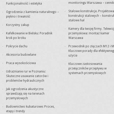
monitoringu Warszawa – cennik
Funkcjonalność i estetyka
Stalowe konstrukcje. Projektowa
Ogrodzenia z kamienia naturalnego –
konstrukcji stalowych – konstru
piękno i trwałość
stalowe hal
Korzystny zakup
Kamery dla twojej firmy. Telewiz
Kafelkowanie w Bielsku: Poradnik
przemysłowa: montaż kamer
krok po kroku
Warszawa
Pokrycie dachu
Przewodnik po złączach M12 i M
Kluczowe porady dla efektywne
Akcesoria budowlane
użycia
Praca wysokościowa
Kluczowe zastosowania
przełączników przepływu w
Udrażnianie rur w Poznaniu:
systemach przemysłowych
Skuteczne usuwanie zatorów i
problemów hydraulicznych
Jak ogrodzenia akustyczne
sprawdzają się na terenach
przemysłowych
Budownictwo kubaturowe: Proces,
etapy i trendy