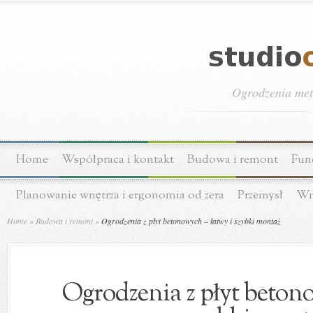
Ogrodzenia meta
Home
Współpraca i kontakt
Budowa i remont
Fun
Planowanie wnętrza i ergonomia od zera
Przemysł
Wn
Home
»
Budowa i remont
»
Ogrodzenia z płyt betonowych – łatwy i szybki montaż
Ogrodzenia z płyt betono