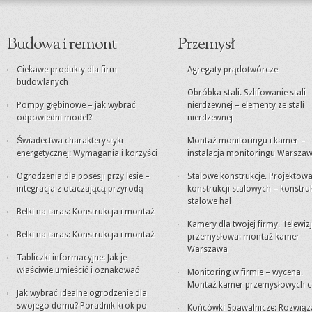
Budowa i remont
Przemysł
Ciekawe produkty dla firm
Agregaty prądotwórcze
budowlanych
Obróbka stali. Szlifowanie stali
Pompy głębinowe – jak wybrać
nierdzewnej – elementy ze stali
odpowiedni model?
nierdzewnej
Świadectwa charakterystyki
Montaż monitoringu i kamer –
energetycznej: Wymagania i korzyści
instalacja monitoringu Warsza
Ogrodzenia dla posesji przy lesie –
Stalowe konstrukcje. Projektowa
integracja z otaczającą przyrodą
konstrukcji stalowych – konstru
stalowe hal
Belki na taras: Konstrukcja i montaż
Kamery dla twojej firmy. Telewiz
Belki na taras: Konstrukcja i montaż
przemysłowa: montaż kamer
Warszawa
Tabliczki informacyjne: Jak je
właściwie umieścić i oznakować
Monitoring w firmie – wycena.
Montaż kamer przemysłowych c
Jak wybrać idealne ogrodzenie dla
swojego domu? Poradnik krok po
Końcówki Spawalnicze: Rozwiąz