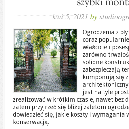
szybki mont
kwi 5, 2021
by
studioogr
Ogrodzenia z pły
coraz popularni
właścicieli poses
zarówno trwałość
solidne konstruk
zabezpieczają te
komponują się z
architektoniczny
jest na tyle pro
zrealizować w krótkim czasie, nawet bez 
zatem przyjrzeć się bliżej zaletom ogrod
dowiedzieć się, jakie koszty i wymagania wi
konserwacją.