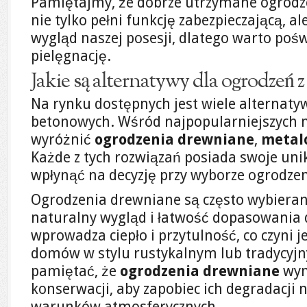
Pamiętajmy, że dobrze utrzymane ogrodze
nie tylko pełni funkcję zabezpieczającą, a
wygląd naszej posesji, dlatego warto pośw
pielęgnację.
Jakie są alternatywy dla ogrodzeń 
Na rynku dostępnych jest wiele alternatyw
betonowych. Wśród najpopularniejszych
wyróżnić
ogrodzenia drewniane
,
metal
Każde z tych rozwiązań posiada swoje uni
wpłynąć na decyzję przy wyborze ogrodzen
Ogrodzenia drewniane są często wybieran
naturalny wygląd i łatwość dopasowania 
wprowadza ciepło i przytulność, co czyni j
domów w stylu rustykalnym lub tradycyjn
pamiętać, że
ogrodzenia drewniane
wym
konserwacji, aby zapobiec ich degradacji 
warunków atmosferycznych.