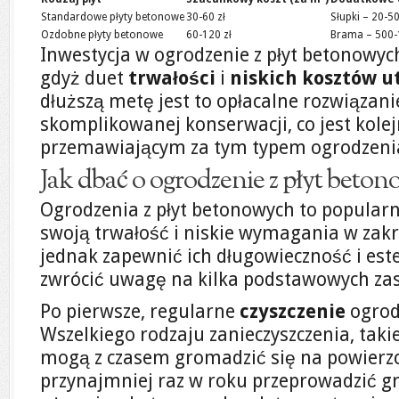
Standardowe płyty betonowe
30-60 zł
Słupki – 20-50
Ozdobne płyty betonowe
60-120 zł
Brama – 500-
Inwestycja w ogrodzenie z płyt betonowyc
gdyż duet
trwałości
i
niskich kosztów 
dłuższą metę jest to opłacalne rozwiązan
skomplikowanej konserwacji, co jest ko
przemawiającym za tym typem ogrodzeni
Jak dbać o ogrodzenie z płyt beto
Ogrodzenia z płyt betonowych to popular
swoją trwałość i niskie wymagania w zakr
jednak zapewnić ich długowieczność i est
zwrócić uwagę na kilka podstawowych zas
Po pierwsze, regularne
czyszczenie
ogrod
Wszelkiego rodzaju zanieczyszczenia, takie 
mogą z czasem gromadzić się na powierzc
przynajmniej raz w roku przeprowadzić g