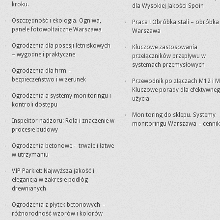
kroku.
dla Wysokiej Jakości Spoin
Oszczędność i ekologia. Ogniwa,
Praca ! Obróbka stali – obróbk
panele fotowoltaiczne Warszawa
Warszawa
Ogrodzenia dla posesji letniskowych
Kluczowe zastosowania
– wygodne i praktyczne
przełączników przepływu w
systemach przemysłowych
Ogrodzenia dla firm –
bezpieczeństwo i wizerunek
Przewodnik po złączach M12 i M
Kluczowe porady dla efektywne
Ogrodzenia a systemy monitoringu i
użycia
kontroli dostępu
Monitoring do sklepu. Systemy
Inspektor nadzoru: Rola i znaczenie w
monitoringu Warszawa – cennik
procesie budowy
Ogrodzenia betonowe – trwałe i łatwe
w utrzymaniu
VIP Parkiet: Najwyższa jakość i
elegancja w zakresie podłóg
drewnianych
Ogrodzenia z płytek betonowych –
różnorodność wzorów i kolorów