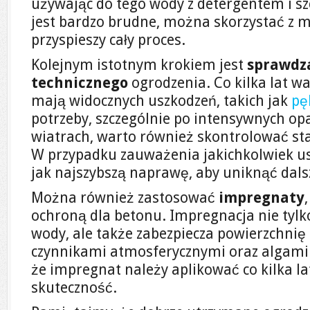
używając do tego wody z detergentem i sz
jest bardzo brudne, można skorzystać z my
przyspieszy cały proces.
Kolejnym istotnym krokiem jest
sprawdz
technicznego
ogrodzenia. Co kilka lat war
mają widocznych uszkodzeń, takich jak
pę
potrzeby, szczególnie po intensywnych op
wiatrach, warto również skontrolować stab
W przypadku zauważenia jakichkolwiek usz
jak najszybszą naprawę, aby uniknąć dal
Można również zastosować
impregnaty
ochroną dla betonu. Impregnacja nie tylk
wody, ale także zabezpiecza powierzchnię
czynnikami atmosferycznymi oraz algami
że impregnat należy aplikować co kilka la
skuteczność.