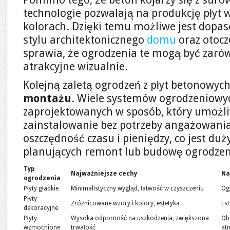
technologie pozwalają na produkcję płyt 
kolorach. Dzięki temu możliwe jest dopa
stylu architektonicznego
domu
oraz otocz
sprawia, że ogrodzenia te mogą być zarów
atrakcyjne wizualnie.
Kolejną zaletą ogrodzeń z płyt betonowych
montażu
. Wiele systemów ogrodzeniowyc
zaprojektowanych w sposób, który umożliw
zainstalowanie bez potrzeby angażowania
oszczędność czasu i pieniędzy, co jest d
planujących remont lub budowę ogrodzen
Typ
Najważniejsze cechy
Na
ogrodzenia
Płyty gładkie
Minimalistyczny wygląd, łatwość w czyszczeniu
Og
Płyty
Zróżnicowane wzory i kolory, estetyka
Est
dekoracyjne
Płyty
Wysoka odporność na uszkodzenia, zwiększona
Ob
wzmocnione
trwałość
at