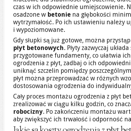
czas w ich odpowiednie umiejscowienie. Naj
osadzone w
betonie
na głębokości minim
wytrzymałość. Po ich ustawieniu należy up
i wypoziomowane.
Gdy słupki są już gotowe, można przystąp
płyt betonowych
. Płyty zazwyczaj układa
przygotowane fundamenty, co ułatwia ich 
ogrodzenia z płyt, zadbaj o ich odpowied
uniknąć szczelin pomiędzy poszczególny
płyt można przeprowadzać w różnych wzo
dostosowania ogrodzenia do indywidual
Cały proces montażu ogrodzenia z płyt 
zrealizować w ciągu kilku godzin, co znac
robocizny
. Po zakończeniu montażu wart
aby zwiększyć ich trwałość i odporność n
Jakie są koszty ogrodzenia z płyt 