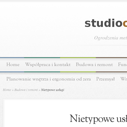
Ogrodzenia meta
Home
Współpraca i kontakt
Budowa i remont
Fun
Planowanie wnętrza i ergonomia od zera
Przemysł
Wn
Home
»
Budowa i remont
»
Nietypowe usługi
Nietypowe us