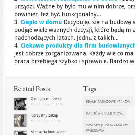
urządzi. Ważne by było mu w nim dobrze, pr
powinien też być funkcjonalny...
Ciepło w domu
Decydując się na budowę 
podjąć wiele ważnych decyzji, które będą m
nadchodzących latach. Jedną z takich...
Ciekawe produkty dla firm budowlanyc
jest dobrze zorganizowana. Każdy wie co ma r
praca przebiega szybko i sprawnie. Bardzo w
Related Posts
Tags
Okna jak marzenie
BRAMY GARAŻOWE KRAKÓW
Posted on cze 11, 2018
DACHÓWKI CEMENTOWE
Korzystny zakup
Posted on cze 3, 2018
INWESTYCJE MIESZKANIOWE
WARSZAWA
Akcesoria budowlane