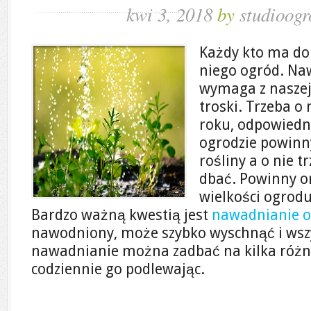
kwi 3, 2018
by
studioogr
Każdy kto ma do
niego ogród. Naw
wymaga z naszej
troski. Trzeba o
roku, odpowiedn
ogrodzie powinn
rośliny a o nie 
dbać. Powinny o
wielkości ogrodu
Bardzo ważną kwestią jest
nawadnianie 
nawodniony, może szybko wyschnąć i wszy
nawadnianie można zadbać na kilka róż
codziennie go podlewając.