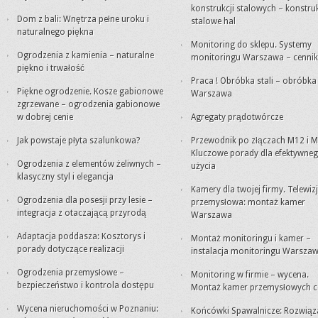
konstrukcji stalowych – konstru
Dom z bali: Wnętrza pełne uroku i
stalowe hal
naturalnego piękna
Monitoring do sklepu. Systemy
Ogrodzenia z kamienia – naturalne
monitoringu Warszawa – cennik
piękno i trwałość
Praca ! Obróbka stali – obróbk
Piękne ogrodzenie. Kosze gabionowe
Warszawa
zgrzewane – ogrodzenia gabionowe
w dobrej cenie
Agregaty prądotwórcze
Jak powstaje płyta szalunkowa?
Przewodnik po złączach M12 i M
Kluczowe porady dla efektywne
Ogrodzenia z elementów żeliwnych –
użycia
klasyczny styl i elegancja
Kamery dla twojej firmy. Telewiz
Ogrodzenia dla posesji przy lesie –
przemysłowa: montaż kamer
integracja z otaczającą przyrodą
Warszawa
Adaptacja poddasza: Kosztorys i
Montaż monitoringu i kamer –
porady dotyczące realizacji
instalacja monitoringu Warsza
Ogrodzenia przemysłowe –
Monitoring w firmie – wycena.
bezpieczeństwo i kontrola dostępu
Montaż kamer przemysłowych c
Wycena nieruchomości w Poznaniu:
Końcówki Spawalnicze: Rozwiąz