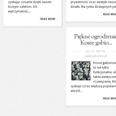
zyskując uznanie dzięki swoim
prywatności oraz estetyki nasze
licznym zaletom. Ich
działki. Na rynku dostępnych jest
wytrzymałość,...
READ MO
READ MORE
Piękne ogrodzenie
Kosze gabio...
wrz 13, 2017
by
studioogrodzen.pl
Kosze gabiono
to nie tylko
funkcjonalne, al
także estetyczn
rozwiązanie, kt
zyskuje coraz większą popular
wśród...
READ MO