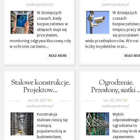
studioogrodzen.pl
studioogrodzen.pl
W dzisiejszych
W dzisiejszych
czasach, kiedy
czasach
bezpieczeństwo w
bezpieczeństwo
sklepach staje się
miejscu pracy s
priorytetem,
się priorytetem 
monitoring odgrywa kluczową rolę
wielu przedsiębiorców. Wzrost
w ochronie zarówno...
liczby incydentów oraz...
READ MORE
READ MO
Stalowe konstrukcje.
Ogrodzenie.
Projektow...
Przesłony, siatki ..
paź 30, 2017
by
wrz 22, 2017
by
studioogrodzen.pl
studioogrodzen.pl
Konstrukcje
Wybór
stalowe cieszą się
odpowiedniego
rosnącą
ogrodzenia to
popularnością w
kluczowy krok 
budownictwie,
zapewnieniu