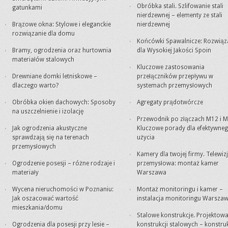
Obróbka stali. Szlifowanie stali
gatunkami
nierdzewnej – elementy ze stali
Brązowe okna: Stylowe i eleganckie
nierdzewnej
rozwiązanie dla domu
Końcówki Spawalnicze: Rozwiąz
Bramy, ogrodzenia oraz hurtownia
dla Wysokiej Jakości Spoin
materiałów stalowych
Kluczowe zastosowania
Drewniane domki letniskowe –
przełączników przepływu w
dlaczego warto?
systemach przemysłowych
Obróbka okien dachowych: Sposoby
Agregaty prądotwórcze
na uszczelnienie i izolację
Przewodnik po złączach M12 i M
Jak ogrodzenia akustyczne
Kluczowe porady dla efektywne
sprawdzają się na terenach
użycia
przemysłowych
Kamery dla twojej firmy. Telewiz
Ogrodzenie posesji – różne rodzaje i
przemysłowa: montaż kamer
materiały
Warszawa
Wycena nieruchomości w Poznaniu:
Montaż monitoringu i kamer –
Jak oszacować wartość
instalacja monitoringu Warsza
mieszkania/domu
Stalowe konstrukcje. Projektowa
Ogrodzenia dla posesji przy lesie –
konstrukcji stalowych – konstru