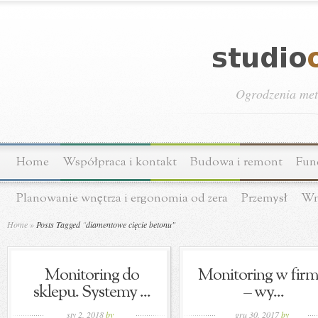
Ogrodzenia meta
Home
Współpraca i kontakt
Budowa i remont
Fun
Planowanie wnętrza i ergonomia od zera
Przemysł
Wn
Home
»
Posts Tagged
"
diamentowe cięcie betonu"
Monitoring do
Monitoring w firm
sklepu. Systemy ...
– wy...
sty 2, 2018
by
gru 30, 2017
by