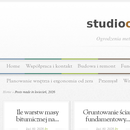
Ogrodzenia meta
Home
Współpraca i kontakt
Budowa i remont
Fun
Planowanie wnętrza i ergonomia od zera
Przemysł
Wn
Home
»
Posts made in kwiecień, 2026
Ile warstw masy
Gruntowanie ścia
bitumicznej na...
fundamentowy..
kwi 30, 2026
by
kwi 30, 2026
by