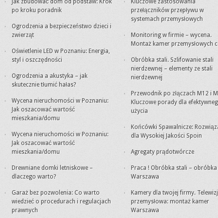
Jak zbudować dom od podstaw: Krok
Kluczowe zastosowania
po kroku poradnik
przełączników przepływu w
systemach przemysłowych
Ogrodzenia a bezpieczeństwo dzieci i
zwierząt
Monitoring w firmie – wycena.
Montaż kamer przemysłowych c
Oświetlenie LED w Poznaniu: Energia,
styl i oszczędności
Obróbka stali. Szlifowanie stali
nierdzewnej – elementy ze stali
Ogrodzenia a akustyka – jak
nierdzewnej
skutecznie tłumić hałas?
Przewodnik po złączach M12 i M
Wycena nieruchomości w Poznaniu:
Kluczowe porady dla efektywne
Jak oszacować wartość
użycia
mieszkania/domu
Końcówki Spawalnicze: Rozwiąz
Wycena nieruchomości w Poznaniu:
dla Wysokiej Jakości Spoin
Jak oszacować wartość
mieszkania/domu
Agregaty prądotwórcze
Drewniane domki letniskowe –
Praca ! Obróbka stali – obróbk
dlaczego warto?
Warszawa
Garaż bez pozwolenia: Co warto
Kamery dla twojej firmy. Telewiz
wiedzieć o procedurach i regulacjach
przemysłowa: montaż kamer
prawnych
Warszawa