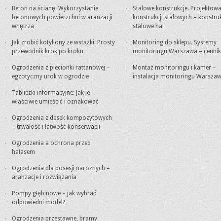
Beton na ścianę: Wykorzystanie
Stalowe konstrukcje. Projektowa
betonowych powierzchni w aranżacji
konstrukcji stalowych – konstru
wnętrza
stalowe hal
Jak zrobić kotyliony ze wstążki: Prosty
Monitoring do sklepu. Systemy
przewodnik krok po kroku
monitoringu Warszawa – cennik
Ogrodzenia z plecionki rattanowej –
Montaż monitoringu i kamer –
egzotyczny urok w ogrodzie
instalacja monitoringu Warsza
Tabliczki informacyjne: Jak je
właściwie umieścić i oznakować
Ogrodzenia z desek kompozytowych
– trwałość i łatwość konserwacji
Ogrodzenia a ochrona przed
hałasem
Ogrodzenia dla posesji narożnych –
aranżacje i rozwiązania
Pompy głębinowe – jak wybrać
odpowiedni model?
Ogrodzenia przestawne, bramy