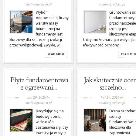
studioogrodzen.pl
studioogrodzen.pl
Wybór
Gruntowanie śc
odpowiedniej liczby
fundamentowy
warstw masy
przed nałożeni
bitumicznej na
izolacji jest
fundamenty jest
kluczowym eta
kluczowy dla skutecznej izolacji
który może znacząco wpłynąć 
przeciwwilgociowej. Zwykle, w...
efektywność ochrony...
READ MORE
READ MO
Płyta fundamentowa
Jak skutecznie ocen
z ogrzewani...
szczelno...
kwi 29, 2026
by
kwi 29, 2026
by
studioogrodzen.pl
studioogrodzen.pl
Decydując się na
Ocena szczelno
budowę domu,
izolacji
wiele osób
fundamentów je
zastanawia się, czy
kluczowa dla
inwestycja w płytę
zapewnienia