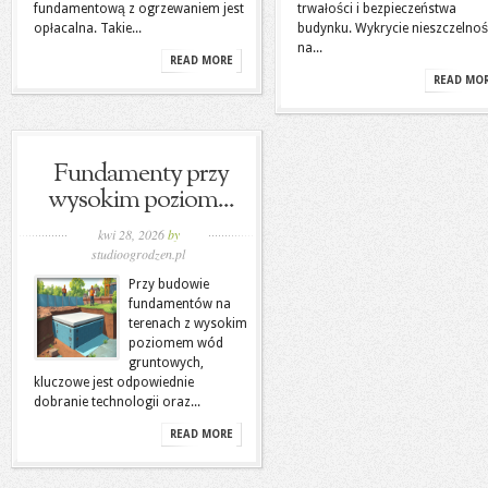
fundamentową z ogrzewaniem jest
trwałości i bezpieczeństwa
opłacalna. Takie...
budynku. Wykrycie nieszczelnoś
na...
READ MORE
READ MO
Fundamenty przy
wysokim poziom...
kwi 28, 2026
by
studioogrodzen.pl
Przy budowie
fundamentów na
terenach z wysokim
poziomem wód
gruntowych,
kluczowe jest odpowiednie
dobranie technologii oraz...
READ MORE