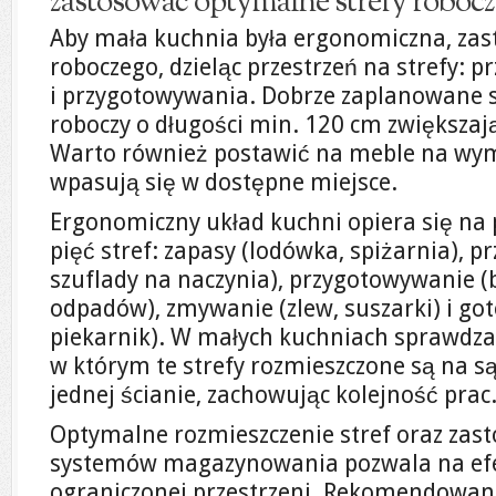
zastosować optymalne strefy robocz
Aby mała kuchnia była ergonomiczna, zast
roboczego, dzieląc przestrzeń na strefy:
i przygotowywania. Dobrze zaplanowane st
roboczy o długości min. 120 cm zwiększa
Warto również postawić na meble na wymi
wpasują się w dostępne miejsce.
Ergonomiczny układ kuchni opiera się na 
pięć stref: zapasy (lodówka, spiżarnia), p
szuflady na naczynia), przygotowywanie (b
odpadów), zmywanie (zlew, suszarki) i go
piekarnik). W małych kuchniach sprawdza s
w którym te strefy rozmieszczone są na s
jednej ścianie, zachowując kolejność prac
Optymalne rozmieszczenie stref oraz zas
systemów magazynowania pozwala na ef
ograniczonej przestrzeni. Rekomendowan