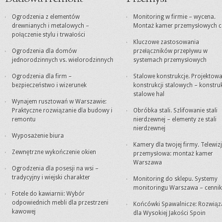
Ogrodzenia z elementów
Monitoring w firmie – wycena.
drewnianych i metalowych –
Montaż kamer przemysłowych c
połączenie stylu i trwałości
Kluczowe zastosowania
Ogrodzenia dla domów
przełączników przepływu w
jednorodzinnych vs. wielorodzinnych
systemach przemysłowych
Ogrodzenia dla firm –
Stalowe konstrukcje. Projektowa
bezpieczeństwo i wizerunek
konstrukcji stalowych – konstru
stalowe hal
Wynajem rusztowań w Warszawie:
Praktyczne rozwiązanie dla budowy i
Obróbka stali. Szlifowanie stali
remontu
nierdzewnej – elementy ze stali
nierdzewnej
Wyposażenie biura
Kamery dla twojej firmy. Telewiz
Zewnętrzne wykończenie okien
przemysłowa: montaż kamer
Warszawa
Ogrodzenia dla posesji na wsi –
tradycyjny i wiejski charakter
Monitoring do sklepu. Systemy
monitoringu Warszawa – cennik
Fotele do kawiarnii: Wybór
odpowiednich mebli dla przestrzeni
Końcówki Spawalnicze: Rozwiąz
kawowej
dla Wysokiej Jakości Spoin