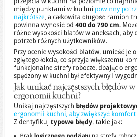
przejścia w kuchni na poziomie co najmni
między punktami w kuchni
powinny potrz
najkrótsze
, a całkowita długość ramion t
powinna wynosić od
400 do 790 cm
. Moż
różne wysokości blatów w aneksach, aby 
potrzeb różnych użytkowników.
Przy ocenie wysokości blatów, umieść je 
zgiętego łokcia, co sprzyja większemu ko
funkcjonalne strefy robocze, dbając o erg
spędzony w kuchni był efektywny i wygodn
Jak unikać najczęstszych błędów 
ergonomii kuchni?
Unikaj najczęstszych
błędów projektowy
ergonomii kuchni, aby zwiększyć komfor
Zidentyfikuj
typowe błędy
, takie jak:
Brak
logicznego podziału
na strefy robocz