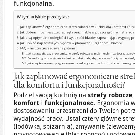
funkcjonalna.
W tym artykule przeczytasz
Jak zaplanować ergonomiczne strefy robocze w kuchni dla komfortu i fun
Jak dobrać i rozmieszczać sprzęty oraz meble w poszczególnych strefach
Jakie są optymalne odległości i wysokość blatów zapewniające wygodę pr
Jak unikać najczęstszych błędów w planowaniu ergonomii kuchni?
FAQ – najczęściej zadawane pytania
Jak sprawdzić, czy ergonomiczne strefy robocze w mojej kuchni są dobrze zapro
Co zrobić, gdy przestrzeń kuchni jest zbyt mała, aby zastosować optymalne stref
Jakie są konsekwencje ignorowania zasad ergonomii w kuchni dla codziennego 
Jak zaplanować ergonomiczne stre
dla komfortu i funkcjonalności?
Podziel swoją kuchnię na
strefy robocze
komfort
i
funkcjonalność
. Ergonomia w
dostosowaniu przestrzeni do Twoich potrz
wydajność pracy. Ustal cztery główne str
(lodówka, spiżarnia), zmywanie (zlewozm
przygotowywanie (blat roboczy) i gotowan