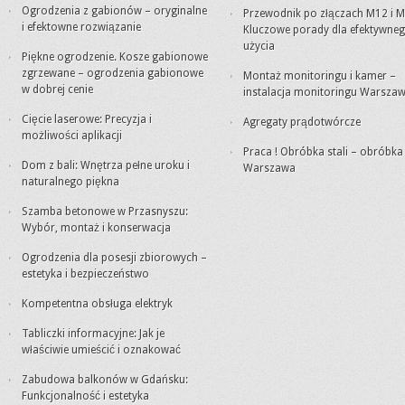
Ogrodzenia z gabionów – oryginalne
Przewodnik po złączach M12 i M
i efektowne rozwiązanie
Kluczowe porady dla efektywne
użycia
Piękne ogrodzenie. Kosze gabionowe
zgrzewane – ogrodzenia gabionowe
Montaż monitoringu i kamer –
w dobrej cenie
instalacja monitoringu Warsza
Cięcie laserowe: Precyzja i
Agregaty prądotwórcze
możliwości aplikacji
Praca ! Obróbka stali – obróbk
Dom z bali: Wnętrza pełne uroku i
Warszawa
naturalnego piękna
Szamba betonowe w Przasnyszu:
Wybór, montaż i konserwacja
Ogrodzenia dla posesji zbiorowych –
estetyka i bezpieczeństwo
Kompetentna obsługa elektryk
Tabliczki informacyjne: Jak je
właściwie umieścić i oznakować
Zabudowa balkonów w Gdańsku:
Funkcjonalność i estetyka