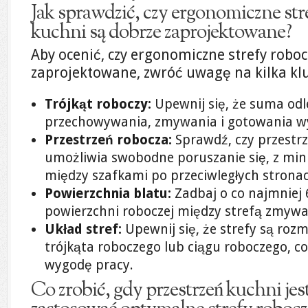
Jak sprawdzić, czy ergonomiczne str
kuchni są dobrze zaprojektowane?
Aby ocenić, czy ergonomiczne strefy robo
zaprojektowane, zwróć uwagę na kilka kl
Trójkąt roboczy:
Upewnij się, że suma odl
przechowywania, zmywania i gotowania wy
Przestrzeń robocza:
Sprawdź, czy przestr
umożliwia swobodne poruszanie się, z m
między szafkami po przeciwległych strona
Powierzchnia blatu:
Zadbaj o co najmniej 
powierzchni roboczej między strefą zmywa
Układ stref:
Upewnij się, że strefy są roz
trójkąta roboczego lub ciągu roboczego, c
wygodę pracy.
Co zrobić, gdy przestrzeń kuchni jes