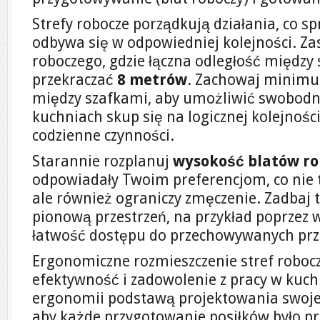
Strefy robocze porządkują działania, co s
odbywa się w odpowiedniej kolejności. Za
roboczego, gdzie łączna odległość między
przekraczać
8 metrów
. Zachowaj mini
między szafkami, aby umożliwić swobodn
kuchniach skup się na logicznej kolejności
codzienne czynności.
Starannie rozplanuj
wysokość blatów r
odpowiadały Twoim preferencjom, co nie 
ale również ograniczy zmęczenie. Zadbaj
pionową przestrzeń, na przykład poprzez w
łatwość dostępu do przechowywanych pr
Ergonomiczne rozmieszczenie stref roboc
efektywność i zadowolenie z pracy w kuch
ergonomii podstawą projektowania swoje
aby każde przygotowanie posiłków było p