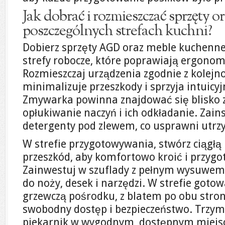
Jak dobrać i rozmieszczać sprzęty o
poszczególnych strefach kuchni?
Dobierz sprzęty AGD oraz meble kuchenne
strefy robocze, które poprawiają ergonom
Rozmieszczaj urządzenia zgodnie z kolejno
minimalizuje przeszkody i sprzyja intuic
Zmywarka powinna znajdować się blisko z
opłukiwanie naczyń i ich odkładanie. Zain
detergenty pod zlewem, co usprawni utrz
W strefie przygotowywania, stwórz ciągłą 
przeszkód, aby komfortowo kroić i przygo
Zainwestuj w szuflady z pełnym wysuwem,
do noży, desek i narzędzi. W strefie goto
grzewczą pośrodku, z blatem po obu stro
swobodny dostęp i bezpieczeństwo. Trzymaj
piekarnik w wygodnym, dostępnym miejs