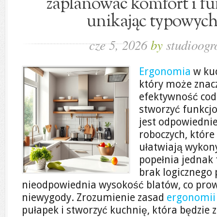
zaplanować komfort i fu
unikając typowyc
cze 5, 2026
by
studioogr
Ergonomia
w kuc
który może znac
efektywność cod
stworzyć funkcj
jest odpowiedni
roboczych, które
ułatwiają wykon
popełnia jednak 
brak logicznego 
nieodpowiednia wysokość blatów, co prowa
niewygody. Zrozumienie zasad
ergonomii
pułapek i stworzyć kuchnię, która będzie