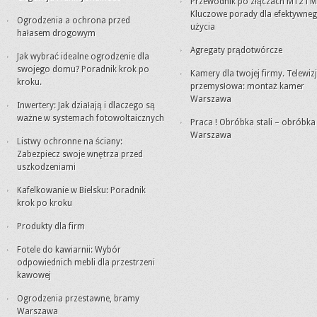
Przewodnik po złączach M12 i M
Kluczowe porady dla efektywne
Ogrodzenia a ochrona przed
użycia
hałasem drogowym
Agregaty prądotwórcze
Jak wybrać idealne ogrodzenie dla
swojego domu? Poradnik krok po
Kamery dla twojej firmy. Telewiz
kroku.
przemysłowa: montaż kamer
Warszawa
Inwertery: Jak działają i dlaczego są
ważne w systemach fotowoltaicznych
Praca ! Obróbka stali – obróbk
Warszawa
Listwy ochronne na ściany:
Zabezpiecz swoje wnętrza przed
uszkodzeniami
Kafelkowanie w Bielsku: Poradnik
krok po kroku
Produkty dla firm
Fotele do kawiarnii: Wybór
odpowiednich mebli dla przestrzeni
kawowej
Ogrodzenia przestawne, bramy
Warszawa