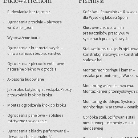
Budowa i remont
Przemysł
Budowlanka bez tajemnic
Końcówki Spawalnicze: Rozwiąz
dla Wysokiej Jakości Spoin
Ogrodzenia przednie – pierwsze
wrażenie gości
Kluczowe zastosowania
przełączników przepływu w
Wyposażenie biura
systemach przemysłowych
Ogrodzenia z krat metalowych –
Stalowe konstrukcje. Projektowa
uniwersalność i bezpieczeństwo
konstrukcji stalowych – konstru
stalowe hal
Ogrodzenia z plecionki wiklinowej –
naturalne piękno w ogrodzie
Montaż monitoringu i kamer –
instalacja monitoringu Warsza
Akcesoria budowlane
Monitoring w firmie – wycena.
Jak zrobić kotyliony ze wstążki: Prosty
Montaż kamer przemysłowych c
przewodnik krok po kroku
Monitoring do sklepu. Systemy
Montaż ogrodzenia krok po kroku
monitoringu Warszawa – cennik
Ogrodzenia panelowe – solidne i
Obróbka stali. Szlifowanie stali
estetyczne rozwiązanie
nierdzewnej – elementy ze stali
nierdzewnej
Ogrodzenia z blachy perforowanej –
elegancja i funkcjonalność