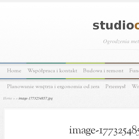
Ogrodzenia meta
Home
Współpraca i kontakt
Budowa i remont
Fun
Planowanie wnętrza i ergonomia od zera
Przemysł
Wn
Home
»
»
image-1773254857.jpg
image-177325485