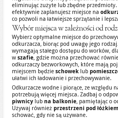
eliminując zużyte lub zbędne przedmioty
efektywnie zaplanujesz miejsce na
odkur
co pozwoli na łatwiejsze sprzątanie i lepsz
Wybór miejsca w zależności od rodz
Wybierz optymalne miejsce do przechow
odkurzacza, biorąc pod uwagę jego rodza
wymagają stałego dostępu do worków, dla
w
szafie
, gdzie można przechować równie
odkurzaczy bezworkowych, które mają poj
miejscem będzie
schowek
lub
pomieszcz
ułatwi ich ładowanie i przechowywanie.
Odkurzacze wodne i piorące, ze względu n
potrzebują więcej miejsca. Zadbaj o odpo
piwnicy
lub
na balkonie
, pamiętając o o
Używaj również
przestrzeni pod łóżkie
schować, gdy nie są używane.