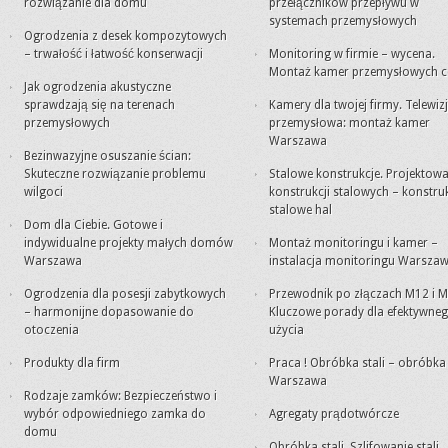
rozwiązanie dla domu
przełączników przepływu w
systemach przemysłowych
Ogrodzenia z desek kompozytowych
– trwałość i łatwość konserwacji
Monitoring w firmie – wycena.
Montaż kamer przemysłowych c
Jak ogrodzenia akustyczne
sprawdzają się na terenach
Kamery dla twojej firmy. Telewiz
przemysłowych
przemysłowa: montaż kamer
Warszawa
Bezinwazyjne osuszanie ścian:
Skuteczne rozwiązanie problemu
Stalowe konstrukcje. Projektowa
wilgoci
konstrukcji stalowych – konstru
stalowe hal
Dom dla Ciebie. Gotowe i
indywidualne projekty małych domów
Montaż monitoringu i kamer –
Warszawa
instalacja monitoringu Warsza
Ogrodzenia dla posesji zabytkowych
Przewodnik po złączach M12 i M
– harmonijne dopasowanie do
Kluczowe porady dla efektywne
otoczenia
użycia
Produkty dla firm
Praca ! Obróbka stali – obróbk
Warszawa
Rodzaje zamków: Bezpieczeństwo i
wybór odpowiedniego zamka do
Agregaty prądotwórcze
domu
Obróbka stali. Szlifowanie stali