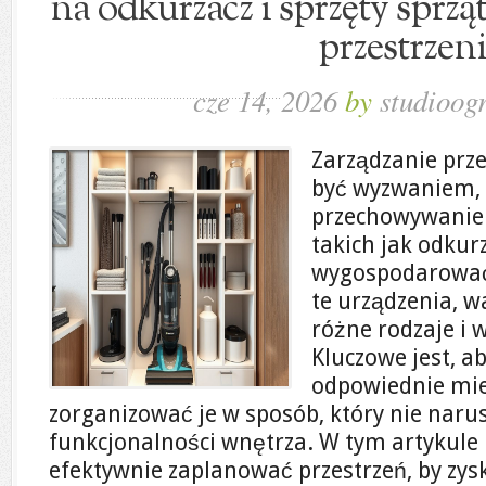
na odkurzacz i sprzęty sprząt
przestrzen
cze 14, 2026
by
studioog
Zarządzanie prz
być wyzwaniem, 
przechowywanie 
takich jak odkur
wygospodarować
te urządzenia, w
różne rodzaje i
Kluczowe jest, ab
odpowiednie miej
zorganizować je w sposób, który nie narusz
funkcjonalności wnętrza. W tym artykule
efektywnie zaplanować przestrzeń, by zys