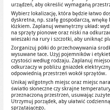
urządzeń, aby określić wymaganą przestr
Wybierz lokalizację, która będzie łatwo do
dyskretna, np. szafę gospodarczą, wnękę 
łóżkiem. Zaplanuj wewnętrzny układ: wydz
na sprzęty pionowe oraz niski na odkurza
wieszaki na rury i szczotki, aby uniknąć p
Zorganizuj półki do przechowywania środk
wysuwane tace. Użyj pojemników i etykie
czystości według rodzaju. Zaplanuj miejs
odkurzaczy w pobliżu gniazdek elektryczny
odpowiednią przestrzeń wokół sprzętów.
Unikaj wilgotnych miejsc oraz miejsc na
światło słoneczne czy skrajne temperatur
przeznaczoną przestrzeń, usuwając zużyte
Utrzymuj porządek, aby ułatwić codzienną
sprzątającego.