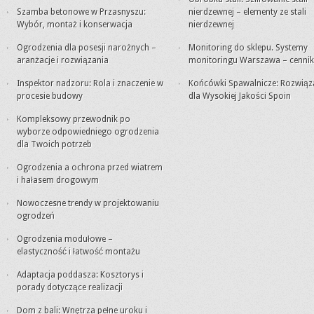
Szamba betonowe w Przasnyszu:
nierdzewnej – elementy ze stali
Wybór, montaż i konserwacja
nierdzewnej
Ogrodzenia dla posesji narożnych –
Monitoring do sklepu. Systemy
aranżacje i rozwiązania
monitoringu Warszawa – cennik
Inspektor nadzoru: Rola i znaczenie w
Końcówki Spawalnicze: Rozwiąz
procesie budowy
dla Wysokiej Jakości Spoin
Kompleksowy przewodnik po
wyborze odpowiedniego ogrodzenia
dla Twoich potrzeb
Ogrodzenia a ochrona przed wiatrem
i hałasem drogowym
Nowoczesne trendy w projektowaniu
ogrodzeń
Ogrodzenia modułowe –
elastyczność i łatwość montażu
Adaptacja poddasza: Kosztorys i
porady dotyczące realizacji
Dom z bali: Wnętrza pełne uroku i