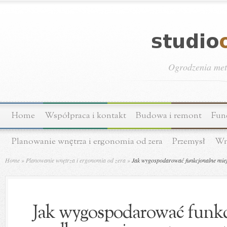
Ogrodzenia meta
Home
Współpraca i kontakt
Budowa i remont
Fun
Planowanie wnętrza i ergonomia od zera
Przemysł
Wn
Home
»
Planowanie wnętrza i ergonomia od zera
»
Jak wygospodarować funkcjonalne miejsc
Jak wygospodarować funkc