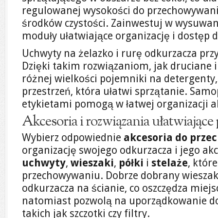
regulowanej wysokości do przechowywani
środków czystości. Zainwestuj w wysuwane
moduły ułatwiające organizację i dostęp 
Uchwyty na żelazko i rurę odkurzacza prz
Dzięki takim rozwiązaniom, jak druciane i
różnej wielkości pojemniki na detergenty
przestrzeń, która ułatwi sprzątanie. Samo
etykietami pomogą w łatwej organizacji a
Akcesoria i rozwiązania ułatwiając
Wybierz odpowiednie
akcesoria do prz
organizację swojego odkurzacza i jego ak
uchwyty
,
wieszaki
,
półki
i
stelaże
, któ
przechowywaniu. Dobrze dobrany wieszak
odkurzacza na ścianie, co oszczędza miejs
natomiast pozwolą na uporządkowanie d
takich jak szczotki czy filtry.