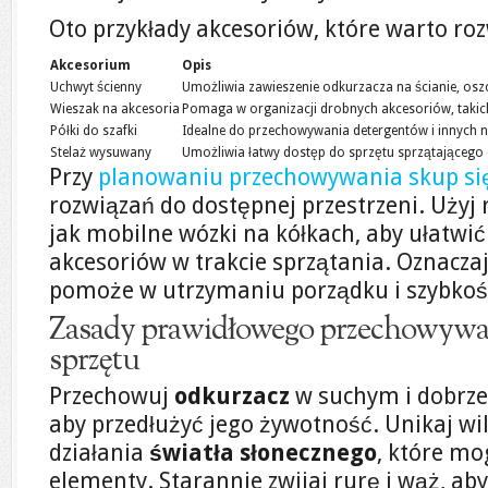
Oto przykłady akcesoriów, które warto ro
Akcesorium
Opis
Uchwyt ścienny
Umożliwia zawieszenie odkurzacza na ścianie, osz
Wieszak na akcesoria
Pomaga w organizacji drobnych akcesoriów, takich
Półki do szafki
Idealne do przechowywania detergentów i innych 
Stelaż wysuwany
Umożliwia łatwy dostęp do sprzętu sprzątającego 
Przy
planowaniu przechowywania skup si
rozwiązań do dostępnej przestrzeni. Użyj
jak mobilne wózki na kółkach, aby ułatwi
akcesoriów w trakcie sprzątania. Oznaczaj
pomoże w utrzymaniu porządku i szybkośc
Zasady prawidłowego przechowywani
sprzętu
Przechowuj
odkurzacz
w suchym i dobrz
aby przedłużyć jego żywotność. Unikaj wi
działania
światła słonecznego
, które mo
elementy. Starannie zwijaj rurę i wąż, aby