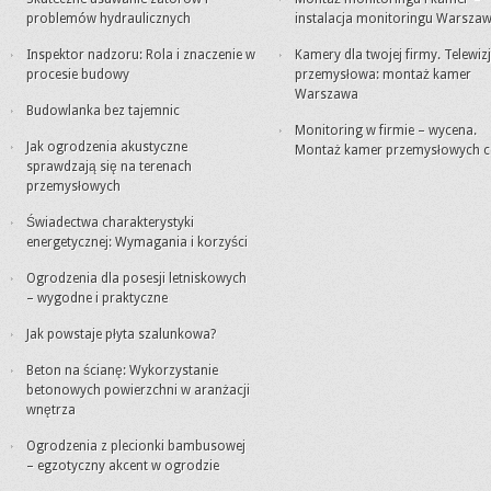
problemów hydraulicznych
instalacja monitoringu Warsza
Inspektor nadzoru: Rola i znaczenie w
Kamery dla twojej firmy. Telewiz
procesie budowy
przemysłowa: montaż kamer
Warszawa
Budowlanka bez tajemnic
Monitoring w firmie – wycena.
Jak ogrodzenia akustyczne
Montaż kamer przemysłowych c
sprawdzają się na terenach
przemysłowych
Świadectwa charakterystyki
energetycznej: Wymagania i korzyści
Ogrodzenia dla posesji letniskowych
– wygodne i praktyczne
Jak powstaje płyta szalunkowa?
Beton na ścianę: Wykorzystanie
betonowych powierzchni w aranżacji
wnętrza
Ogrodzenia z plecionki bambusowej
– egzotyczny akcent w ogrodzie