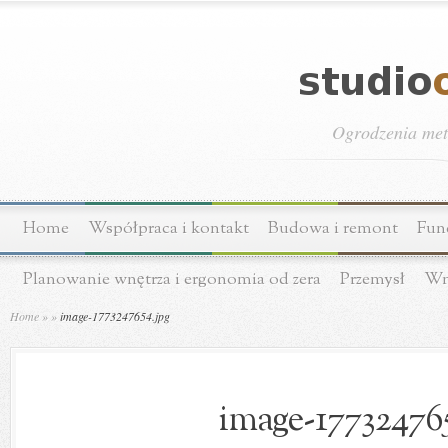
Ogrodzenia meta
Home
Współpraca i kontakt
Budowa i remont
Fun
Planowanie wnętrza i ergonomia od zera
Przemysł
Wn
Home
»
»
image-1773247654.jpg
image-177324765