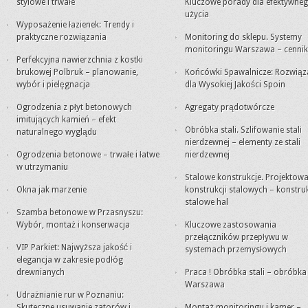
stylowe i trwałe
Kluczowe porady dla efektywne
użycia
Wyposażenie łazienek: Trendy i
praktyczne rozwiązania
Monitoring do sklepu. Systemy
monitoringu Warszawa – cennik
Perfekcyjna nawierzchnia z kostki
brukowej Polbruk – planowanie,
Końcówki Spawalnicze: Rozwiąz
wybór i pielęgnacja
dla Wysokiej Jakości Spoin
Ogrodzenia z płyt betonowych
Agregaty prądotwórcze
imitujących kamień – efekt
Obróbka stali. Szlifowanie stali
naturalnego wyglądu
nierdzewnej – elementy ze stali
Ogrodzenia betonowe – trwałe i łatwe
nierdzewnej
w utrzymaniu
Stalowe konstrukcje. Projektowa
Okna jak marzenie
konstrukcji stalowych – konstru
stalowe hal
Szamba betonowe w Przasnyszu:
Wybór, montaż i konserwacja
Kluczowe zastosowania
przełączników przepływu w
VIP Parkiet: Najwyższa jakość i
systemach przemysłowych
elegancja w zakresie podłóg
drewnianych
Praca ! Obróbka stali – obróbk
Warszawa
Udrażnianie rur w Poznaniu:
Skuteczne usuwanie zatorów i
Montaż monitoringu i kamer –