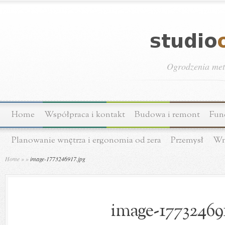
Ogrodzenia meta
Home
Współpraca i kontakt
Budowa i remont
Fun
Planowanie wnętrza i ergonomia od zera
Przemysł
Wn
Home
»
»
image-1773246917.jpg
image-177324691