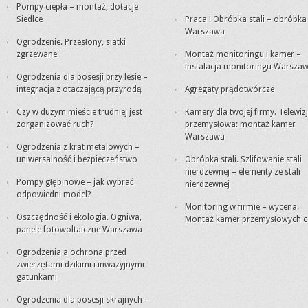
Pompy ciepła – montaż, dotacje
Siedlce
Praca ! Obróbka stali – obróbk
Warszawa
Ogrodzenie. Przesłony, siatki
zgrzewane
Montaż monitoringu i kamer –
instalacja monitoringu Warsza
Ogrodzenia dla posesji przy lesie –
integracja z otaczającą przyrodą
Agregaty prądotwórcze
Czy w dużym mieście trudniej jest
Kamery dla twojej firmy. Telewiz
zorganizować ruch?
przemysłowa: montaż kamer
Warszawa
Ogrodzenia z krat metalowych –
uniwersalność i bezpieczeństwo
Obróbka stali. Szlifowanie stali
nierdzewnej – elementy ze stali
Pompy głębinowe – jak wybrać
nierdzewnej
odpowiedni model?
Monitoring w firmie – wycena.
Oszczędność i ekologia. Ogniwa,
Montaż kamer przemysłowych c
panele fotowoltaiczne Warszawa
Ogrodzenia a ochrona przed
zwierzętami dzikimi i inwazyjnymi
gatunkami
Ogrodzenia dla posesji skrajnych –