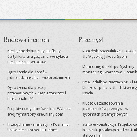
Budowa i remont
Przemysł
Niezbędne dokumenty dla firmy.
Końcówki Spawalnicze: Rozwiąz
Certyfikaty energetyczne, wentylacja
dla Wysokiej Jakości Spoin
mechaniczna Wrocław
Monitoring do sklepu. Systemy
Ogrodzenia dla domów
monitoringu Warszawa – cennik
jednorodzinnych vs. wielorodzinnych
Przewodnik po złączach M12 i M
Ogrodzenia dla posesji
Kluczowe porady dla efektywne
przemysłowych – bezpieczeństwo i
użycia
funkcjonalność
Kluczowe zastosowania
Projekty i ceny domów z bali: Wybierz
przełączników przepływu w
swój wymarzony drewniany dom
systemach przemysłowych
Przepychanie kanalizacji w Poznaniu:
Stalowe konstrukcje. Projektowa
Usuwanie zatorów i utrudnień
konstrukcji stalowych – konstru
stalowe hal