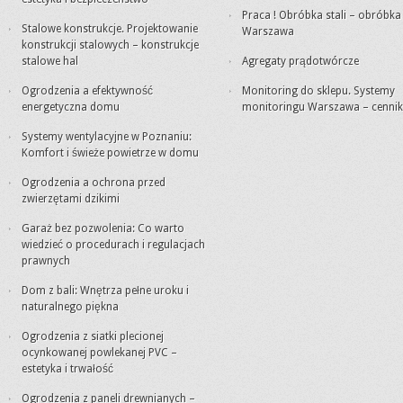
Praca ! Obróbka stali – obróbk
Stalowe konstrukcje. Projektowanie
Warszawa
konstrukcji stalowych – konstrukcje
stalowe hal
Agregaty prądotwórcze
Ogrodzenia a efektywność
Monitoring do sklepu. Systemy
energetyczna domu
monitoringu Warszawa – cennik
Systemy wentylacyjne w Poznaniu:
Komfort i świeże powietrze w domu
Ogrodzenia a ochrona przed
zwierzętami dzikimi
Garaż bez pozwolenia: Co warto
wiedzieć o procedurach i regulacjach
prawnych
Dom z bali: Wnętrza pełne uroku i
naturalnego piękna
Ogrodzenia z siatki plecionej
ocynkowanej powlekanej PVC –
estetyka i trwałość
Ogrodzenia z paneli drewnianych –