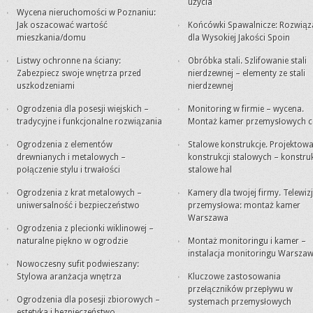
użycia
Wycena nieruchomości w Poznaniu:
Jak oszacować wartość
Końcówki Spawalnicze: Rozwiąz
mieszkania/domu
dla Wysokiej Jakości Spoin
Listwy ochronne na ściany:
Obróbka stali. Szlifowanie stali
Zabezpiecz swoje wnętrza przed
nierdzewnej – elementy ze stali
uszkodzeniami
nierdzewnej
Ogrodzenia dla posesji wiejskich –
Monitoring w firmie – wycena.
tradycyjne i funkcjonalne rozwiązania
Montaż kamer przemysłowych c
Ogrodzenia z elementów
Stalowe konstrukcje. Projektowa
drewnianych i metalowych –
konstrukcji stalowych – konstru
połączenie stylu i trwałości
stalowe hal
Ogrodzenia z krat metalowych –
Kamery dla twojej firmy. Telewiz
uniwersalność i bezpieczeństwo
przemysłowa: montaż kamer
Warszawa
Ogrodzenia z plecionki wiklinowej –
naturalne piękno w ogrodzie
Montaż monitoringu i kamer –
instalacja monitoringu Warsza
Nowoczesny sufit podwieszany:
Stylowa aranżacja wnętrza
Kluczowe zastosowania
przełączników przepływu w
Ogrodzenia dla posesji zbiorowych –
systemach przemysłowych
estetyka i bezpieczeństwo