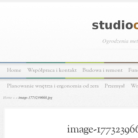
Ogrodzenia meta
Home
Współpraca i kontakt
Budowa i remont
Fun
Planowanie wnętrza i ergonomia od zera
Przemysł
Wn
Home
»
»
image-1773239668.jpg
image-177323966