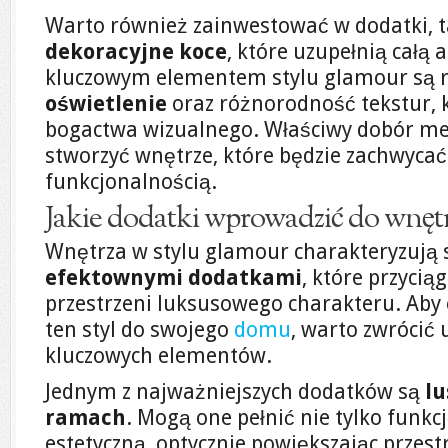
Warto również zainwestować w dodatki, t
dekoracyjne koce
, które uzupełnią całą 
kluczowym elementem stylu glamour są 
oświetlenie
oraz różnorodność tekstur, k
bogactwa wizualnego. Właściwy dobór meb
stworzyć wnętrze, które będzie zachwycać
funkcjonalnością.
Jakie dodatki wprowadzić do wnęt
Wnętrza w stylu glamour charakteryzują 
efektownymi dodatkami
, które przycią
przestrzeni luksusowego charakteru. Ab
ten styl do swojego
domu
, warto zwrócić
kluczowych elementów.
Jednym z najważniejszych dodatków są
lu
ramach
. Mogą one pełnić nie tylko funkc
estetyczną, optycznie powiększając przest