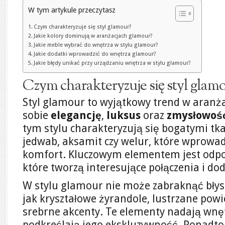
W tym artykule przeczytasz
Czym charakteryzuje się styl glamour?
Jakie kolory dominują w aranżacjach glamour?
Jakie meble wybrać do wnętrza w stylu glamour?
Jakie dodatki wprowadzić do wnętrza glamour?
Jakie błędy unikać przy urządzaniu wnętrza w stylu glamour?
Czym charakteryzuje się styl glam
Styl glamour to wyjątkowy trend w aranżac
sobie
elegancję
,
luksus
oraz
zmysłowoś
tym stylu charakteryzują się bogatymi tk
jedwab, aksamit czy welur, które wprowad
komfort. Kluczowym elementem jest odpo
które tworzą interesujące połączenia i dod
W stylu glamour nie może zabraknąć błys
jak kryształowe żyrandole, lustrzane powie
srebrne akcenty. Te elementy nadają wnę
podkreślają jego ekskluzywność. Ponadto, 