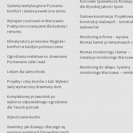
Końcówki Spawalnicze: Rozwiąz
Systemy wentylacyjne w Poznaniu:
dla Wysokiej Jakości Spoin
Komfort i świeże powietrze w domu
Stalowe konstrukcje. Projektowa
Wynajem rusztowań w Warszawie:
konstrukcji stalowych – konstru
Praktyczne rozwiązanie dla budowy i
stalowe hal
remontu
Monitoring w firmie – wycena.
Klimatyzatory przenośne: Wygoda i
Montaż kamer przemysłowych c
komfort w każdym pomieszczeniu
Montaż monitoringu i kamer –
Ogrodzenia metalowe vs. drewniane:
instalacja monitoringu Warsza
Porównanie zalet i wad
Monitoring do sklepu. Systemy
Lokum dla samochodu
monitoringu Warszawa – cennik
Projekty i ceny domów z bali: Wybierz
swój wymarzony drewniany dom
Kompleksowy przewodnik po
wyborze odpowiedniego ogrodzenia
dla Twoich potrzeb
Wykończenie kuchni
Inwertery: Jak działają i dlaczego są
ważne w systemach fotowoltaicznych