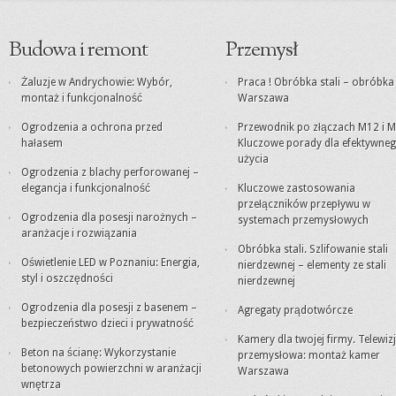
Budowa i remont
Przemysł
Żaluzje w Andrychowie: Wybór,
Praca ! Obróbka stali – obróbk
montaż i funkcjonalność
Warszawa
Ogrodzenia a ochrona przed
Przewodnik po złączach M12 i M
hałasem
Kluczowe porady dla efektywne
użycia
Ogrodzenia z blachy perforowanej –
elegancja i funkcjonalność
Kluczowe zastosowania
przełączników przepływu w
Ogrodzenia dla posesji narożnych –
systemach przemysłowych
aranżacje i rozwiązania
Obróbka stali. Szlifowanie stali
Oświetlenie LED w Poznaniu: Energia,
nierdzewnej – elementy ze stali
styl i oszczędności
nierdzewnej
Ogrodzenia dla posesji z basenem –
Agregaty prądotwórcze
bezpieczeństwo dzieci i prywatność
Kamery dla twojej firmy. Telewiz
Beton na ścianę: Wykorzystanie
przemysłowa: montaż kamer
betonowych powierzchni w aranżacji
Warszawa
wnętrza