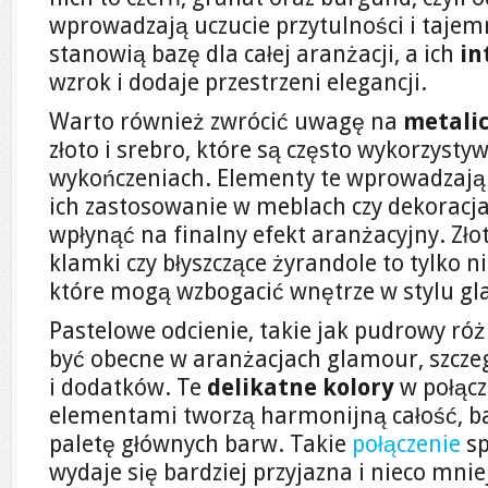
wprowadzają uczucie przytulności i tajemn
stanowią bazę dla całej aranżacji, a ich
in
wzrok i dodaje przestrzeni elegancji.
Warto również zwrócić uwagę na
metali
złoto i srebro, które są często wykorzyst
wykończeniach. Elementy te wprowadzają 
ich zastosowanie w meblach czy dekoracj
wpłynąć na finalny efekt aranżacyjny. Zło
klamki czy błyszczące żyrandole to tylko n
które mogą wzbogacić wnętrze w stylu g
Pastelowe odcienie, takie jak pudrowy ró
być obecne w aranżacjach glamour, szcze
i dodatków. Te
delikatne kolory
w połącz
elementami tworzą harmonijną całość, b
paletę głównych barw. Takie
połączenie
sp
wydaje się bardziej przyjazna i nieco mni