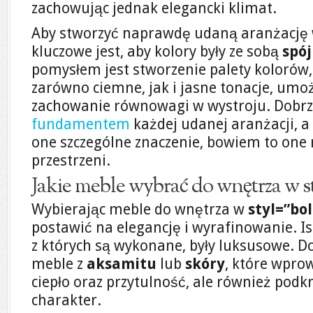
zachowując jednak elegancki klimat.
Aby stworzyć naprawdę udaną aranżację 
kluczowe jest, aby kolory były ze sobą
spó
pomysłem jest stworzenie palety kolorów,
zarówno ciemne, jak i jasne tonacje, um
zachowanie równowagi w wystroju. Dobrz
fundamentem
każdej udanej aranżacji, 
one szczególne znaczenie, bowiem to one 
przestrzeni.
Jakie meble wybrać do wnętrza w s
Wybierając meble do wnętrza w
styl=”bo
postawić na elegancję i wyrafinowanie. Ist
z których są wykonane, były luksusowe.
meble z
aksamitu
lub
skóry
, które wpro
ciepło oraz przytulność, ale również podk
charakter.