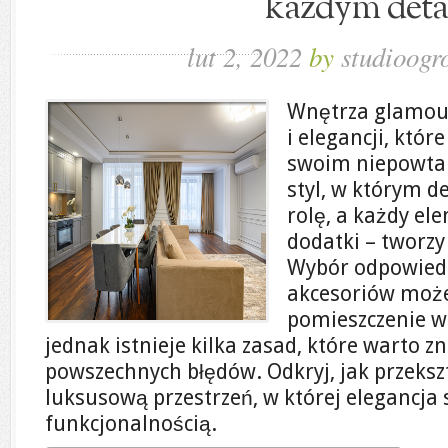
każdym deta
lut 2, 2022
by
studioogr
Wnętrza glamour
i elegancji, któr
swoim niepowta
styl, w którym d
rolę, a każdy el
dodatki – tworzy
Wybór odpowiedn
akcesoriów może
pomieszczenie w 
jednak istnieje kilka zasad, które warto z
powszechnych błędów. Odkryj, jak przeksz
luksusową przestrzeń, w której elegancja 
funkcjonalnością.