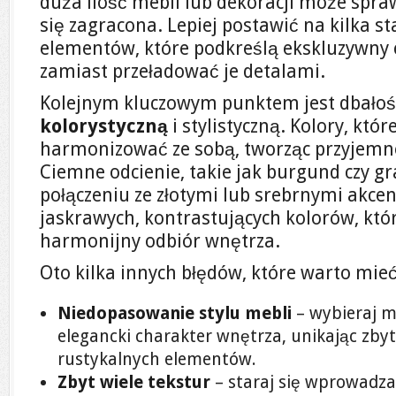
duża ilość mebli lub dekoracji może spraw
się zagracona. Lepiej postawić na kilka 
elementów, które podkreślą ekskluzywny 
zamiast przeładować je detalami.
Kolejnym kluczowym punktem jest dbało
kolorystyczną
i stylistyczną. Kolory, któ
harmonizować ze sobą, tworząc przyjemne
Ciemne odcienie, takie jak burgund czy g
połączeniu ze złotymi lub srebrnymi akcen
jaskrawych, kontrastujących kolorów, kt
harmonijny odbiór wnętrza.
Oto kilka innych błędów, które warto mie
Niedopasowanie stylu mebli
– wybieraj m
elegancki charakter wnętrza, unikając zby
rustykalnych elementów.
Zbyt wiele tekstur
– staraj się wprowadza