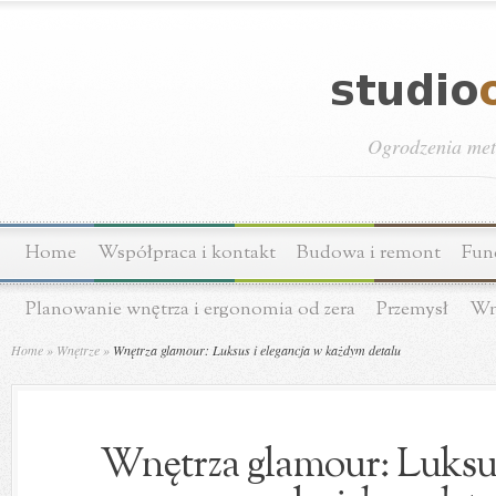
Ogrodzenia meta
Home
Współpraca i kontakt
Budowa i remont
Fun
Planowanie wnętrza i ergonomia od zera
Przemysł
Wn
Home
»
Wnętrze
»
Wnętrza glamour: Luksus i elegancja w każdym detalu
Wnętrza glamour: Luksus