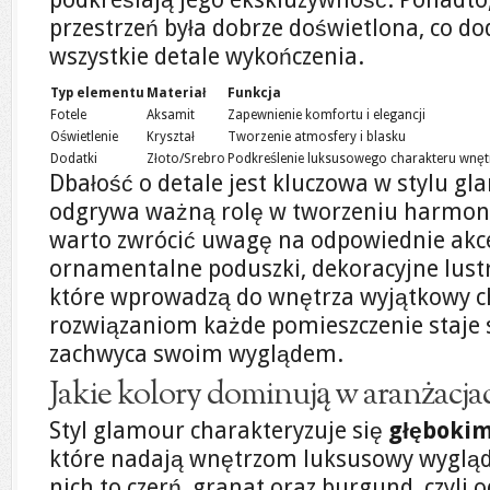
przestrzeń była dobrze doświetlona, co 
wszystkie detale wykończenia.
Typ elementu
Materiał
Funkcja
Fotele
Aksamit
Zapewnienie komfortu i elegancji
Oświetlenie
Kryształ
Tworzenie atmosfery i blasku
Dodatki
Złoto/Srebro
Podkreślenie luksusowego charakteru wnęt
Dbałość o detale jest kluczowa w stylu g
odgrywa ważną rolę w tworzeniu harmonij
warto zwrócić uwagę na odpowiednie akces
ornamentalne poduszki, dekoracyjne lustr
które wprowadzą do wnętrza wyjątkowy ch
rozwiązaniom każde pomieszczenie staje s
zachwyca swoim wyglądem.
Jakie kolory dominują w aranżacja
Styl glamour charakteryzuje się
głębokim
które nadają wnętrzom luksusowy wygląd.
nich to czerń, granat oraz burgund, czyli o