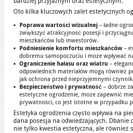
bardziej przyjaznym oraz estetycznym.
Oto kilka kluczowych zalet estetycznych o
Poprawa wartości wizualnej
– ładne ogro
zwiększyć atrakcyjność posesji i przyciąg
mieszkańców lub inwestorów.
Podniesienie komfortu mieszkańców
– e
dobremu samopoczuciu i może wpływać na l
Ograniczenie hałasu oraz wiatru
– elegan
odpowiednich materiałów mogą również peł
jak ochrona przed nieprzyjemnymi czynni
Bezpieczeństwo i prywatność
– dobrze z
estetyczne ogrodzenie, może zapewnić mi
prywatności, co jest istotne w przypadku p
Estetyka ogrodzenia często wpływa na pier
dana posesja na odwiedzających. Dbanie 
nie tylko kwestia estetyczna, ale również