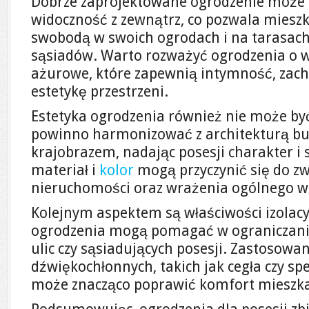
Dobrze zaprojektowane ogrodzenie może 
widoczność z zewnątrz, co pozwala mieszk
swobodą w swoich ogrodach i na tarasach
sąsiadów. Warto rozważyć ogrodzenia o w
ażurowe, które zapewnią intymność, zac
estetykę przestrzeni.
Estetyka ogrodzenia również nie może by
powinno harmonizować z architekturą b
krajobrazem, nadając posesji charakter i 
materiał i
kolor
mogą przyczynić się do zw
nieruchomości oraz wrażenia ogólnego w
Kolejnym aspektem są właściwości izolacy
ogrodzenia mogą pomagać w ograniczan
ulic czy sąsiadujących posesji. Zastosowa
dźwiękochłonnych, takich jak cegła czy sp
może znacząco poprawić komfort mieszk