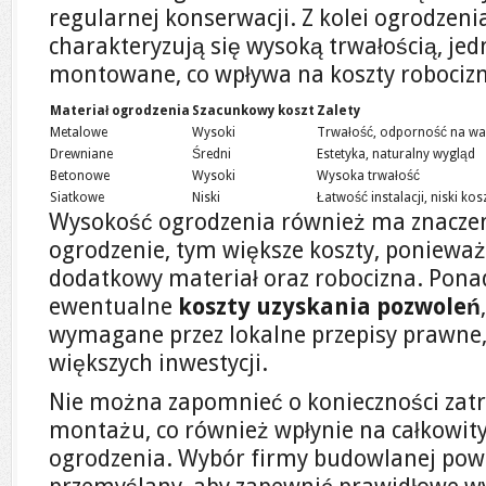
regularnej konserwacji. Z kolei ogrodzen
charakteryzują się wysoką trwałością, je
montowane, co wpływa na koszty robocizn
Materiał ogrodzenia
Szacunkowy koszt
Zalety
Metalowe
Wysoki
Trwałość, odporność na wa
Drewniane
Średni
Estetyka, naturalny wygląd
Betonowe
Wysoki
Wysoka trwałość
Siatkowe
Niski
Łatwość instalacji, niski kos
Wysokość ogrodzenia również ma znaczen
ogrodzenie, tym większe koszty, poniewa
dodatkowy materiał oraz robocizna. Pona
ewentualne
koszty uzyskania pozwoleń
wymagane przez lokalne przepisy prawne,
większych inwestycji.
Nie można zapomnieć o konieczności zatr
montażu, co również wpłynie na całkowit
ogrodzenia. Wybór firmy budowlanej powi