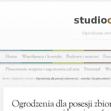
Ogrodzenia meta
Home
Współpraca i kontakt
Budowa i remont
Fun
Planowanie wnętrza i ergonomia od zera
Przemysł
Wn
Home
»
Budowa i remont
»
Ogrodzenia dla posesji zbiorowych – estetyka i bezpieczeństwo
Ogrodzenia dla posesji zbio