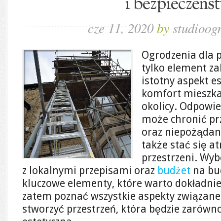
i bezpieczeńs
cze 11, 2020
by
studioog
Ogrodzenia dla p
tylko element za
istotny aspekt e
komfort mieszka
okolicy. Odpowi
może chronić pr
oraz niepożądan
także stać się a
przestrzeni. Wy
z lokalnymi przepisami oraz
budżet
na bu
kluczowe elementy, które warto dokładni
zatem poznać wszystkie aspekty związane
stworzyć przestrzeń, która będzie zarówno 