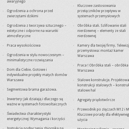
awaryjnego
Kluczowe zastosowania
Ogrodzenia a ochrona przed
przełączników przepływu w
zwierzętami dzikimi
systemach przemysłowych
Ogrodzenia z tworzywa sztucznego –
Obróbka stali. Szlifowanie stali
estetyczne i odporne na warunki
nierdzewnej – elementy ze stali
atmosferyczne
nierdzewnej
Praca wysokościowa
Kamery dla twojej firmy. Telewiz
przemysłowa: montaż kamer
Ogrodzenia w stylu nowoczesnym –
Warszawa
minimalistyczne rozwiązania
Praca ! Obróbka stali – obróbk
Dom dla Ciebie. Gotowe i
Warszawa
indywidualne projekty małych domów
Warszawa
Stalowe konstrukcje. Projektowa
konstrukcji stalowych – konstru
Segmentowa brama garażowa.
stalowe hal
Inwertery: Jak działają i dlaczego są
Agregaty prądotwórcze
ważne w systemach fotowoltaicznych
Przewodnik po złączach M12 i M
Świadectwa charakterystyki
Kluczowe porady dla efektywne
energetycznej: Wymagania i korzyści
użycia
Instrukcja podłączenia zbiornika na