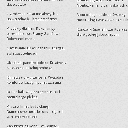
Monitoring w firmie – wycena.
deszczówkę
Montaż kamer przemysłowych c
Ogrodzenia z krat metalowych –
Monitoring do sklepu. Systemy
uniwersalność i bezpieczeństwo
monitoringu Warszawa – cennik
Produkty dla firm. Doki, rampy
Końcówki Spawalnicze: Rozwiąz
przeładunkowe. Bramy Garażowe
dla Wysokiej Jakości Spoin
Rolowane Leszno
Oświetlenie LED w Poznaniu: Energia,
styl i oszczędności
Układanie paneli w jodełkę: Kreatywny
sposób na unikalną podłogę
Klimatyzatory przenośne: Wygoda i
komfort w każdym pomieszczeniu
Dom z bali: Wnętrza pełne uroku i
naturalnego piękna
Praca w firmie budowlanej.
Diamentowe cięcie betonu – cięcie i
wiercenie w betonie
Zabudowa balkonów w Gdańsku: