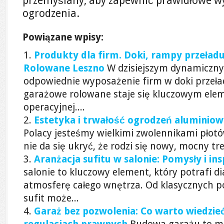
przemyślany, aby zapewnić prawidłowe w
ogrodzenia.
Powiązane wpisy:
Produkty dla firm. Doki, rampy przeł
Rolowane Leszno
W dzisiejszym dynamicznym
odpowiednie wyposażenie firm w doki przeł
garażowe rolowane staje się kluczowym ele
operacyjnej....
Estetyka i trwałość ogrodzeń aluminio
Polacy jesteśmy wielkimi zwolennikami płot
nie da się ukryć, że rodzi się nowy, mocny tre
Aranżacja sufitu w salonie: Pomysły i ins
salonie to kluczowy element, który potrafi d
atmosferę całego wnętrza. Od klasycznych p
sufit może...
Garaż bez pozwolenia: Co warto wiedzie