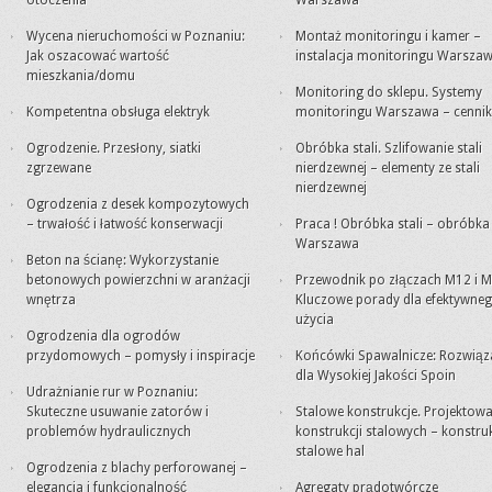
otoczenia
Warszawa
Wycena nieruchomości w Poznaniu:
Montaż monitoringu i kamer –
Jak oszacować wartość
instalacja monitoringu Warsza
mieszkania/domu
Monitoring do sklepu. Systemy
Kompetentna obsługa elektryk
monitoringu Warszawa – cennik
Ogrodzenie. Przesłony, siatki
Obróbka stali. Szlifowanie stali
zgrzewane
nierdzewnej – elementy ze stali
nierdzewnej
Ogrodzenia z desek kompozytowych
– trwałość i łatwość konserwacji
Praca ! Obróbka stali – obróbk
Warszawa
Beton na ścianę: Wykorzystanie
betonowych powierzchni w aranżacji
Przewodnik po złączach M12 i M
wnętrza
Kluczowe porady dla efektywne
użycia
Ogrodzenia dla ogrodów
przydomowych – pomysły i inspiracje
Końcówki Spawalnicze: Rozwiąz
dla Wysokiej Jakości Spoin
Udrażnianie rur w Poznaniu:
Skuteczne usuwanie zatorów i
Stalowe konstrukcje. Projektowa
problemów hydraulicznych
konstrukcji stalowych – konstru
stalowe hal
Ogrodzenia z blachy perforowanej –
elegancja i funkcjonalność
Agregaty prądotwórcze