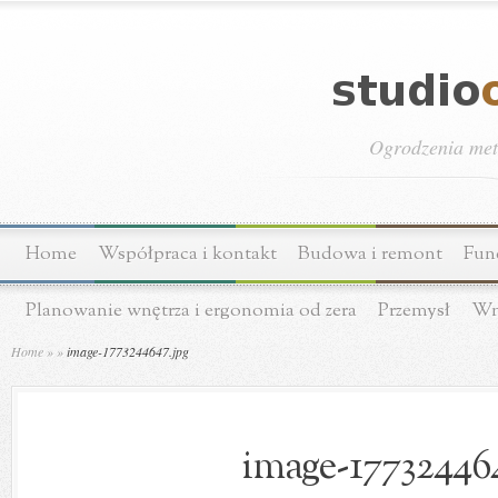
Ogrodzenia meta
Home
Współpraca i kontakt
Budowa i remont
Fun
Planowanie wnętrza i ergonomia od zera
Przemysł
Wn
Home
»
»
image-1773244647.jpg
image-177324464