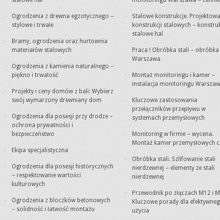
stalowe hal
monitoringu Warszawa – cennik
Ogrodzenia z drewna egzotycznego –
Stalowe konstrukcje. Projektowa
stylowe i trwałe
konstrukcji stalowych – konstru
stalowe hal
Bramy, ogrodzenia oraz hurtownia
materiałów stalowych
Praca ! Obróbka stali – obróbk
Warszawa
Ogrodzenia z kamienia naturalnego –
piękno i trwałość
Montaż monitoringu i kamer –
instalacja monitoringu Warsza
Projekty i ceny domów z bali: Wybierz
swój wymarzony drewniany dom
Kluczowe zastosowania
przełączników przepływu w
Ogrodzenia dla posesji przy drodze –
systemach przemysłowych
ochrona prywatności i
bezpieczeństwo
Monitoring w firmie – wycena.
Montaż kamer przemysłowych c
Ekipa specjalistyczna
Obróbka stali. Szlifowanie stali
Ogrodzenia dla posesji historycznych
nierdzewnej – elementy ze stali
– respektowanie wartości
nierdzewnej
kulturowych
Przewodnik po złączach M12 i M
Ogrodzenia z bloczków betonowych
Kluczowe porady dla efektywne
– solidność i łatwość montażu
użycia