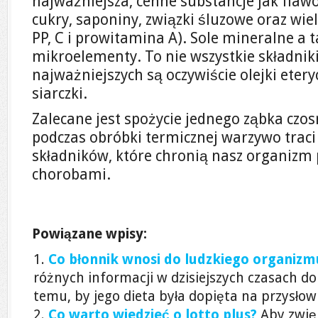
najważniejsza, cenne substancje jak fla
cukry, saponiny, związki śluzowe oraz wie
PP, C i prowitamina A). Sole mineralne a 
mikroelementy. To nie wszystkie składniki
najważniejszych są oczywiście olejki etery
siarczki.
Zalecane jest spożycie jednego ząbka czo
podczas obróbki termicznej warzywo traci
składników, które chronią nasz organizm
chorobami.
Powiązane wpisy:
Co błonnik wnosi do ludzkiego organizm
różnych informacji w dzisiejszych czasach do
temu, by jego dieta była dopięta na przysłow
Co warto wiedzieć o lotto plus?
Aby zwię