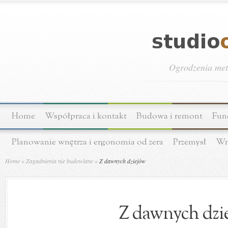
Ogrodzenia meta
Home
Współpraca i kontakt
Budowa i remont
Fun
Planowanie wnętrza i ergonomia od zera
Przemysł
Wn
Home
»
Zagadnienia nie budowlane
»
Z dawnych dziejów
Z dawnych dzi