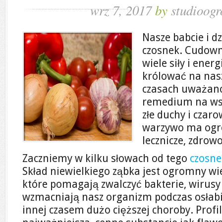
wrz 7, 2017
by
studioogr
Nasze babcie i d
czosnek. Cudown
wiele siły i ener
królować na nas
czasach uważano,
remedium na wsz
złe duchy i czaro
warzywo ma ogr
lecznicze, zdrow
Zaczniemy w kilku słowach od tego
czosne
Skład niewielkiego ząbka jest ogromny wie
które pomagają zwalczyć bakterie, wirusy 
wzmacniają nasz organizm podczas osłabie
innej czasem dużo cięższej choroby. Profil