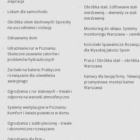
inspiracje
Obróbka stali. Szlifowanie stali
Lokum dla samochodu
nierdzewnej – elementy ze stali
nierdzewnej
Obróbka okien dachowych: Sposoby
na uszczelnienie i izolację
Monitoring do sklepu. Systemy
monitoringu Warszawa – cennik
Odnawiamy dom
Końcówki Spawalnicze: Rozwiąz
Udrażnianie rur w Poznaniu:
dla Wysokiej Jakości Spoin
Skuteczne usuwanie zatorów i
problemów hydraulicznych
Praca ! Obróbka stali – obróbk
Warszawa
Żarówki na baterie: Praktyczne
rozwiązanie dla oświetlenia
Kamery dla twojej firmy. Telewiz
awaryjnego
przemysłowa: montaż kamer
Warszawa
Ogrodzenia z rur stalowych – trwałe i
odporne na warunki atmosferyczne
Systemy wentylacyjne w Poznaniu:
Komfort i świeże powietrze w domu
Ogrodzenia z siatki plecionej – trwałe
i ekonomiczne rozwiązanie
Ogrodzenia dla firm –