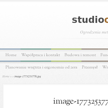
Ogrodzenia meta
Home
Współpraca i kontakt
Budowa i remont
Fun
Planowanie wnętrza i ergonomia od zera
Przemysł
Wn
Home
»
»
image-1773253776.jpg
image-177325377