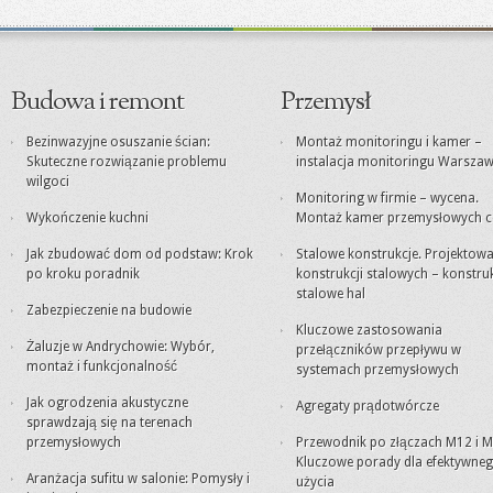
Budowa i remont
Przemysł
Bezinwazyjne osuszanie ścian:
Montaż monitoringu i kamer –
Skuteczne rozwiązanie problemu
instalacja monitoringu Warsza
wilgoci
Monitoring w firmie – wycena.
Wykończenie kuchni
Montaż kamer przemysłowych c
Jak zbudować dom od podstaw: Krok
Stalowe konstrukcje. Projektowa
po kroku poradnik
konstrukcji stalowych – konstru
stalowe hal
Zabezpieczenie na budowie
Kluczowe zastosowania
Żaluzje w Andrychowie: Wybór,
przełączników przepływu w
montaż i funkcjonalność
systemach przemysłowych
Jak ogrodzenia akustyczne
Agregaty prądotwórcze
sprawdzają się na terenach
przemysłowych
Przewodnik po złączach M12 i M
Kluczowe porady dla efektywne
Aranżacja sufitu w salonie: Pomysły i
użycia