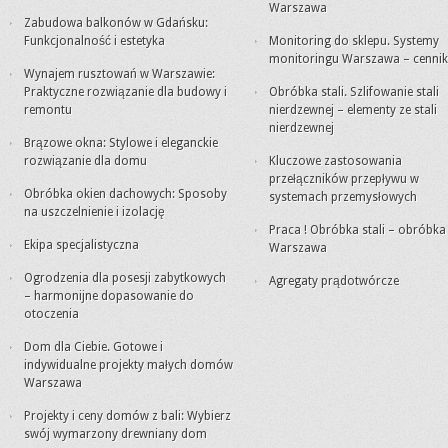
Warszawa
Zabudowa balkonów w Gdańsku:
Funkcjonalność i estetyka
Monitoring do sklepu. Systemy
monitoringu Warszawa – cennik
Wynajem rusztowań w Warszawie:
Praktyczne rozwiązanie dla budowy i
Obróbka stali. Szlifowanie stali
remontu
nierdzewnej – elementy ze stali
nierdzewnej
Brązowe okna: Stylowe i eleganckie
rozwiązanie dla domu
Kluczowe zastosowania
przełączników przepływu w
Obróbka okien dachowych: Sposoby
systemach przemysłowych
na uszczelnienie i izolację
Praca ! Obróbka stali – obróbk
Ekipa specjalistyczna
Warszawa
Ogrodzenia dla posesji zabytkowych
Agregaty prądotwórcze
– harmonijne dopasowanie do
otoczenia
Dom dla Ciebie. Gotowe i
indywidualne projekty małych domów
Warszawa
Projekty i ceny domów z bali: Wybierz
swój wymarzony drewniany dom