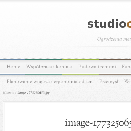
Ogrodzenia meta
Home
Współpraca i kontakt
Budowa i remont
Fun
Planowanie wnętrza i ergonomia od zera
Przemysł
Wn
Home
»
»
image-1773250656.jpg
image-177325065