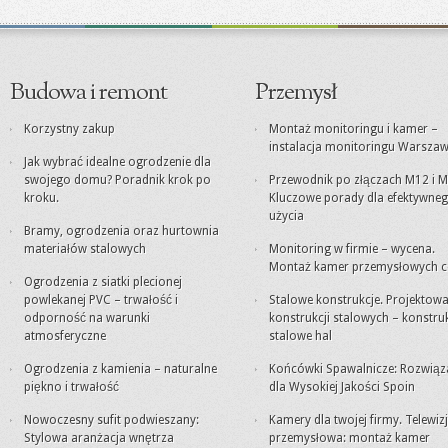
Budowa i remont
Przemysł
Korzystny zakup
Montaż monitoringu i kamer –
instalacja monitoringu Warsza
Jak wybrać idealne ogrodzenie dla
swojego domu? Poradnik krok po
Przewodnik po złączach M12 i M
kroku.
Kluczowe porady dla efektywne
użycia
Bramy, ogrodzenia oraz hurtownia
materiałów stalowych
Monitoring w firmie – wycena.
Montaż kamer przemysłowych c
Ogrodzenia z siatki plecionej
powlekanej PVC – trwałość i
Stalowe konstrukcje. Projektowa
odporność na warunki
konstrukcji stalowych – konstru
atmosferyczne
stalowe hal
Ogrodzenia z kamienia – naturalne
Końcówki Spawalnicze: Rozwiąz
piękno i trwałość
dla Wysokiej Jakości Spoin
Nowoczesny sufit podwieszany:
Kamery dla twojej firmy. Telewiz
Stylowa aranżacja wnętrza
przemysłowa: montaż kamer