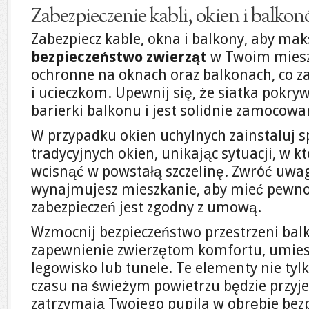
Zabezpieczenie kabli, okien i balko
Zabezpiecz kable, okna i balkony, aby ma
bezpieczeństwo zwierząt
w Twoim mieszk
ochronne na oknach oraz balkonach, co 
i ucieczkom. Upewnij się, że siatka pokry
barierki balkonu i jest solidnie zamocowa
W przypadku okien uchylnych zainstaluj s
tradycyjnych okien, unikając sytuacji, w k
wcisnąć w powstałą szczelinę. Zwróć uwagę
wynajmujesz mieszkanie, aby mieć pewn
zabezpieczeń jest zgodny z umową.
Wzmocnij bezpieczeństwo przestrzeni bal
zapewnienie zwierzętom komfortu, umies
legowisko lub tunele. Te elementy nie tyl
czasu na świeżym powietrzu będzie przyje
zatrzymają Twojego pupila w obrębie bezpi