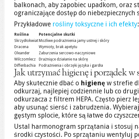
balkonach, aby zapobiec upadkom, oraz st
ograniczające dostęp do niebezpiecznych s
Przykładowe
rośliny toksyczne i ich efekty
:
Roślina
Potencjalne skutki
Skrzydłokwiat
Możliwe podrażnienia jamy ustnej i skóry
Dracena
Wymioty, brak apetytu
Oleander
Zaburzenia sercowo-naczyniowe
Wilczomlecz
Drażniące działanie na skórę
Diffenbachia
Podrażnienia i obrzęki języka i gardła
Jak utrzymać higienę i porządek w s
Aby skutecznie dbać o
higienę
w strefie d
odkurzaj, najlepiej codziennie lub co drug
odkurzacza z filtrem HEPA. Często pierz l
aby usunąć sierść i zabrudzenia. Wybieraj
gęstym splocie, które są łatwe do czyszcze
Ustal harmonogram sprzątania i stosuj n
środki czystości. Po sprzątaniu wentyluj 