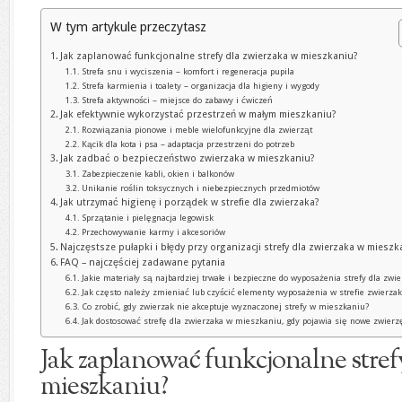
W tym artykule przeczytasz
Jak zaplanować funkcjonalne strefy dla zwierzaka w mieszkaniu?
Strefa snu i wyciszenia – komfort i regeneracja pupila
Strefa karmienia i toalety – organizacja dla higieny i wygody
Strefa aktywności – miejsce do zabawy i ćwiczeń
Jak efektywnie wykorzystać przestrzeń w małym mieszkaniu?
Rozwiązania pionowe i meble wielofunkcyjne dla zwierząt
Kącik dla kota i psa – adaptacja przestrzeni do potrzeb
Jak zadbać o bezpieczeństwo zwierzaka w mieszkaniu?
Zabezpieczenie kabli, okien i balkonów
Unikanie roślin toksycznych i niebezpiecznych przedmiotów
Jak utrzymać higienę i porządek w strefie dla zwierzaka?
Sprzątanie i pielęgnacja legowisk
Przechowywanie karmy i akcesoriów
Najczęstsze pułapki i błędy przy organizacji strefy dla zwierzaka w mieszk
FAQ – najczęściej zadawane pytania
Jakie materiały są najbardziej trwałe i bezpieczne do wyposażenia strefy dla zwi
Jak często należy zmieniać lub czyścić elementy wyposażenia w strefie zwierzak
Co zrobić, gdy zwierzak nie akceptuje wyznaczonej strefy w mieszkaniu?
Jak dostosować strefę dla zwierzaka w mieszkaniu, gdy pojawia się nowe zwierz
Jak zaplanować funkcjonalne stref
mieszkaniu?