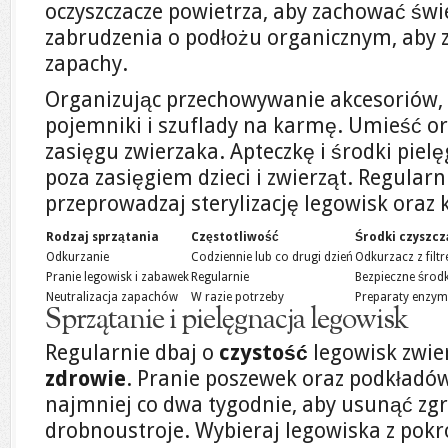
oczyszczacze powietrza, aby zachować świ
zabrudzenia o podłożu organicznym, aby
zapachy.
Organizując przechowywanie akcesoriów
pojemniki i szuflady na karmę. Umieść o
zasięgu zwierzaka. Apteczkę i środki piel
poza zasięgiem dzieci i zwierząt. Regularni
przeprowadzaj sterylizację legowisk oraz 
Rodzaj sprzątania
Częstotliwość
Środki czyszc
Odkurzanie
Codziennie lub co drugi dzień
Odkurzacz z filt
Pranie legowisk i zabawek
Regularnie
Bezpieczne środk
Neutralizacja zapachów
W razie potrzeby
Preparaty enzym
Sprzątanie i pielęgnacja legowisk
Regularnie dbaj o
czystość
legowisk zwier
zdrowie
. Pranie poszewek oraz podkładó
najmniej co dwa tygodnie, aby usunąć zg
drobnoustroje. Wybieraj legowiska z pokr