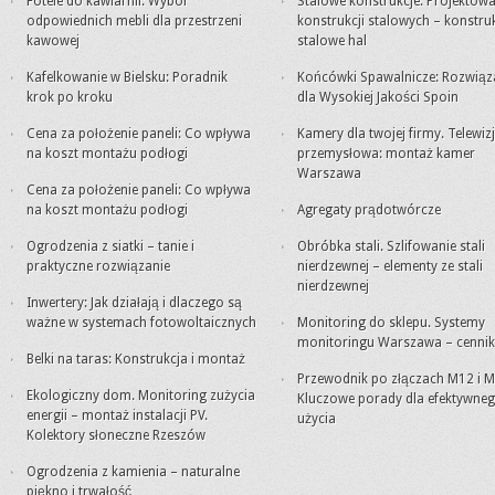
Fotele do kawiarnii: Wybór
Stalowe konstrukcje. Projektowa
odpowiednich mebli dla przestrzeni
konstrukcji stalowych – konstru
kawowej
stalowe hal
Kafelkowanie w Bielsku: Poradnik
Końcówki Spawalnicze: Rozwiąz
krok po kroku
dla Wysokiej Jakości Spoin
Cena za położenie paneli: Co wpływa
Kamery dla twojej firmy. Telewiz
na koszt montażu podłogi
przemysłowa: montaż kamer
Warszawa
Cena za położenie paneli: Co wpływa
na koszt montażu podłogi
Agregaty prądotwórcze
Ogrodzenia z siatki – tanie i
Obróbka stali. Szlifowanie stali
praktyczne rozwiązanie
nierdzewnej – elementy ze stali
nierdzewnej
Inwertery: Jak działają i dlaczego są
ważne w systemach fotowoltaicznych
Monitoring do sklepu. Systemy
monitoringu Warszawa – cennik
Belki na taras: Konstrukcja i montaż
Przewodnik po złączach M12 i M
Ekologiczny dom. Monitoring zużycia
Kluczowe porady dla efektywne
energii – montaż instalacji PV.
użycia
Kolektory słoneczne Rzeszów
Ogrodzenia z kamienia – naturalne
piękno i trwałość