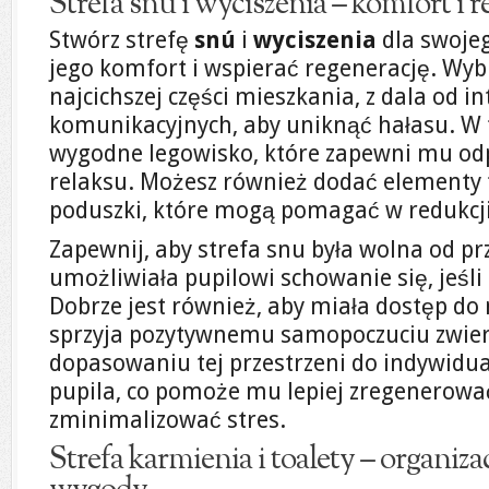
Strefa snu i wyciszenia – komfort i 
Stwórz strefę
snú
i
wyciszenia
dla swojeg
jego komfort i wspierać regenerację. Wybi
najcichszej części mieszkania, z dala od 
komunikacyjnych, aby uniknąć hałasu. W t
wygodne legowisko, które zapewni mu od
relaksu. Możesz również dodać elementy 
poduszki, które mogą pomagać w redukcji
Zapewnij, aby strefa snu była wolna od pr
umożliwiała pupilowi schowanie się, jeśli 
Dobrze jest również, aby miała dostęp do 
sprzyja pozytywnemu samopoczuciu zwier
dopasowaniu tej przestrzeni do indywidu
pupila, co pomoże mu lepiej zregenerować
zminimalizować stres.
Strefa karmienia i toalety – organizac