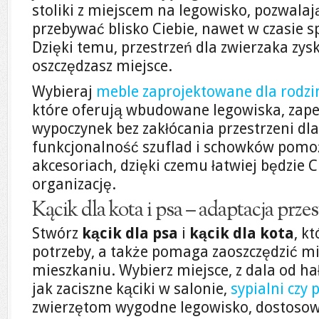
stoliki z miejscem na legowisko, pozwala
przebywać blisko Ciebie, nawet w czasie s
Dzięki temu, przestrzeń dla zwierzaka zys
oszczędzasz miejsce.
Wybieraj
meble zaprojektowane dla rodzi
które oferują wbudowane legowiska, zap
wypoczynek bez zakłócania przestrzeni dla
funkcjonalność szuflad i schowków pomo
akcesoriach, dzięki czemu łatwiej będzie 
organizację.
Kącik dla kota i psa – adaptacja prze
Stwórz
kącik dla psa
i
kącik dla kota
, k
potrzeby, a także pomaga zaoszczędzić m
mieszkaniu. Wybierz miejsce, z dala od hał
jak zaciszne kąciki w salonie,
sypialni czy
zwierzętom wygodne legowisko, dostosowa