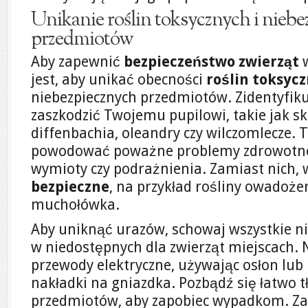
Unikanie roślin toksycznych i nieb
przedmiotów
Aby zapewnić
bezpieczeństwo zwierząt
w
jest, aby unikać obecności
roślin toksyc
niebezpiecznych przedmiotów. Zidentyfiku
zaszkodzić Twojemu pupilowi, takie jak sk
diffenbachia, oleandry czy wilczomlecze. 
powodować poważne problemy zdrowotne,
wymioty czy podrażnienia. Zamiast nich, 
bezpieczne
, na przykład rośliny owadożern
muchołówka.
Aby uniknąć urazów, schowaj wszystkie n
w niedostępnych dla zwierząt miejscach. 
przewody elektryczne, używając osłon lub
nakładki na gniazdka. Pozbądź się łatwo t
przedmiotów, aby zapobiec wypadkom. Zain