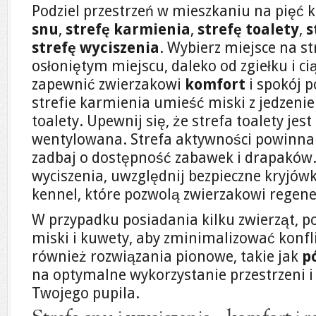
Podziel przestrzeń w mieszkaniu na pięć 
snu
,
strefę karmienia
,
strefę toalety
,
s
strefę wyciszenia
. Wybierz miejsce na s
osłoniętym miejscu, daleko od zgiełku i 
zapewnić zwierzakowi
komfort
i spokój 
strefie karmienia umieść miski z jedzeni
toalety. Upewnij się, że strefa toalety jes
wentylowana. Strefa aktywności powinna
zadbaj o dostępność zabawek i drapaków. 
wyciszenia, uwzględnij bezpieczne kryjówki
kennel, które pozwolą zwierzakowi regen
W przypadku posiadania kilku zwierząt, pod
miski i kuwety, aby zminimalizować konflik
również rozwiązania pionowe, takie jak
p
na optymalne wykorzystanie przestrzeni i
Twojego pupila.