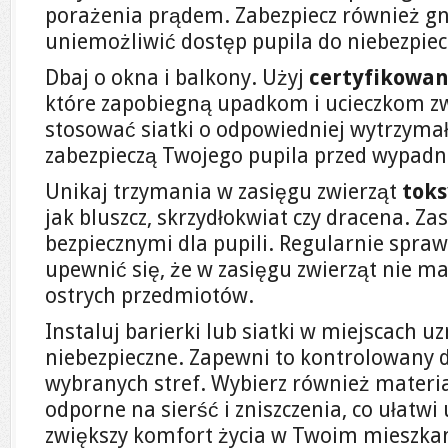
porażenia prądem. Zabezpiecz również gn
uniemożliwić dostęp pupila do niebezpie
Dbaj o okna i balkony. Użyj
certyfikowan
które zapobiegną upadkom i ucieczkom zw
stosować siatki o odpowiedniej wytrzymało
zabezpieczą Twojego pupila przed wypadn
Unikaj trzymania w zasięgu zwierząt
toks
jak bluszcz, skrzydłokwiat czy dracena. Z
bezpiecznymi dla pupili. Regularnie spraw
upewnić się, że w zasięgu zwierząt nie ma
ostrych przedmiotów.
Instaluj barierki lub siatki w miejscach 
niebezpieczne. Zapewni to kontrolowany 
wybranych stref. Wybierz również materi
odporne na sierść i zniszczenia, co ułatw
zwiększy komfort życia w Twoim mieszka