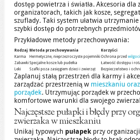
dostęp powietrza i światła. Akcesoria dla
organizatorach, takich jak kosze, segreg
szuflady. Taki system ułatwia utrzymanie
szybki dostęp do potrzebnych przedmiotó
Przykładowe metody przechowywania:
Rodzaj
Metoda przechowywania
Korzyści
Karma
Hermetyczne, nieprzezroczyste pojemniki
Ochrona przed
wilgoci
Zabawki
Specjalne kosze lub pudełka
Łatwość dostępu i rot
Leki
Szafki poza zasięgiem dzieci i zwierząt
Bezpieczeństwo i och
Zaplanuj stałą przestrzeń dla karmy i akc
zarządzać przestrzenią w
mieszkaniu oraz
porządek
. Utrzymując porządek w przech
komfortowe warunki dla swojego zwierza
Najczęstsze pułapki i błędy przy org
zwierzaka w mieszkaniu
Unikaj typowych
pułapek
przy organizacji
zwierzaka. Najczęstsze błędy to brak odp