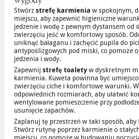
wygody
Stwórz
strefę karmienia
w spokojnym, d
miejscu, aby zapewnić higieniczne warunk
jedzenie i wodę z pewnym dystansem od śc
zwierzęciu jeść w komfortowy sposób. Od
uniknąć bałaganu i zachęcić pupila do pi
antypoślizgowych pod miski, co pomoże o
jedzenia i wody.
Zapewnij
strefę toalety
w dyskretnym mie
karmienia. Kuweta powinna być umiejsco
zwierzęciu ciche i komfortowe warunki. W
odpowiednich rozmiarach, aby ułatwić kor
wentylowane pomieszczenie przy podłodze
usunięcie zapachów.
Zaplanuj tę przestrzeń w taki sposób, aby
Stwórz rutynę poprzez karmienie o stały
miejscu, co pomoże w budowaniu poczuci