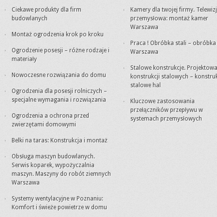
Ciekawe produkty dla firm
Kamery dla twojej firmy. Telewiz
budowlanych
przemysłowa: montaż kamer
Warszawa
Montaż ogrodzenia krok po kroku
Praca ! Obróbka stali – obróbk
Ogrodzenie posesji – różne rodzaje i
Warszawa
materiały
Stalowe konstrukcje. Projektowa
Nowoczesne rozwiązania do domu
konstrukcji stalowych – konstru
stalowe hal
Ogrodzenia dla posesji rolniczych –
specjalne wymagania i rozwiązania
Kluczowe zastosowania
przełączników przepływu w
Ogrodzenia a ochrona przed
systemach przemysłowych
zwierzętami domowymi
Belki na taras: Konstrukcja i montaż
Obsługa maszyn budowlanych.
Serwis koparek, wypożyczalnia
maszyn. Maszyny do robót ziemnych
Warszawa
Systemy wentylacyjne w Poznaniu:
Komfort i świeże powietrze w domu