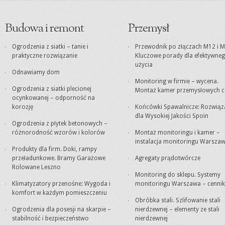
Budowa i remont
Przemysł
Ogrodzenia z siatki – tanie i
Przewodnik po złączach M12 i M
praktyczne rozwiązanie
Kluczowe porady dla efektywne
użycia
Odnawiamy dom
Monitoring w firmie – wycena.
Ogrodzenia z siatki plecionej
Montaż kamer przemysłowych c
ocynkowanej – odporność na
korozję
Końcówki Spawalnicze: Rozwiąz
dla Wysokiej Jakości Spoin
Ogrodzenia z płytek betonowych –
różnorodność wzorów i kolorów
Montaż monitoringu i kamer –
instalacja monitoringu Warsza
Produkty dla firm. Doki, rampy
przeładunkowe. Bramy Garażowe
Agregaty prądotwórcze
Rolowane Leszno
Monitoring do sklepu. Systemy
Klimatyzatory przenośne: Wygoda i
monitoringu Warszawa – cennik
komfort w każdym pomieszczeniu
Obróbka stali. Szlifowanie stali
Ogrodzenia dla posesji na skarpie –
nierdzewnej – elementy ze stali
stabilność i bezpieczeństwo
nierdzewnej