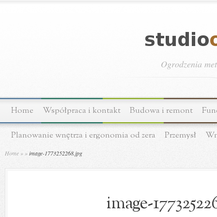
Ogrodzenia meta
Home
Współpraca i kontakt
Budowa i remont
Fun
Planowanie wnętrza i ergonomia od zera
Przemysł
Wn
Home
»
»
image-1773252268.jpg
image-177325226