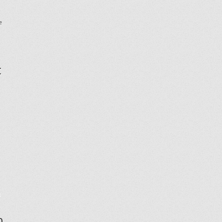
e
t
a
p