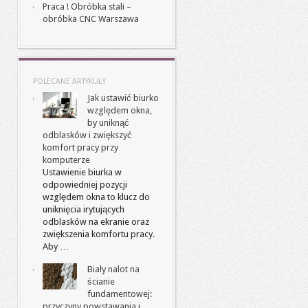
Praca ! Obróbka stali –
obróbka CNC Warszawa
POLECANE ARTYKUŁY
Jak ustawić biurko
względem okna,
by uniknąć
odblasków i zwiększyć
komfort pracy przy
komputerze
Ustawienie biurka w
odpowiedniej pozycji
względem okna to klucz do
uniknięcia irytujących
odblasków na ekranie oraz
zwiększenia komfortu pracy.
Aby …
Biały nalot na
ścianie
fundamentowej:
przyczyny powstawania i