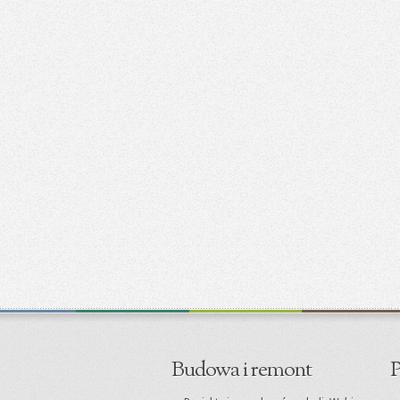
Budowa i remont
P