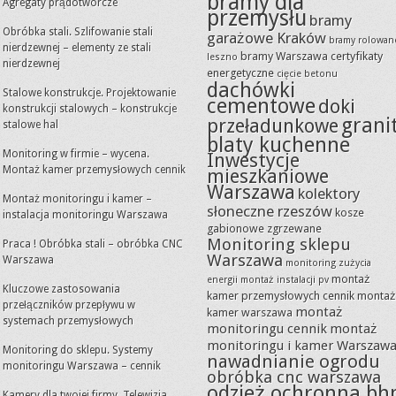
bramy dla
Agregaty prądotwórcze
przemysłu
bramy
Obróbka stali. Szlifowanie stali
garażowe Kraków
bramy rolowan
nierdzewnej – elementy ze stali
bramy Warszawa
certyfikaty
leszno
nierdzewnej
energetyczne
cięcie betonu
dachówki
Stalowe konstrukcje. Projektowanie
cementowe
doki
konstrukcji stalowych – konstrukcje
grani
przeładunkowe
stalowe hal
blaty kuchenne
Monitoring w firmie – wycena.
Inwestycje
Montaż kamer przemysłowych cennik
mieszkaniowe
Warszawa
kolektory
Montaż monitoringu i kamer –
słoneczne rzeszów
kosze
instalacja monitoringu Warszawa
gabionowe zgrzewane
Monitoring sklepu
Praca ! Obróbka stali – obróbka CNC
Warszawa
Warszawa
monitoring zużycia
montaż
energii
montaż instalacji pv
Kluczowe zastosowania
kamer przemysłowych cennik
montaż
przełączników przepływu w
montaż
kamer warszawa
systemach przemysłowych
monitoringu cennik
montaż
monitoringu i kamer Warszaw
Monitoring do sklepu. Systemy
nawadnianie ogrodu
monitoringu Warszawa – cennik
obróbka cnc warszawa
odzież ochronna bh
Kamery dla twojej firmy. Telewizja