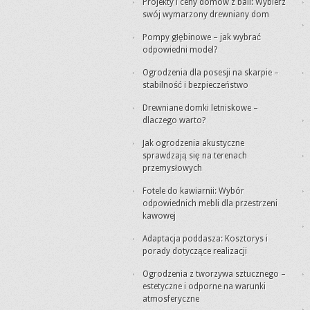
Projekty i ceny domów z bali: Wybierz
swój wymarzony drewniany dom
Pompy głębinowe – jak wybrać
odpowiedni model?
Ogrodzenia dla posesji na skarpie –
stabilność i bezpieczeństwo
Drewniane domki letniskowe –
dlaczego warto?
Jak ogrodzenia akustyczne
sprawdzają się na terenach
przemysłowych
Fotele do kawiarnii: Wybór
odpowiednich mebli dla przestrzeni
kawowej
Adaptacja poddasza: Kosztorys i
porady dotyczące realizacji
Ogrodzenia z tworzywa sztucznego –
estetyczne i odporne na warunki
atmosferyczne